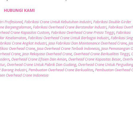
HUBUNGI KAMI
tri Profesional
,
Fabrikasi Crane Untuk Kebutuhan Industri
,
Fabrikasi Double Girder
rane Berpengalaman
,
Fabrikasi Overhead Crane Berstandar Industri
,
Fabrikasi Over
erhead Crane Kapasitas Custom
,
Fabrikasi Overhead Crane Presisi Tinggi
,
Fabrikasi
ndar Keselamatan
,
Fabrikasi Overhead Crane Untuk Berbagai Industri
,
Fabrikasi Sing
abrikasi Crane Angkat Industri
,
Jasa Fabrikasi Dan Maintenance Overhead Crane
,
Ja
fikasi Overhead Crane
,
Jasa Overhead Crane Terbaik Indonesia
,
Jasa Pemasangan 
erhead Crane
,
Jasa Rekayasa Overhead Crane
,
Overhead Crane Berkualitas Tinggi
,
Modern
,
Overhead Crane Efisien Dan Aman
,
Overhead Crane Kapasitas Besar
,
Overh
tur
,
Overhead Crane Untuk Pabrik Dan Gudang
,
Overhead Crane Untuk Pergudan
 Barang Industri
,
Pembuatan Overhead Crane Berkualitas
,
Pembuatan Overhead 
sen Overhead Crane Indonesia