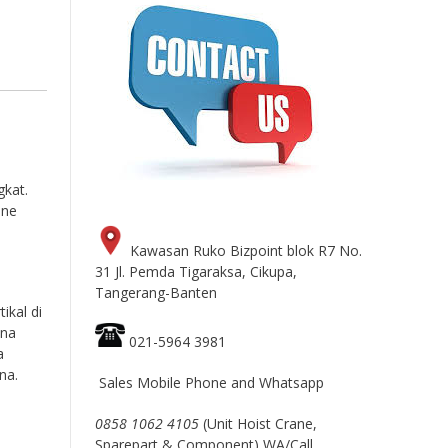
gkat.
ane
Kawasan Ruko Bizpoint blok R7 No.
31 Jl. Pemda Tigaraksa, Cikupa,
Tangerang-Banten
ikal di
ena
021-5964 3981
a
na.
Sales Mobile Phone and Whatsapp
0858 1062 4105
(Unit Hoist Crane,
Sparepart & Component) WA/Call