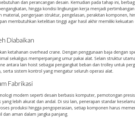
s kebutuhan dan perancangan desain. Kemudian pada tahap ini, berbag
i pengangkatan, hingga kondisi lingkungan kerja menjadi pertimbanga
an material, pengerjaan struktur, pengelasan, perakitan komponen, hi
an membutuhkan ketelitian tinggi agar hasil akhir memiliki kekuatan
eh Diabaikan
ukan ketahanan overhead crane. Dengan penggunaan baja dengan spes
imal sekaligus memperpanjang umur pakai alat. Selain struktur utam
e antara lain hoist sebagai pengangkat beban dan trolley untuk per
, serta sistem kontrol yang mengatur seluruh operasi alat.
am Fabrikasi
knologi modern seperti desain berbasis komputer, pemotongan presis
 yang lebih akurat dan andal. Di sisi lain, penerapan standar keselam
i proses produksi hingga pengoperasian, setiap komponen harus meme
il dan aman dalam jangka panjang.