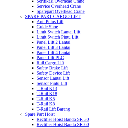
Serifikasi Overhead Crane
Service Overhead Crane
Sparepart Overhead Crane
SPARE PART CARGO LIFT
Anti Putus Lift
Guide Shoe
Limit Switch Lantai Lift
Limit Switch Pintu Lift
Panel Lift 2 Lantai
Panel Lift 3 Lantai
Panel Lift 4 Lantai
Panel Lift PLC
Rail Cargo Lift
Safety Brake Lift
Safety Device Lift
Sensor Lantai Lift
Sensor Pintu Lift
T-Rail K13
T-Rail K18
T-Rail K5
T-Rail K8
T-Rail Lift Barang
Spare Part Hoist
Rectifier Hoist Bando SR-30
Rectifier Hoist Bando SR-60