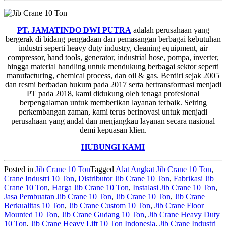
PT. JAMATINDO DWI PUTRA
adalah perusahaan yang
bergerak di bidang pengadaan dan pemasangan berbagai kebutuhan
industri seperti heavy duty industry, cleaning equipment, air
compressor, hand tools, generator, industrial hose, pompa, inverter,
hingga material handling untuk mendukung berbagai sektor seperti
manufacturing, chemical process, dan oil & gas. Berdiri sejak 2005
dan resmi berbadan hukum pada 2017 serta bertransformasi menjadi
PT pada 2018, kami didukung oleh tenaga profesional
berpengalaman untuk memberikan layanan terbaik. Seiring
perkembangan zaman, kami terus berinovasi untuk menjadi
perusahaan yang andal dan menjangkau layanan secara nasional
demi kepuasan klien.
HUBUNGI KAMI
Posted in
Jib Crane 10 Ton
Tagged
Alat Angkat Jib Crane 10 Ton
,
Crane Industri 10 Ton
,
Distributor Jib Crane 10 Ton
,
Fabrikasi Jib
Crane 10 Ton
,
Harga Jib Crane 10 Ton
,
Instalasi Jib Crane 10 Ton
,
Jasa Pembuatan Jib Crane 10 Ton
,
Jib Crane 10 Ton
,
Jib Crane
Berkualitas 10 Ton
,
Jib Crane Custom 10 Ton
,
Jib Crane Floor
Mounted 10 Ton
,
Jib Crane Gudang 10 Ton
,
Jib Crane Heavy Duty
10 Ton
,
Jib Crane Heavy Lift 10 Ton Indonesia
,
Jib Crane Industri