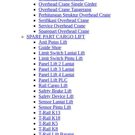
Overhead Crane Single Girder
Overhead Crane Tangerang
Perhitungan Struktur Overhead Crane
Serifikasi Overhead Crane
Service Overhead Crane
Sparepart Overhead Crane
SPARE PART CARGO LIFT
Anti Putus Lift
Guide Shoe
Limit Switch Lantai Lift
Limit Switch Pintu Lift
Panel Lift 2 Lantai
Panel Lift 3 Lantai
Panel Lift 4 Lantai
Panel Lift PLC
Rail Cargo Lift
Safety Brake Lift
Safety Device Lift
Sensor Lantai Lift
Sensor Pintu Lift
T-Rail K13
T-Rail K18
T-Rail K5
T-Rail K8
T-Rail Lift Barang