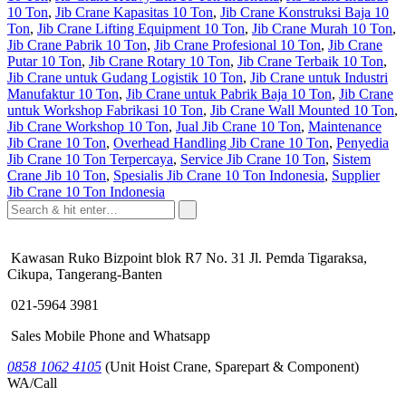
10 Ton
,
Jib Crane Kapasitas 10 Ton
,
Jib Crane Konstruksi Baja 10
Ton
,
Jib Crane Lifting Equipment 10 Ton
,
Jib Crane Murah 10 Ton
,
Jib Crane Pabrik 10 Ton
,
Jib Crane Profesional 10 Ton
,
Jib Crane
Putar 10 Ton
,
Jib Crane Rotary 10 Ton
,
Jib Crane Terbaik 10 Ton
,
Jib Crane untuk Gudang Logistik 10 Ton
,
Jib Crane untuk Industri
Manufaktur 10 Ton
,
Jib Crane untuk Pabrik Baja 10 Ton
,
Jib Crane
untuk Workshop Fabrikasi 10 Ton
,
Jib Crane Wall Mounted 10 Ton
,
Jib Crane Workshop 10 Ton
,
Jual Jib Crane 10 Ton
,
Maintenance
Jib Crane 10 Ton
,
Overhead Handling Jib Crane 10 Ton
,
Penyedia
Jib Crane 10 Ton Terpercaya
,
Service Jib Crane 10 Ton
,
Sistem
Crane Jib 10 Ton
,
Spesialis Jib Crane 10 Ton Indonesia
,
Supplier
Jib Crane 10 Ton Indonesia
Kawasan Ruko Bizpoint blok R7 No. 31 Jl. Pemda Tigaraksa,
Cikupa, Tangerang-Banten
021-5964 3981
Sales Mobile Phone and Whatsapp
0858 1062 4105
(Unit Hoist Crane, Sparepart & Component)
WA/Call