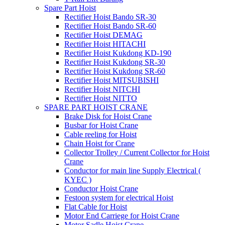
Spare Part Hoist
Rectifier Hoist Bando SR-30
Rectifier Hoist Bando SR-60
Rectifier Hoist DEMAG
Rectifier Hoist HITACHI
Rectifier Hoist Kukdong KD-190
Rectifier Hoist Kukdong SR-30
Rectifier Hoist Kukdong SR-60
Rectifier Hoist MITSUBISHI
Rectifier Hoist NITCHI
Rectifier Hoist NITTO
SPARE PART HOIST CRANE
Brake Disk for Hoist Crane
Busbar for Hoist Crane
Cable reeling for Hoist
Chain Hoist for Crane
Collector Trolley / Current Collector for Hoist
Crane
Conductor for main line Supply Electrical (
KYEC )
Conductor Hoist Crane
Festoon system for electrical Hoist
Flat Cable for Hoist
Motor End Carriege for Hoist Crane
Motor Sadle Hoist Crane