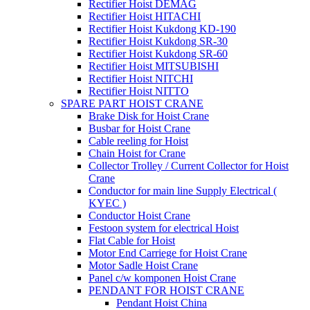
Rectifier Hoist DEMAG
Rectifier Hoist HITACHI
Rectifier Hoist Kukdong KD-190
Rectifier Hoist Kukdong SR-30
Rectifier Hoist Kukdong SR-60
Rectifier Hoist MITSUBISHI
Rectifier Hoist NITCHI
Rectifier Hoist NITTO
SPARE PART HOIST CRANE
Brake Disk for Hoist Crane
Busbar for Hoist Crane
Cable reeling for Hoist
Chain Hoist for Crane
Collector Trolley / Current Collector for Hoist
Crane
Conductor for main line Supply Electrical (
KYEC )
Conductor Hoist Crane
Festoon system for electrical Hoist
Flat Cable for Hoist
Motor End Carriege for Hoist Crane
Motor Sadle Hoist Crane
Panel c/w komponen Hoist Crane
PENDANT FOR HOIST CRANE
Pendant Hoist China