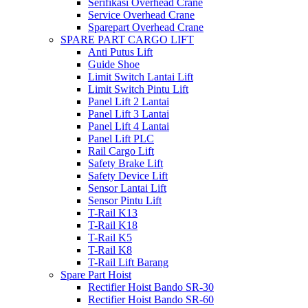
Serifikasi Overhead Crane
Service Overhead Crane
Sparepart Overhead Crane
SPARE PART CARGO LIFT
Anti Putus Lift
Guide Shoe
Limit Switch Lantai Lift
Limit Switch Pintu Lift
Panel Lift 2 Lantai
Panel Lift 3 Lantai
Panel Lift 4 Lantai
Panel Lift PLC
Rail Cargo Lift
Safety Brake Lift
Safety Device Lift
Sensor Lantai Lift
Sensor Pintu Lift
T-Rail K13
T-Rail K18
T-Rail K5
T-Rail K8
T-Rail Lift Barang
Spare Part Hoist
Rectifier Hoist Bando SR-30
Rectifier Hoist Bando SR-60