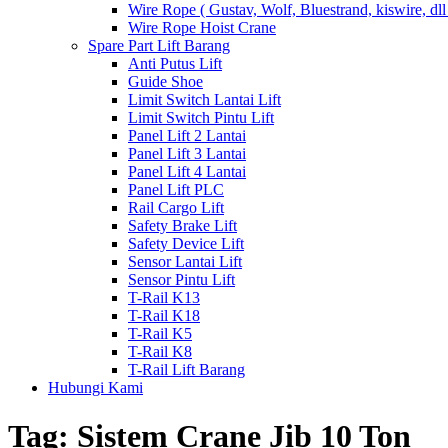
Wire Rope ( Gustav, Wolf, Bluestrand, kiswire, dll
Wire Rope Hoist Crane
Spare Part Lift Barang
Anti Putus Lift
Guide Shoe
Limit Switch Lantai Lift
Limit Switch Pintu Lift
Panel Lift 2 Lantai
Panel Lift 3 Lantai
Panel Lift 4 Lantai
Panel Lift PLC
Rail Cargo Lift
Safety Brake Lift
Safety Device Lift
Sensor Lantai Lift
Sensor Pintu Lift
T-Rail K13
T-Rail K18
T-Rail K5
T-Rail K8
T-Rail Lift Barang
Hubungi Kami
Tag:
Sistem Crane Jib 10 Ton