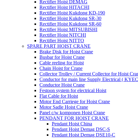
Rectifier Hoist DEMAG
Rectifier Hoist HITACHI
Rectifier Hoist Kukdong KD-190
Rectifier Hoist Kukdong SR-30
Rectifier Hoist Kukdong SR-60
Rectifier Hoist MITSUBISHI
Rectifier Hoist NITCHI
Rectifier Hoist NITTO
SPARE PART HOIST CRANE
Brake Disk for Hoist Crane
Busbar for Hoist Crane
Cable reeling for Hoist
Chain Hoist for Crane
Collector Trolley / Current Collector for Hoist Cra
Conductor for main line Supply Electrical ( KYEC
Conductor Hoist Crane
Festoon system for electrical Hoist
Flat Cable for Hoist
Motor End Carriege for Hoist Crane
Motor Sadle Hoist Crane
Panel c/w komponen Hoist Crane
PENDANT FOR HOIST CRANE
Pendant Hoist China
Pendant Hoist Demag DSC-S
Pendant Hoist Demag DSE10-C