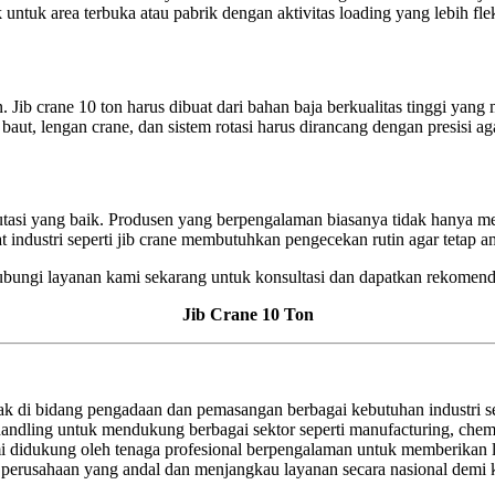
tuk area terbuka atau pabrik dengan aktivitas loading yang lebih flek
Jib crane 10 ton harus dibuat dari bahan baja berkualitas tinggi yang 
baut, lengan crane, dan sistem rotasi harus dirancang dengan presisi 
tasi yang baik. Produsen yang berpengalaman biasanya tidak hanya menj
at industri seperti jib crane membutuhkan pengecekan rutin agar tetap
Hubungi layanan kami sekarang untuk konsultasi dan dapatkan rekomend
Jib Crane 10 Ton
k di bidang pengadaan dan pemasangan berbagai kebutuhan industri sep
al handling untuk mendukung berbagai sektor seperti manufacturing, chem
 didukung oleh tenaga profesional berpengalaman untuk memberikan l
 perusahaan yang andal dan menjangkau layanan secara nasional demi k