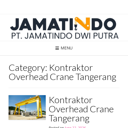
Skip
to
content
MENU
Category:
Kontraktor
Overhead Crane Tangerang
Kontraktor
Overhead Crane
Tangerang
Posted on
June 22, 2026