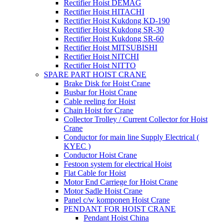
Rectifier Hoist DEMAG
Rectifier Hoist HITACHI
Rectifier Hoist Kukdong KD-190
Rectifier Hoist Kukdong SR-30
Rectifier Hoist Kukdong SR-60
Rectifier Hoist MITSUBISHI
Rectifier Hoist NITCHI
Rectifier Hoist NITTO
SPARE PART HOIST CRANE
Brake Disk for Hoist Crane
Busbar for Hoist Crane
Cable reeling for Hoist
Chain Hoist for Crane
Collector Trolley / Current Collector for Hoist
Crane
Conductor for main line Supply Electrical (
KYEC )
Conductor Hoist Crane
Festoon system for electrical Hoist
Flat Cable for Hoist
Motor End Carriege for Hoist Crane
Motor Sadle Hoist Crane
Panel c/w komponen Hoist Crane
PENDANT FOR HOIST CRANE
Pendant Hoist China