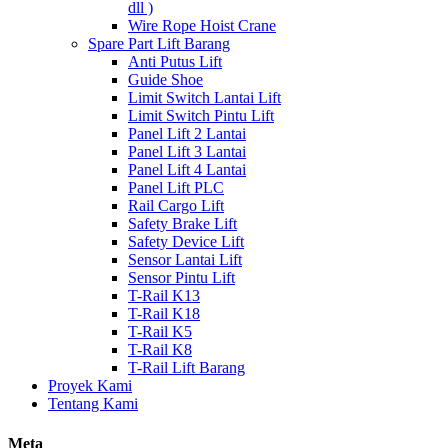
dll )
Wire Rope Hoist Crane
Spare Part Lift Barang
Anti Putus Lift
Guide Shoe
Limit Switch Lantai Lift
Limit Switch Pintu Lift
Panel Lift 2 Lantai
Panel Lift 3 Lantai
Panel Lift 4 Lantai
Panel Lift PLC
Rail Cargo Lift
Safety Brake Lift
Safety Device Lift
Sensor Lantai Lift
Sensor Pintu Lift
T-Rail K13
T-Rail K18
T-Rail K5
T-Rail K8
T-Rail Lift Barang
Proyek Kami
Tentang Kami
Meta