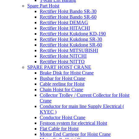
T-Rail Lift Barang
Spare Part Hoist
Rectifier Hoist Bando SR-30
Rectifier Hoist Bando SR-60
Rectifier Hoist DEMAG
Rectifier Hoist HITACHI
Rectifier Hoist Kukdong KD-190
Rectifier Hoist Kukdong SR-30
Rectifier Hoist Kukdong SR-60
Rectifier Hoist MITSUBISHI
Rectifier Hoist NITCHI
Rectifier Hoist NITTO
SPARE PART HOIST CRANE
Brake Disk for Hoist Crane
Busbar for Hoist Crane
Cable reeling for Hoist
Chain Hoist for Crane
Collector Trolley / Current Collector for Hoist
Crane
Conductor for main line Supply Electrical (
KYEC )
Conductor Hoist Crane
Festoon system for electrical Hoist
Flat Cable for Hoist
Motor End Carriege for Hoist Crane