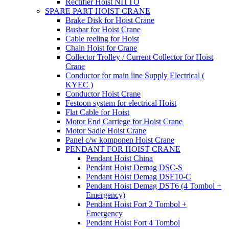
Rectifier Hoist NITTO
SPARE PART HOIST CRANE
Brake Disk for Hoist Crane
Busbar for Hoist Crane
Cable reeling for Hoist
Chain Hoist for Crane
Collector Trolley / Current Collector for Hoist
Crane
Conductor for main line Supply Electrical (
KYEC )
Conductor Hoist Crane
Festoon system for electrical Hoist
Flat Cable for Hoist
Motor End Carriege for Hoist Crane
Motor Sadle Hoist Crane
Panel c/w komponen Hoist Crane
PENDANT FOR HOIST CRANE
Pendant Hoist China
Pendant Hoist Demag DSC-S
Pendant Hoist Demag DSE10-C
Pendant Hoist Demag DST6 (4 Tombol +
Emergency)
Pendant Hoist Fort 2 Tombol +
Emergency
Pendant Hoist Fort 4 Tombol