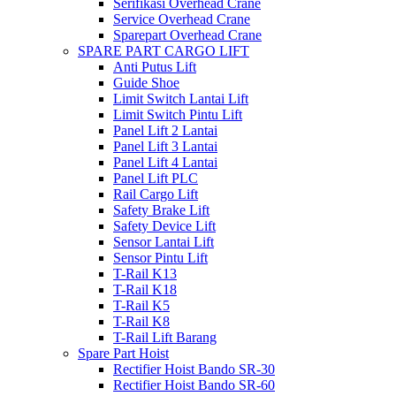
Serifikasi Overhead Crane
Service Overhead Crane
Sparepart Overhead Crane
SPARE PART CARGO LIFT
Anti Putus Lift
Guide Shoe
Limit Switch Lantai Lift
Limit Switch Pintu Lift
Panel Lift 2 Lantai
Panel Lift 3 Lantai
Panel Lift 4 Lantai
Panel Lift PLC
Rail Cargo Lift
Safety Brake Lift
Safety Device Lift
Sensor Lantai Lift
Sensor Pintu Lift
T-Rail K13
T-Rail K18
T-Rail K5
T-Rail K8
T-Rail Lift Barang
Spare Part Hoist
Rectifier Hoist Bando SR-30
Rectifier Hoist Bando SR-60