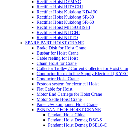
Rectifier Hoist DEMAG
Rectifier Hoist HITACHI
Rectifier Hoist Kukdong KD-190
Rectifier Hoist Kukdong SR-30
Rectifier Hoist Kukdong SR-60
Rectifier Hoist MITSUBISHI
Rectifier Hoist NITCHI
Rectifier Hoist NITTO
SPARE PART HOIST CRANE
Brake Disk for Hoist Crane
Busbar for Hoist Crane
Cable reeling for Hoist
Chain Hoist for Crane
Collector Trolley / Current Collector for Hoist Cra
Conductor for main line Supply Electrical ( KYEC
Conductor Hoist Crane
Festoon system for electrical Hoist
Flat Cable for Hoist
Motor End Carriege for Hoist Crane
Motor Sadle Hoist Crane
Panel c/w komponen Hoist Crane
PENDANT FOR HOIST CRANE
Pendant Hoist China
Pendant Hoist Demag DSC-S
Pendant Hoist Demag DSE10-C