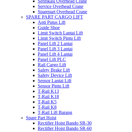
Serifikasi Overhead Crane
Service Overhead Crane
Sparepart Overhead Crane
SPARE PART CARGO LIFT
Anti Putus Lift
Guide Shoe
Limit Switch Lantai Lift
Limit Switch Pintu Lift
Panel Lift 2 Lantai
Panel Lift 3 Lantai
Panel Lift 4 Lantai
Panel Lift PLC
Rail Cargo Lift
Safety Brake Lift
Safety Device Lift
Sensor Lantai Lift
Sensor Pintu Lift
T-Rail K13
T-Rail K18
T-Rail K5
T-Rail K8
T-Rail Lift Barang
Spare Part Hoist
Rectifier Hoist Bando SR-30
Rectifier Hoist Bando SR-60