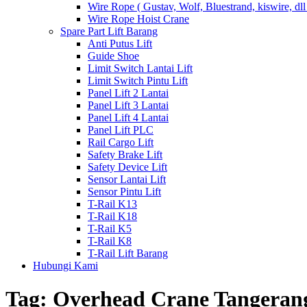
Wire Rope ( Gustav, Wolf, Bluestrand, kiswire, dll
Wire Rope Hoist Crane
Spare Part Lift Barang
Anti Putus Lift
Guide Shoe
Limit Switch Lantai Lift
Limit Switch Pintu Lift
Panel Lift 2 Lantai
Panel Lift 3 Lantai
Panel Lift 4 Lantai
Panel Lift PLC
Rail Cargo Lift
Safety Brake Lift
Safety Device Lift
Sensor Lantai Lift
Sensor Pintu Lift
T-Rail K13
T-Rail K18
T-Rail K5
T-Rail K8
T-Rail Lift Barang
Hubungi Kami
Tag:
Overhead Crane Tangeran