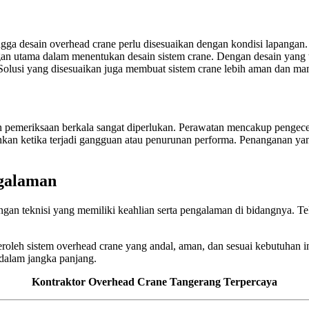
ga desain overhead crane perlu disesuaikan dengan kondisi lapangan. Fa
an utama dalam menentukan desain sistem crane. Dengan desain yang te
olusi yang disesuaikan juga membuat sistem crane lebih aman dan mam
n pemeriksaan berkala sangat diperlukan. Perawatan mencakup pengecek
kan ketika terjadi gangguan atau penurunan performa. Penanganan yang
ngalaman
 teknisi yang memiliki keahlian serta pengalaman di bidangnya. Tekn
leh sistem overhead crane yang andal, aman, dan sesuai kebutuhan ind
 dalam jangka panjang.
Kontraktor Overhead Crane Tangerang Terpercaya