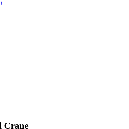
 )
d Crane