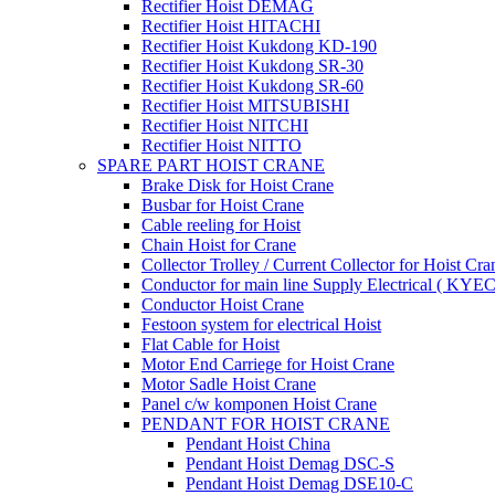
Rectifier Hoist DEMAG
Rectifier Hoist HITACHI
Rectifier Hoist Kukdong KD-190
Rectifier Hoist Kukdong SR-30
Rectifier Hoist Kukdong SR-60
Rectifier Hoist MITSUBISHI
Rectifier Hoist NITCHI
Rectifier Hoist NITTO
SPARE PART HOIST CRANE
Brake Disk for Hoist Crane
Busbar for Hoist Crane
Cable reeling for Hoist
Chain Hoist for Crane
Collector Trolley / Current Collector for Hoist Cra
Conductor for main line Supply Electrical ( KYEC
Conductor Hoist Crane
Festoon system for electrical Hoist
Flat Cable for Hoist
Motor End Carriege for Hoist Crane
Motor Sadle Hoist Crane
Panel c/w komponen Hoist Crane
PENDANT FOR HOIST CRANE
Pendant Hoist China
Pendant Hoist Demag DSC-S
Pendant Hoist Demag DSE10-C