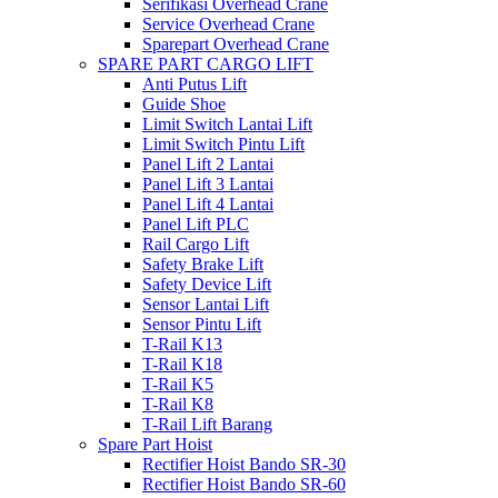
Serifikasi Overhead Crane
Service Overhead Crane
Sparepart Overhead Crane
SPARE PART CARGO LIFT
Anti Putus Lift
Guide Shoe
Limit Switch Lantai Lift
Limit Switch Pintu Lift
Panel Lift 2 Lantai
Panel Lift 3 Lantai
Panel Lift 4 Lantai
Panel Lift PLC
Rail Cargo Lift
Safety Brake Lift
Safety Device Lift
Sensor Lantai Lift
Sensor Pintu Lift
T-Rail K13
T-Rail K18
T-Rail K5
T-Rail K8
T-Rail Lift Barang
Spare Part Hoist
Rectifier Hoist Bando SR-30
Rectifier Hoist Bando SR-60