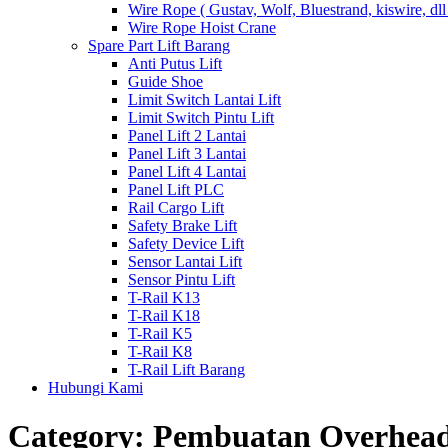
Wire Rope ( Gustav, Wolf, Bluestrand, kiswire, dll
Wire Rope Hoist Crane
Spare Part Lift Barang
Anti Putus Lift
Guide Shoe
Limit Switch Lantai Lift
Limit Switch Pintu Lift
Panel Lift 2 Lantai
Panel Lift 3 Lantai
Panel Lift 4 Lantai
Panel Lift PLC
Rail Cargo Lift
Safety Brake Lift
Safety Device Lift
Sensor Lantai Lift
Sensor Pintu Lift
T-Rail K13
T-Rail K18
T-Rail K5
T-Rail K8
T-Rail Lift Barang
Hubungi Kami
Category:
Pembuatan Overhea