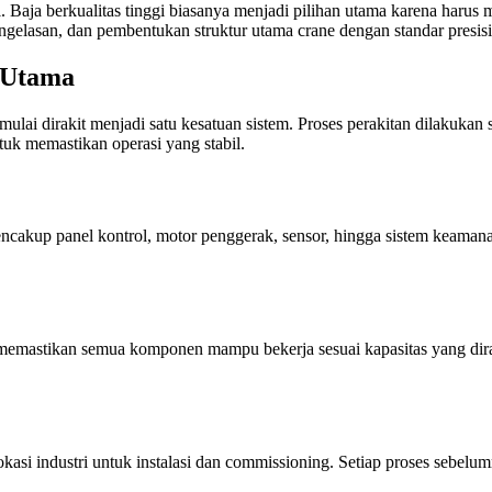
al. Baja berkualitas tinggi biasanya menjadi pilihan utama karena har
gelasan, dan pembentukan struktur utama crane dengan standar presisi 
 Utama
e mulai dirakit menjadi satu kesatuan sistem. Proses perakitan dilakukan 
uk memastikan operasi yang stabil.
mencakup panel kontrol, motor penggerak, sensor, hingga sistem keamanan
uk memastikan semua komponen mampu bekerja sesuai kapasitas yang di
lokasi industri untuk instalasi dan commissioning. Setiap proses sebel