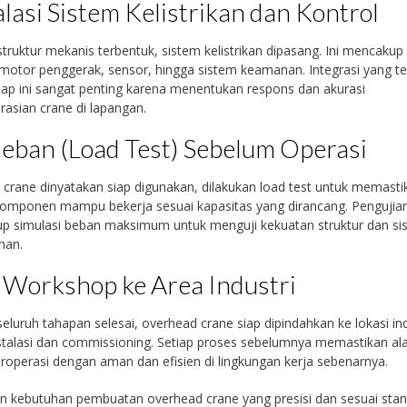
alasi Sistem Kelistrikan dan Kontrol
struktur mekanis terbentuk, sistem kelistrikan dipasang. Ini mencakup
 motor penggerak, sensor, hingga sistem keamanan. Integrasi yang t
ap ini sangat penting karena menentukan respons dan akurasi
asian crane di lapangan.
Beban (Load Test) Sebelum Operasi
crane dinyatakan siap digunakan, dilakukan load test untuk memasti
omponen mampu bekerja sesuai kapasitas yang dirancang. Pengujian
p simulasi beban maksimum untuk menguji kekuatan struktur dan si
han.
 Workshop ke Area Industri
seluruh tahapan selesai, overhead crane siap dipindahkan ke lokasi ind
stalasi dan commissioning. Setiap proses sebelumnya memastikan al
roperasi dengan aman dan efisien di lingkungan kerja sebenarnya.
n kebutuhan pembuatan overhead crane yang presisi dan sesuai sta