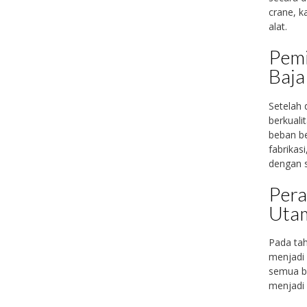
crane, k
alat.
Pemi
Baja
Setelah 
berkuali
beban be
fabrikas
dengan s
Pera
Uta
Pada tah
menjadi 
semua ba
menjadi 