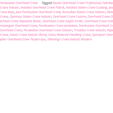
Pembuatan Overhead Crane
Tagged
Desain Overhead Crane Profesional
,
Fabrika
Crane Industri
,
Instalasi Overhead Crane Pabrik
,
Instalasi Sistem Crane Gudang
,
Jas
 Crane Baja
,
Jasa Pembuatan Overhead Crane
,
Konsultan Sistem Crane Industri
,
Mai
 Crane
,
Optimasi Sistem Crane Industri
,
Overhead Crane Custom
,
Overhead Crane D
erhead Crane Kapasitas Besar
,
Overhead Crane Single Girder
,
Overhead Crane Unt
masangan Overhead Crane
,
Pembuatan Crane Jembatan
,
Pembuatan Overhead Cr
 Overhead Crane
,
Perawatan Overhead Crane Industri
,
Produksi Crane Industri
,
Rep
 Crane
,
Sistem Crane Industri Berat
,
Solusi Material Handling Crane
,
Sparepart Ove
plier Overhead Crane Terpercaya
,
Teknologi Crane Industri Modern