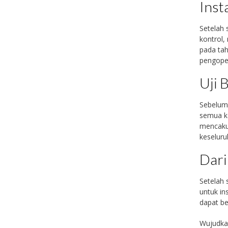
Inst
Setelah 
kontrol,
pada tah
pengoper
Uji 
Sebelum 
semua k
mencaku
keseluru
Dari
Setelah 
untuk in
dapat be
Wujudka