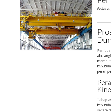
Posted o
Pro
Dun
Pembuat
alat ang
membutuh
kebutuha
peran pe
Pera
Kine
Tahap aw
kebutuha
secara d