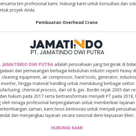
 bersama tim profesional kami. Hubungi kami untuk konsultasi dan sol
untuk proyek Anda.
Pembuatan Overhead Crane
. JAMATINDO DWI PUTRA
adalah perusahaan yang bergerak di bida
gadaan dan pemasangan berbagai kebutuhan industri seperti heavy d
, cleaning equipment, air compressor, hand tools, generator, industria
inverter, hingga material handling untuk mendukung berbagai sektor 
facturing, chemical process, dan oil & gas. Berdiri sejak 2005 dan r
dan hukum pada 2017 serta bertransformasi menjadi PT pada 2018,
 oleh tenaga profesional berpengalaman untuk memberikan layanan t
 perkembangan zaman, kami terus berinovasi untuk menjadi perusaha
andal dan menjangkau layanan secara nasional demi kepuasan klien.
HUBUNGI KAMI