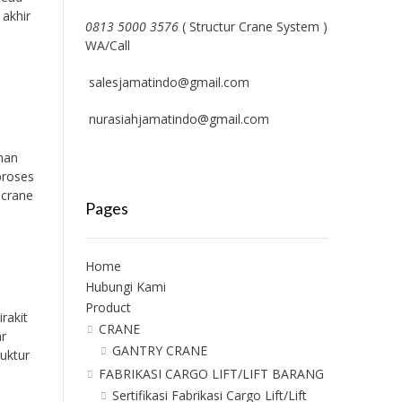
 akhir
0813 5000 3576
( Structur Crane System )
WA/Call
salesjamatindo@gmail.com
nurasiahjamatindo@gmail.com
han
proses
 crane
Pages
Home
Hubungi Kami
Product
rakit
CRANE
ar
GANTRY CRANE
uktur
FABRIKASI CARGO LIFT/LIFT BARANG
Sertifikasi Fabrikasi Cargo Lift/Lift