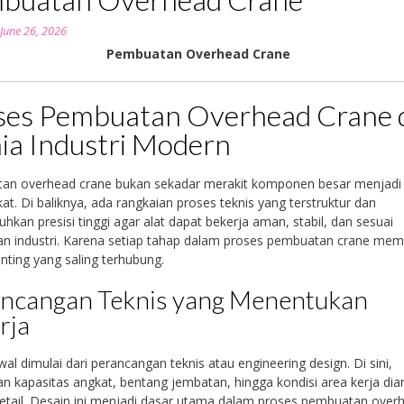
n
June 26, 2026
Pembuatan Overhead Crane
ses Pembuatan Overhead Crane 
ia Industri Modern
an overhead crane bukan sekadar merakit komponen besar menjadi
kat. Di baliknya, ada rangkaian proses teknis yang terstruktur dan
kan presisi tinggi agar alat dapat bekerja aman, stabil, dan sesuai
n industri. Karena setiap tahap dalam proses pembuatan crane memil
nting yang saling terhubung.
ncangan Teknis yang Menentukan
rja
al dimulai dari perancangan teknis atau engineering design. Di sini,
n kapasitas angkat, bentang jembatan, hingga kondisi area kerja dian
etail. Desain ini menjadi dasar utama dalam proses pembuatan over