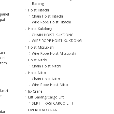
Barang
Hoist Hitachi
 panel
Chain Hoist Hitachi
epat
Wire Rope Hoist Hitachi
Hoist Kukdong
CHAIN HOIST KUKDONG
WIRE ROPE HOIST KUKDONG
Hoist Mitsubishi
kan
Wire Rope Hoist Mitsubishi
 ini
Hoist Nitchi
stem
Chain Hoist Nitchi
Hoist Nitto
Chain Hoist Nitto
Wire Rope Hoist Nitto
ustri
Jib Crane
at
Lift Barang/Cargo Lift
SERTIFIKASI CARGO LIFT
OVERHEAD CRANE
ndar