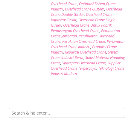
Overhead Crane
,
Optimasi Sistem Crane
Industri
,
Overhead Crane Custom
,
Overhead
Crane Double Girder
,
Overhead Crane
Kapasitas Besar
,
Overhead Crane Single
Girder
,
Overhead Crane Untuk Pabrik
,
Pemasangan Overhead Crane
,
Pembuatan
Crane Jembatan
,
Pembuatan Overhead
Crane
,
Perakitan Overhead Crane
,
Perawatan
Overhead Crane Industri
,
Produksi Crane
Industri
,
Reparasi Overhead Crane
,
Sistem
Crane Industri Berat
,
Solusi Material Handling
Crane
,
Sparepart Overhead Crane
,
Supplier
Overhead Crane Terpercaya
,
Teknologi Crane
Industri Modern