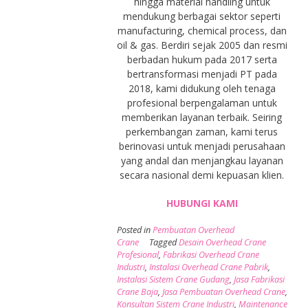
hingga material handling untuk
mendukung berbagai sektor seperti
manufacturing, chemical process, dan
oil & gas. Berdiri sejak 2005 dan resmi
berbadan hukum pada 2017 serta
bertransformasi menjadi PT pada
2018, kami didukung oleh tenaga
profesional berpengalaman untuk
memberikan layanan terbaik. Seiring
perkembangan zaman, kami terus
berinovasi untuk menjadi perusahaan
yang andal dan menjangkau layanan
secara nasional demi kepuasan klien.
HUBUNGI KAMI
Posted in
Pembuatan Overhead
Crane
Tagged
Desain Overhead Crane
Profesional
,
Fabrikasi Overhead Crane
Industri
,
Instalasi Overhead Crane Pabrik
,
Instalasi Sistem Crane Gudang
,
Jasa Fabrikasi
Crane Baja
,
Jasa Pembuatan Overhead Crane
,
Konsultan Sistem Crane Industri
,
Maintenance