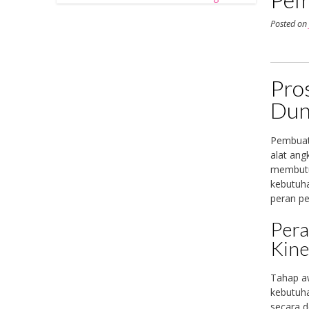
Posted o
Pro
Dun
Pembuat
alat ang
membutuh
kebutuha
peran pe
Pera
Kine
Tahap aw
kebutuha
secara d