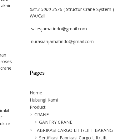
 akhir
0813 5000 3576
( Structur Crane System )
WA/Call
salesjamatindo@gmail.com
nurasiahjamatindo@gmail.com
han
proses
 crane
Pages
Home
Hubungi Kami
Product
rakit
CRANE
ar
GANTRY CRANE
uktur
FABRIKASI CARGO LIFT/LIFT BARANG
Sertifikasi Fabrikasi Cargo Lift/Lift