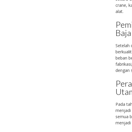
crane, k
alat.
Pemi
Baja
Setelah 
berkuali
beban be
fabrikas
dengan s
Pera
Uta
Pada tah
menjadi 
semua ba
menjadi 