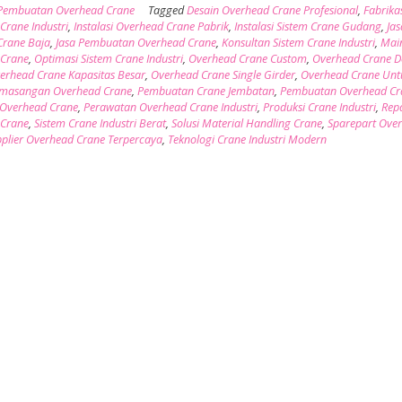
Pembuatan Overhead Crane
Tagged
Desain Overhead Crane Profesional
,
Fabrika
Crane Industri
,
Instalasi Overhead Crane Pabrik
,
Instalasi Sistem Crane Gudang
,
Jas
 Crane Baja
,
Jasa Pembuatan Overhead Crane
,
Konsultan Sistem Crane Industri
,
Mai
 Crane
,
Optimasi Sistem Crane Industri
,
Overhead Crane Custom
,
Overhead Crane D
erhead Crane Kapasitas Besar
,
Overhead Crane Single Girder
,
Overhead Crane Unt
masangan Overhead Crane
,
Pembuatan Crane Jembatan
,
Pembuatan Overhead Cr
 Overhead Crane
,
Perawatan Overhead Crane Industri
,
Produksi Crane Industri
,
Rep
 Crane
,
Sistem Crane Industri Berat
,
Solusi Material Handling Crane
,
Sparepart Ove
plier Overhead Crane Terpercaya
,
Teknologi Crane Industri Modern