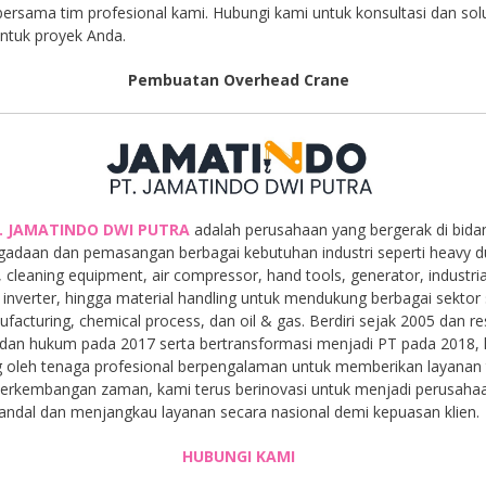
 bersama tim profesional kami. Hubungi kami untuk konsultasi dan sol
untuk proyek Anda.
Pembuatan Overhead Crane
. JAMATINDO DWI PUTRA
adalah perusahaan yang bergerak di bida
gadaan dan pemasangan berbagai kebutuhan industri seperti heavy d
, cleaning equipment, air compressor, hand tools, generator, industria
inverter, hingga material handling untuk mendukung berbagai sektor 
facturing, chemical process, dan oil & gas. Berdiri sejak 2005 dan r
dan hukum pada 2017 serta bertransformasi menjadi PT pada 2018,
 oleh tenaga profesional berpengalaman untuk memberikan layanan t
 perkembangan zaman, kami terus berinovasi untuk menjadi perusaha
andal dan menjangkau layanan secara nasional demi kepuasan klien.
HUBUNGI KAMI