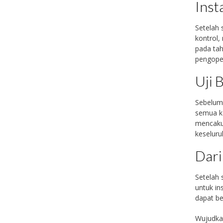
Inst
Setelah 
kontrol,
pada tah
pengoper
Uji 
Sebelum 
semua k
mencaku
keseluru
Dari
Setelah 
untuk in
dapat be
Wujudka