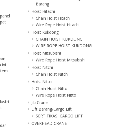
Barang
Hoist Hitachi
 panel
Chain Hoist Hitachi
epat
Wire Rope Hoist Hitachi
Hoist Kukdong
CHAIN HOIST KUKDONG
WIRE ROPE HOIST KUKDONG
Hoist Mitsubishi
kan
Wire Rope Hoist Mitsubishi
 ini
Hoist Nitchi
stem
Chain Hoist Nitchi
Hoist Nitto
Chain Hoist Nitto
Wire Rope Hoist Nitto
ustri
Jib Crane
at
Lift Barang/Cargo Lift
SERTIFIKASI CARGO LIFT
OVERHEAD CRANE
ndar