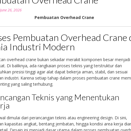
n
June 26, 2026
Pembuatan Overhead Crane
ses Pembuatan Overhead Crane 
ia Industri Modern
an overhead crane bukan sekadar merakit komponen besar menjadi
kat. Di baliknya, ada rangkaian proses teknis yang terstruktur dan
kan presisi tinggi agar alat dapat bekerja aman, stabil, dan sesuai
n industri. Karena setiap tahap dalam proses pembuatan crane memil
nting yang saling terhubung.
ncangan Teknis yang Menentukan
rja
al dimulai dari perancangan teknis atau engineering design. Di sini,
n kapasitas angkat, bentang jembatan, hingga kondisi area kerja dian
etail. Desain ini menjadi dasar utama dalam proses pembuatan over