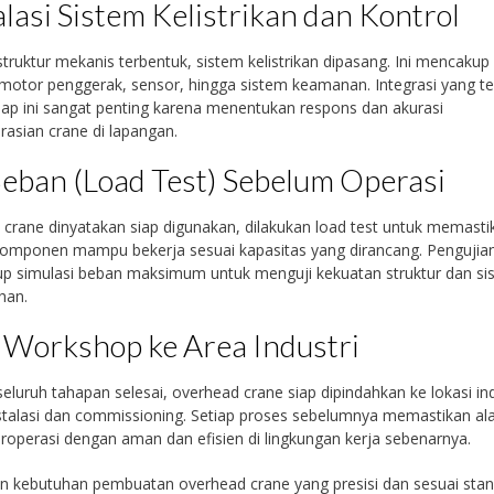
alasi Sistem Kelistrikan dan Kontrol
struktur mekanis terbentuk, sistem kelistrikan dipasang. Ini mencakup
 motor penggerak, sensor, hingga sistem keamanan. Integrasi yang t
ap ini sangat penting karena menentukan respons dan akurasi
asian crane di lapangan.
Beban (Load Test) Sebelum Operasi
crane dinyatakan siap digunakan, dilakukan load test untuk memasti
omponen mampu bekerja sesuai kapasitas yang dirancang. Pengujian
p simulasi beban maksimum untuk menguji kekuatan struktur dan si
han.
 Workshop ke Area Industri
seluruh tahapan selesai, overhead crane siap dipindahkan ke lokasi ind
stalasi dan commissioning. Setiap proses sebelumnya memastikan al
roperasi dengan aman dan efisien di lingkungan kerja sebenarnya.
n kebutuhan pembuatan overhead crane yang presisi dan sesuai sta