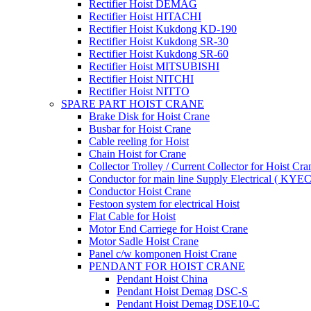
Rectifier Hoist DEMAG
Rectifier Hoist HITACHI
Rectifier Hoist Kukdong KD-190
Rectifier Hoist Kukdong SR-30
Rectifier Hoist Kukdong SR-60
Rectifier Hoist MITSUBISHI
Rectifier Hoist NITCHI
Rectifier Hoist NITTO
SPARE PART HOIST CRANE
Brake Disk for Hoist Crane
Busbar for Hoist Crane
Cable reeling for Hoist
Chain Hoist for Crane
Collector Trolley / Current Collector for Hoist Cra
Conductor for main line Supply Electrical ( KYEC
Conductor Hoist Crane
Festoon system for electrical Hoist
Flat Cable for Hoist
Motor End Carriege for Hoist Crane
Motor Sadle Hoist Crane
Panel c/w komponen Hoist Crane
PENDANT FOR HOIST CRANE
Pendant Hoist China
Pendant Hoist Demag DSC-S
Pendant Hoist Demag DSE10-C