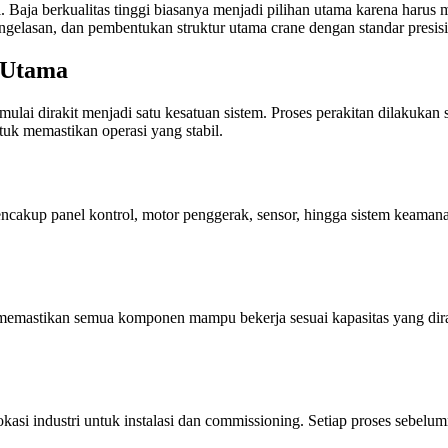
al. Baja berkualitas tinggi biasanya menjadi pilihan utama karena har
gelasan, dan pembentukan struktur utama crane dengan standar presisi 
 Utama
e mulai dirakit menjadi satu kesatuan sistem. Proses perakitan dilakukan 
uk memastikan operasi yang stabil.
mencakup panel kontrol, motor penggerak, sensor, hingga sistem keamanan
uk memastikan semua komponen mampu bekerja sesuai kapasitas yang di
lokasi industri untuk instalasi dan commissioning. Setiap proses sebel