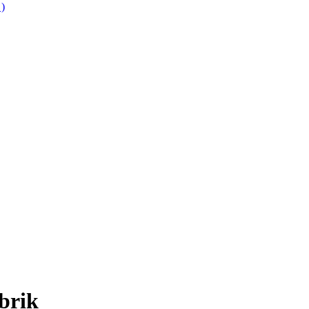
 )
brik