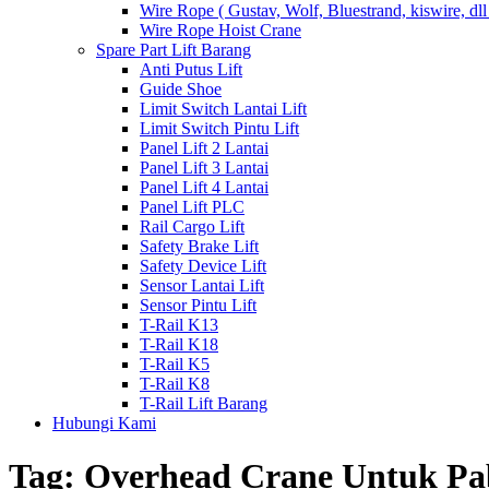
Wire Rope ( Gustav, Wolf, Bluestrand, kiswire, dll
Wire Rope Hoist Crane
Spare Part Lift Barang
Anti Putus Lift
Guide Shoe
Limit Switch Lantai Lift
Limit Switch Pintu Lift
Panel Lift 2 Lantai
Panel Lift 3 Lantai
Panel Lift 4 Lantai
Panel Lift PLC
Rail Cargo Lift
Safety Brake Lift
Safety Device Lift
Sensor Lantai Lift
Sensor Pintu Lift
T-Rail K13
T-Rail K18
T-Rail K5
T-Rail K8
T-Rail Lift Barang
Hubungi Kami
Tag:
Overhead Crane Untuk Pa