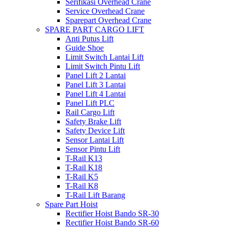
Serifikasi Overhead Crane
Service Overhead Crane
Sparepart Overhead Crane
SPARE PART CARGO LIFT
Anti Putus Lift
Guide Shoe
Limit Switch Lantai Lift
Limit Switch Pintu Lift
Panel Lift 2 Lantai
Panel Lift 3 Lantai
Panel Lift 4 Lantai
Panel Lift PLC
Rail Cargo Lift
Safety Brake Lift
Safety Device Lift
Sensor Lantai Lift
Sensor Pintu Lift
T-Rail K13
T-Rail K18
T-Rail K5
T-Rail K8
T-Rail Lift Barang
Spare Part Hoist
Rectifier Hoist Bando SR-30
Rectifier Hoist Bando SR-60