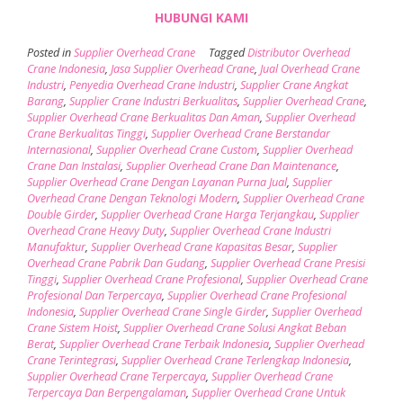
HUBUNGI KAMI
Posted in
Supplier Overhead Crane
Tagged
Distributor Overhead
Crane Indonesia
,
Jasa Supplier Overhead Crane
,
Jual Overhead Crane
Industri
,
Penyedia Overhead Crane Industri
,
Supplier Crane Angkat
Barang
,
Supplier Crane Industri Berkualitas
,
Supplier Overhead Crane
,
Supplier Overhead Crane Berkualitas Dan Aman
,
Supplier Overhead
Crane Berkualitas Tinggi
,
Supplier Overhead Crane Berstandar
Internasional
,
Supplier Overhead Crane Custom
,
Supplier Overhead
Crane Dan Instalasi
,
Supplier Overhead Crane Dan Maintenance
,
Supplier Overhead Crane Dengan Layanan Purna Jual
,
Supplier
Overhead Crane Dengan Teknologi Modern
,
Supplier Overhead Crane
Double Girder
,
Supplier Overhead Crane Harga Terjangkau
,
Supplier
Overhead Crane Heavy Duty
,
Supplier Overhead Crane Industri
Manufaktur
,
Supplier Overhead Crane Kapasitas Besar
,
Supplier
Overhead Crane Pabrik Dan Gudang
,
Supplier Overhead Crane Presisi
Tinggi
,
Supplier Overhead Crane Profesional
,
Supplier Overhead Crane
Profesional Dan Terpercaya
,
Supplier Overhead Crane Profesional
Indonesia
,
Supplier Overhead Crane Single Girder
,
Supplier Overhead
Crane Sistem Hoist
,
Supplier Overhead Crane Solusi Angkat Beban
Berat
,
Supplier Overhead Crane Terbaik Indonesia
,
Supplier Overhead
Crane Terintegrasi
,
Supplier Overhead Crane Terlengkap Indonesia
,
Supplier Overhead Crane Terpercaya
,
Supplier Overhead Crane
Terpercaya Dan Berpengalaman
,
Supplier Overhead Crane Untuk