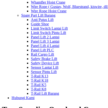
Whamfler Hoist Crane
Wire Rope ( Gustav, Wolf, Bluestrand, kiswire, dll
Wire Rope Hoist Crane
Spare Part Lift Barang
Anti Putus Lift
Guide Shoe
Limit Switch Lantai Lift
Limit Switch Pintu Lift
Panel Lift 2 Lantai
Panel Lift 3 Lantai
Panel Lift 4 Lantai
Panel Lift PLC
Rail Cargo Lift
Safety Brake Lift
Safety Device Lift
Sensor Lantai Lift
Sensor Pintu Lift
T-Rail K13
T-Rail K18
T-Rail K5
T-Rail K8
T-Rail Lift Barang
Hubungi Kami