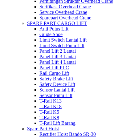
Perhitungan Struktur Overhead Crane
Serifikasi Overhead Crane
Service Overhead Crane
Sparepart Overhead Crane
SPARE PART CARGO LIFT
Anti Putus Lift
Guide Shoe
Limit Switch Lantai Lift
Limit Switch Pintu Lift
Panel Lift 2 Lantai
Panel Lift 3 Lantai
Panel Lift 4 Lantai
Panel Lift PLC
Rail Cargo Lift
Safety Brake Lift
Safety Device Lift
Sensor Lantai Lift
Sensor Pintu Lift
T-Rail K13
T-Rail K18
T-Rail K5
T-Rail K8
T-Rail Lift Barang
Spare Part Hoist
Rectifier Hoist Bando SR-30