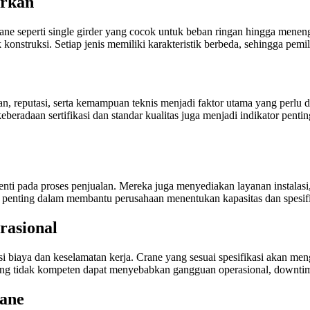
arkan
ne seperti single girder yang cocok untuk beban ringan hingga menenga
konstruksi. Setiap jenis memiliki karakteristik berbeda, sehingga pemi
an, reputasi, serta kemampuan teknis menjadi faktor utama yang perl
keberadaan sertifikasi dan standar kualitas juga menjadi indikator p
nti pada proses penjualan. Mereka juga menyediakan layanan instalas
ian penting dalam membantu perusahaan menentukan kapasitas dan spesif
rasional
si biaya dan keselamatan kerja. Crane yang sesuai spesifikasi akan me
ng tidak kompeten dapat menyebabkan gangguan operasional, downtime 
rane