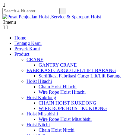
Skip
to
content
menu
Home
Tentang Kami
Proyek Kami
Product
CRANE
GANTRY CRANE
FABRIKASI CARGO LIFT/LIFT BARANG
Sertifikasi Fabrikasi Cargo Lift/Lift Barang
Hoist Hitachi
Chain Hoist Hitachi
Wire Rope Hoist Hitachi
Hoist Kukdong
CHAIN HOIST KUKDONG
WIRE ROPE HOIST KUKDONG
Hoist Mitsubishi
Wire Rope Hoist Mitsubishi
Hoist Nitchi
Chain Hoist Nitchi