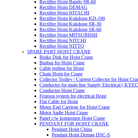
Rectifier Hoist Bando SR-60
Rectifier Hoist DEMAG
Rectifier Hoist HITACHI
Rectifier Hoist Kukdong KD-190
Rectifier Hoist Kukdong SR-30
Rectifier Hoist Kukdong SR-60
Rectifier Hoist MITSUBISHI
Rectifier Hoist NITCHI
Rectifier Hoist NITTO
SPARE PART HOIST CRANE
Brake Disk for Hoist Crane
Busbar for Hoist Crane
Cable reeling for Hoist
Chain Hoist for Crane
Collector Trolley / Current Collector for Hoist Cra
Conductor for main line Supply Electrical ( KYEC
Conductor Hoist Crane
Festoon system for electrical Hoist
Flat Cable for Hoist
Motor End Carriege for Hoist Crane
Motor Sadle Hoist Crane
Panel c/w komponen Hoist Crane
PENDANT FOR HOIST CRANE
Pendant Hoist China
Pendant Hoist Demag DSC-S