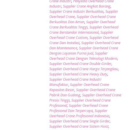
Crane Industri
,
Penyedia Overhead Crane
Industri
,
Supplier Crane Angkat Barang
,
Supplier Crane Industri Berkualitas
,
Supplier
Overhead Crane
,
Supplier Overhead Crane
Berkualitas Dan Aman
,
Supplier Overhead
Crane Berkualitas Tinggi
,
Supplier Overhead
Crane Berstandar Internasional
,
Supplier
Overhead Crane Custom
,
Supplier Overhead
Crane Dan Instalasi
,
Supplier Overhead Crane
Dan Maintenance
,
Supplier Overhead Crane
Dengan Layanan Purna Jual
,
Supplier
Overhead Crane Dengan Teknologi Modern
,
Supplier Overhead Crane Double Girder
,
Supplier Overhead Crane Harga Terjangkau
,
Supplier Overhead Crane Heavy Duty
,
Supplier Overhead Crane Industri
Manufaktur
,
Supplier Overhead Crane
Kapasitas Besar
,
Supplier Overhead Crane
Pabrik Dan Gudang
,
Supplier Overhead Crane
Presisi Tinggi
,
Supplier Overhead Crane
Profesional
,
Supplier Overhead Crane
Profesional Dan Terpercaya
,
Supplier
Overhead Crane Profesional Indonesia
,
Supplier Overhead Crane Single Girder
,
Supplier Overhead Crane Sistem Hoist
,