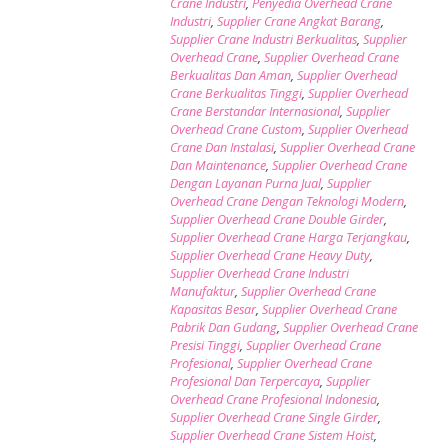
Crane Industri
,
Penyedia Overhead Crane
Industri
,
Supplier Crane Angkat Barang
,
Supplier Crane Industri Berkualitas
,
Supplier
Overhead Crane
,
Supplier Overhead Crane
Berkualitas Dan Aman
,
Supplier Overhead
Crane Berkualitas Tinggi
,
Supplier Overhead
Crane Berstandar Internasional
,
Supplier
Overhead Crane Custom
,
Supplier Overhead
Crane Dan Instalasi
,
Supplier Overhead Crane
Dan Maintenance
,
Supplier Overhead Crane
Dengan Layanan Purna Jual
,
Supplier
Overhead Crane Dengan Teknologi Modern
,
Supplier Overhead Crane Double Girder
,
Supplier Overhead Crane Harga Terjangkau
,
Supplier Overhead Crane Heavy Duty
,
Supplier Overhead Crane Industri
Manufaktur
,
Supplier Overhead Crane
Kapasitas Besar
,
Supplier Overhead Crane
Pabrik Dan Gudang
,
Supplier Overhead Crane
Presisi Tinggi
,
Supplier Overhead Crane
Profesional
,
Supplier Overhead Crane
Profesional Dan Terpercaya
,
Supplier
Overhead Crane Profesional Indonesia
,
Supplier Overhead Crane Single Girder
,
Supplier Overhead Crane Sistem Hoist
,