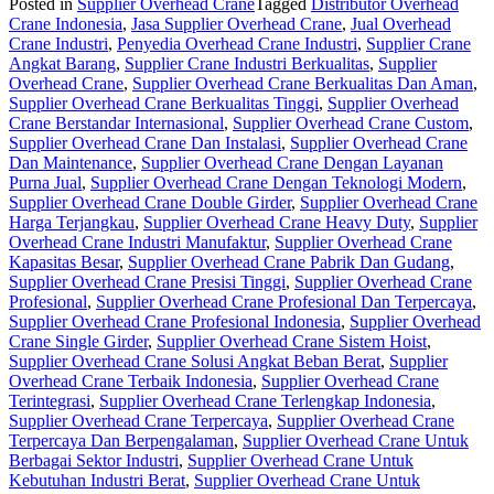
Posted in
Supplier Overhead Crane
Tagged
Distributor Overhead
Crane Indonesia
,
Jasa Supplier Overhead Crane
,
Jual Overhead
Crane Industri
,
Penyedia Overhead Crane Industri
,
Supplier Crane
Angkat Barang
,
Supplier Crane Industri Berkualitas
,
Supplier
Overhead Crane
,
Supplier Overhead Crane Berkualitas Dan Aman
,
Supplier Overhead Crane Berkualitas Tinggi
,
Supplier Overhead
Crane Berstandar Internasional
,
Supplier Overhead Crane Custom
,
Supplier Overhead Crane Dan Instalasi
,
Supplier Overhead Crane
Dan Maintenance
,
Supplier Overhead Crane Dengan Layanan
Purna Jual
,
Supplier Overhead Crane Dengan Teknologi Modern
,
Supplier Overhead Crane Double Girder
,
Supplier Overhead Crane
Harga Terjangkau
,
Supplier Overhead Crane Heavy Duty
,
Supplier
Overhead Crane Industri Manufaktur
,
Supplier Overhead Crane
Kapasitas Besar
,
Supplier Overhead Crane Pabrik Dan Gudang
,
Supplier Overhead Crane Presisi Tinggi
,
Supplier Overhead Crane
Profesional
,
Supplier Overhead Crane Profesional Dan Terpercaya
,
Supplier Overhead Crane Profesional Indonesia
,
Supplier Overhead
Crane Single Girder
,
Supplier Overhead Crane Sistem Hoist
,
Supplier Overhead Crane Solusi Angkat Beban Berat
,
Supplier
Overhead Crane Terbaik Indonesia
,
Supplier Overhead Crane
Terintegrasi
,
Supplier Overhead Crane Terlengkap Indonesia
,
Supplier Overhead Crane Terpercaya
,
Supplier Overhead Crane
Terpercaya Dan Berpengalaman
,
Supplier Overhead Crane Untuk
Berbagai Sektor Industri
,
Supplier Overhead Crane Untuk
Kebutuhan Industri Berat
,
Supplier Overhead Crane Untuk