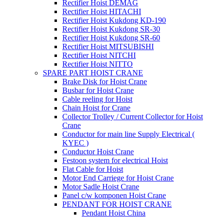
Rectifier Hoist DEMAG
Rectifier Hoist HITACHI
Rectifier Hoist Kukdong KD-190
Rectifier Hoist Kukdong SR-30
Rectifier Hoist Kukdong SR-60
Rectifier Hoist MITSUBISHI
Rectifier Hoist NITCHI
Rectifier Hoist NITTO
SPARE PART HOIST CRANE
Brake Disk for Hoist Crane
Busbar for Hoist Crane
Cable reeling for Hoist
Chain Hoist for Crane
Collector Trolley / Current Collector for Hoist
Crane
Conductor for main line Supply Electrical (
KYEC )
Conductor Hoist Crane
Festoon system for electrical Hoist
Flat Cable for Hoist
Motor End Carriege for Hoist Crane
Motor Sadle Hoist Crane
Panel c/w komponen Hoist Crane
PENDANT FOR HOIST CRANE
Pendant Hoist China