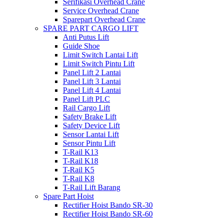
Serifikasi Overhead Crane
Service Overhead Crane
Sparepart Overhead Crane
SPARE PART CARGO LIFT
Anti Putus Lift
Guide Shoe
Limit Switch Lantai Lift
Limit Switch Pintu Lift
Panel Lift 2 Lantai
Panel Lift 3 Lantai
Panel Lift 4 Lantai
Panel Lift PLC
Rail Cargo Lift
Safety Brake Lift
Safety Device Lift
Sensor Lantai Lift
Sensor Pintu Lift
T-Rail K13
T-Rail K18
T-Rail K5
T-Rail K8
T-Rail Lift Barang
Spare Part Hoist
Rectifier Hoist Bando SR-30
Rectifier Hoist Bando SR-60