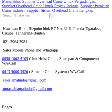
Manufaktur
,
Supplier Overhead Crane Untuk Pergudangan
,
Supplier Overhead Crane Untuk Proyek Industri
,
Supplier Peralatan
Crane Industri
,
Supplier Sistem Overhead Crane Lengkap
Kawasan Ruko Bizpoint blok R7 No. 31 Jl. Pemda Tigaraksa,
Cikupa, Tangerang-Banten
021-5964 3981
Sales Mobile Phone and Whatsapp
0858 1062 4105
(Unit Hoist Crane, Sparepart & Component)
WA/Call
0813 5000 3576
( Structur Crane System ) WA/Call
salesjamatindo@gmail.com
nurasiahjamatindo@gmail.com
Pages