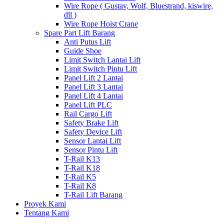
Wire Rope ( Gustav, Wolf, Bluestrand, kiswire,
dll )
Wire Rope Hoist Crane
Spare Part Lift Barang
Anti Putus Lift
Guide Shoe
Limit Switch Lantai Lift
Limit Switch Pintu Lift
Panel Lift 2 Lantai
Panel Lift 3 Lantai
Panel Lift 4 Lantai
Panel Lift PLC
Rail Cargo Lift
Safety Brake Lift
Safety Device Lift
Sensor Lantai Lift
Sensor Pintu Lift
T-Rail K13
T-Rail K18
T-Rail K5
T-Rail K8
T-Rail Lift Barang
Proyek Kami
Tentang Kami