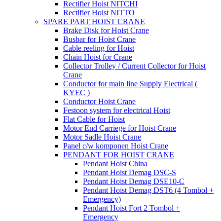
Rectifier Hoist NITCHI
Rectifier Hoist NITTO
SPARE PART HOIST CRANE
Brake Disk for Hoist Crane
Busbar for Hoist Crane
Cable reeling for Hoist
Chain Hoist for Crane
Collector Trolley / Current Collector for Hoist
Crane
Conductor for main line Supply Electrical (
KYEC )
Conductor Hoist Crane
Festoon system for electrical Hoist
Flat Cable for Hoist
Motor End Carriege for Hoist Crane
Motor Sadle Hoist Crane
Panel c/w komponen Hoist Crane
PENDANT FOR HOIST CRANE
Pendant Hoist China
Pendant Hoist Demag DSC-S
Pendant Hoist Demag DSE10-C
Pendant Hoist Demag DST6 (4 Tombol +
Emergency)
Pendant Hoist Fort 2 Tombol +
Emergency