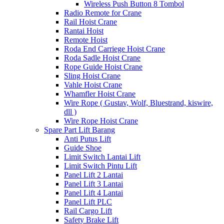
Wireless Push Button 8 Tombol
Radio Remote for Crane
Rail Hoist Crane
Rantai Hoist
Remote Hoist
Roda End Carriege Hoist Crane
Roda Sadle Hoist Crane
Rope Guide Hoist Crane
Sling Hoist Crane
Vahle Hoist Crane
Whamfler Hoist Crane
Wire Rope ( Gustav, Wolf, Bluestrand, kiswire,
dll )
Wire Rope Hoist Crane
Spare Part Lift Barang
Anti Putus Lift
Guide Shoe
Limit Switch Lantai Lift
Limit Switch Pintu Lift
Panel Lift 2 Lantai
Panel Lift 3 Lantai
Panel Lift 4 Lantai
Panel Lift PLC
Rail Cargo Lift
Safety Brake Lift