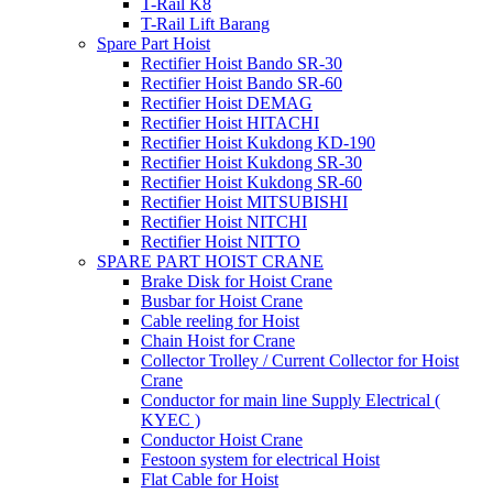
T-Rail K8
T-Rail Lift Barang
Spare Part Hoist
Rectifier Hoist Bando SR-30
Rectifier Hoist Bando SR-60
Rectifier Hoist DEMAG
Rectifier Hoist HITACHI
Rectifier Hoist Kukdong KD-190
Rectifier Hoist Kukdong SR-30
Rectifier Hoist Kukdong SR-60
Rectifier Hoist MITSUBISHI
Rectifier Hoist NITCHI
Rectifier Hoist NITTO
SPARE PART HOIST CRANE
Brake Disk for Hoist Crane
Busbar for Hoist Crane
Cable reeling for Hoist
Chain Hoist for Crane
Collector Trolley / Current Collector for Hoist
Crane
Conductor for main line Supply Electrical (
KYEC )
Conductor Hoist Crane
Festoon system for electrical Hoist
Flat Cable for Hoist