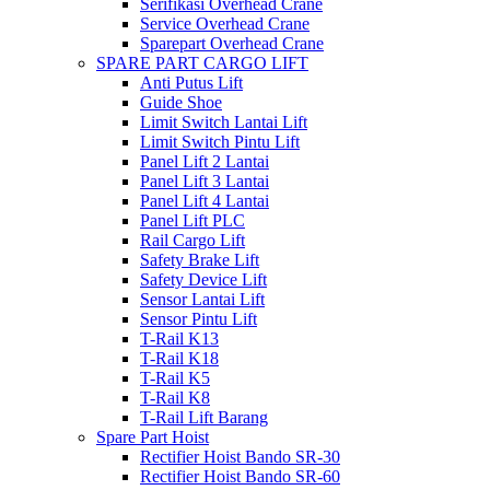
Serifikasi Overhead Crane
Service Overhead Crane
Sparepart Overhead Crane
SPARE PART CARGO LIFT
Anti Putus Lift
Guide Shoe
Limit Switch Lantai Lift
Limit Switch Pintu Lift
Panel Lift 2 Lantai
Panel Lift 3 Lantai
Panel Lift 4 Lantai
Panel Lift PLC
Rail Cargo Lift
Safety Brake Lift
Safety Device Lift
Sensor Lantai Lift
Sensor Pintu Lift
T-Rail K13
T-Rail K18
T-Rail K5
T-Rail K8
T-Rail Lift Barang
Spare Part Hoist
Rectifier Hoist Bando SR-30
Rectifier Hoist Bando SR-60