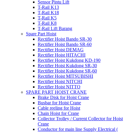
Sensor Pintu Lift
T-Rail K13
T-Rail K18
T-Rail K5
T-Rail K8
T-Rail Lift Barang
Spare Part Hoist
Rectifier Hoist Bando SR-30
Rectifier Hoist Bando SR-60
Rectifier Hoist DEMAG
Rectifier Hoist HITACHI
Rectifier Hoist Kukdong KD-190
Rectifier Hoist Kukdong SR-30
Rectifier Hoist Kukdong SR-60
Rectifier Hoist MITSUBISHI
Rectifier Hoist NITCHI
Rectifier Hoist NITTO
SPARE PART HOIST CRANE
Brake Disk for Hoist Crane
Busbar for Hoist Crane
Cable reeling for Hoist
Chain Hoist for Crane
Collector Trolley / Current Collector for Hoist
Crane
Conductor for main line Supply Electrical (