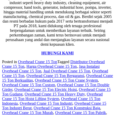
industri seperti heavy duty industry, cleaning equipment, air
compressor, hand tools, generator, industrial hose, pompa, inverter,
hingga material handling untuk mendukung berbagai sektor seperti
manufacturing, chemical process, dan oil & gas. Berdiri sejak 2005
dan resmi berbadan hukum pada 2017 serta bertransformasi menjadi
PT pada 2018, kami didukung oleh tenaga profesional
berpengalaman untuk memberikan layanan terbaik. Seiring
perkembangan zaman, kami terus berinovasi untuk menjadi
perusahaan yang andal dan menjangkau layanan secara nasional
demi kepuasan klien.
HUBUNGI KAMI
Posted in
Overhead Crane 15 Ton
Tagged
Distributor Overhead
Crane 15 Ton
,
Harga Overhead Crane 15 Ton
,
Jasa Instalasi
Overhead Crane 15 Ton
,
Jual Overhead Crane 15 Ton
,
Overhead
Crane 15 Ton
,
Overhead Crane 15 Ton Bergaransi
,
Overhead Crane
15 Ton Berkualitas
,
Overhead Crane 15 Ton Crane System
,
Overhead Crane 15 Ton Custom
,
Overhead Crane 15 Ton Double
Girder
,
Overhead Crane 15 Ton Electric Hoist
,
Overhead Crane 15
Ton Gudang
,
Overhead Crane 15 Ton Heavy Duty
,
Overhead
Crane 15 Ton Hoist Lifting System
,
Overhead Crane 15 Ton
Indonesia
,
Overhead Crane 15 Ton Industri
,
Overhead Crane 15
Ton Industri Berat
,
Overhead Crane 15 Ton Konstruksi Baja
,
Overhead Crane 15 Ton Murah
,
Overhead Crane 15 Ton Pabrik
,