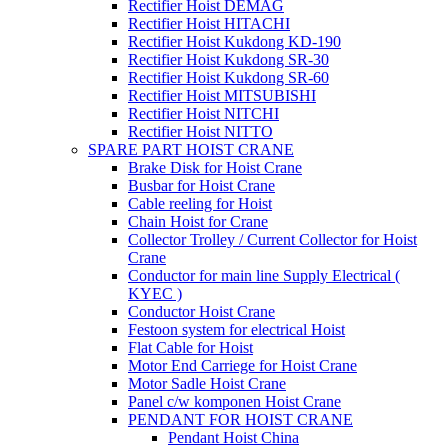
Rectifier Hoist DEMAG
Rectifier Hoist HITACHI
Rectifier Hoist Kukdong KD-190
Rectifier Hoist Kukdong SR-30
Rectifier Hoist Kukdong SR-60
Rectifier Hoist MITSUBISHI
Rectifier Hoist NITCHI
Rectifier Hoist NITTO
SPARE PART HOIST CRANE
Brake Disk for Hoist Crane
Busbar for Hoist Crane
Cable reeling for Hoist
Chain Hoist for Crane
Collector Trolley / Current Collector for Hoist
Crane
Conductor for main line Supply Electrical (
KYEC )
Conductor Hoist Crane
Festoon system for electrical Hoist
Flat Cable for Hoist
Motor End Carriege for Hoist Crane
Motor Sadle Hoist Crane
Panel c/w komponen Hoist Crane
PENDANT FOR HOIST CRANE
Pendant Hoist China