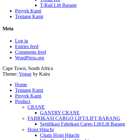
T-Rail Lift Barang
Proyek Kami
Tentang Kami
Meta
Log in
Entries feed
Comments feed
WordPress.org
Cape Town, South Africa
Theme:
Vogue
by Kaira
Home
Tentang Kami
Proyek Kami
Product
CRANE
GANTRY CRANE
FABRIKASI CARGO LIFT/LIFT BARANG
Sertifikasi Fabrikasi Cargo Lift/Lift Barang
Hoist Hitachi
Chain Hoist Hitachi