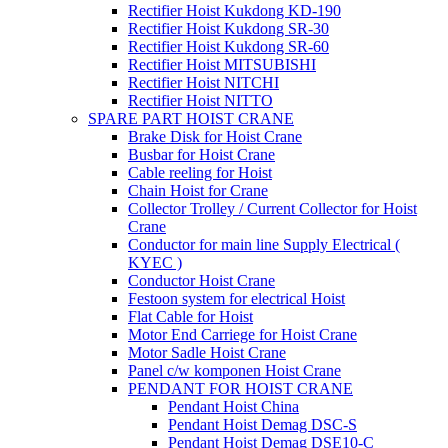
Rectifier Hoist Kukdong KD-190
Rectifier Hoist Kukdong SR-30
Rectifier Hoist Kukdong SR-60
Rectifier Hoist MITSUBISHI
Rectifier Hoist NITCHI
Rectifier Hoist NITTO
SPARE PART HOIST CRANE
Brake Disk for Hoist Crane
Busbar for Hoist Crane
Cable reeling for Hoist
Chain Hoist for Crane
Collector Trolley / Current Collector for Hoist
Crane
Conductor for main line Supply Electrical (
KYEC )
Conductor Hoist Crane
Festoon system for electrical Hoist
Flat Cable for Hoist
Motor End Carriege for Hoist Crane
Motor Sadle Hoist Crane
Panel c/w komponen Hoist Crane
PENDANT FOR HOIST CRANE
Pendant Hoist China
Pendant Hoist Demag DSC-S
Pendant Hoist Demag DSE10-C