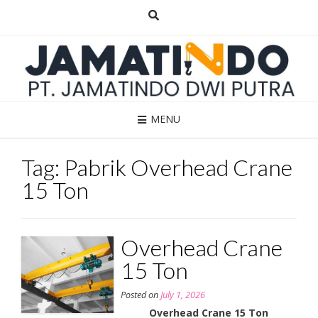
Skip
to
content
MENU
Tag:
Pabrik Overhead Crane
15 Ton
Overhead Crane
15 Ton
Posted on
July 1, 2026
Overhead Crane 15 Ton