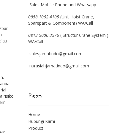
Sales Mobile Phone and Whatsapp
0858 1062 4105
(Unit Hoist Crane,
k
Sparepart & Component) WA/Call
beban
a
0813 5000 3576
( Structur Crane System )
alau
WA/Call
salesjamatindo@gmail.com
nurasiahjamatindo@gmail.com
n.
tanpa
rial
Pages
 risiko
ikin
Home
Hubungi Kami
Product
lam