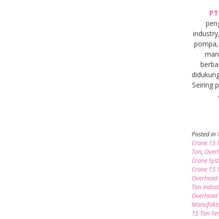
PT
pen
industry
pompa, 
manu
berba
didukung
Seiring
Posted in
Crane 15 
Ton
,
Overh
Crane Sys
Crane 15 T
Overhead 
Ton Indust
Overhead
Manufakt
15 Ton Ter