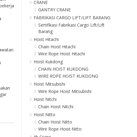
CRANE
bekerja
GANTRY CRANE
FABRIKASI CARGO LIFT/LIFT BARANG
a
Sertifikasi Fabrikasi Cargo Lift/Lift
Barang
Hoist Hitachi
Chain Hoist Hitachi
rawatan
Wire Rope Hoist Hitachi
Hoist Kukdong
n
CHAIN HOIST KUKDONG
WIRE ROPE HOIST KUKDONG
Hoist Mitsubishi
nakan
Wire Rope Hoist Mitsubishi
agar
Hoist Nitchi
Chain Hoist Nitchi
Hoist Nitto
Chain Hoist Nitto
Wire Rope Hoist Nitto
Jib Crane