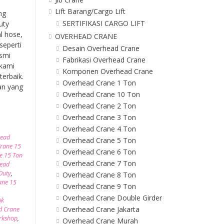
Lift Barang/Cargo Lift
ng
SERTIFIKASI CARGO LIFT
uty
l hose,
OVERHEAD CRANE
seperti
Desain Overhead Crane
esmi
Fabrikasi Overhead Crane
 kami
Komponen Overhead Crane
erbaik.
Overhead Crane 1 Ton
an yang
Overhead Crane 10 Ton
Overhead Crane 2 Ton
Overhead Crane 3 Ton
Overhead Crane 4 Ton
head
Overhead Crane 5 Ton
rane 15
Overhead Crane 6 Ton
e 15 Ton
Overhead Crane 7 Ton
ead
Duty
,
Overhead Crane 8 Ton
ane 15
Overhead Crane 9 Ton
Overhead Crane Double Girder
ik
Overhead Crane Jakarta
d Crane
rkshop
,
Overhead Crane Murah