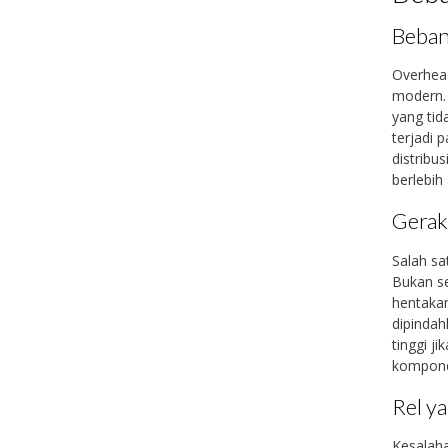
Beban
Overhead
modern. 
yang tid
terjadi 
distribu
berlebih 
Gerak
Salah sa
Bukan se
hentakan
dipindah
tinggi j
komponen
Rel ya
Kesalaha