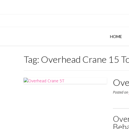
Skip
to
content
HOME
Tag:
Overhead Crane 15 To
Ove
Posted o
Over
Beba