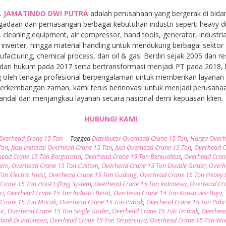
. JAMATINDO DWI PUTRA
adalah perusahaan yang bergerak di bida
gadaan dan pemasangan berbagai kebutuhan industri seperti heavy d
, cleaning equipment, air compressor, hand tools, generator, industria
inverter, hingga material handling untuk mendukung berbagai sektor 
facturing, chemical process, dan oil & gas. Berdiri sejak 2005 dan r
dan hukum pada 2017 serta bertransformasi menjadi PT pada 2018,
 oleh tenaga profesional berpengalaman untuk memberikan layanan t
 perkembangan zaman, kami terus berinovasi untuk menjadi perusaha
andal dan menjangkau layanan secara nasional demi kepuasan klien.
HUBUNGI KAMI
Overhead Crane 15 Ton
Tagged
Distributor Overhead Crane 15 Ton
,
Harga Over
Ton
,
Jasa Instalasi Overhead Crane 15 Ton
,
Jual Overhead Crane 15 Ton
,
Overhead C
ead Crane 15 Ton Bergaransi
,
Overhead Crane 15 Ton Berkualitas
,
Overhead Cran
tem
,
Overhead Crane 15 Ton Custom
,
Overhead Crane 15 Ton Double Girder
,
Overh
on Electric Hoist
,
Overhead Crane 15 Ton Gudang
,
Overhead Crane 15 Ton Heavy 
Crane 15 Ton Hoist Lifting System
,
Overhead Crane 15 Ton Indonesia
,
Overhead Cr
ri
,
Overhead Crane 15 Ton Industri Berat
,
Overhead Crane 15 Ton Konstruksi Baja
,
 Crane 15 Ton Murah
,
Overhead Crane 15 Ton Pabrik
,
Overhead Crane 15 Ton Pabr
ur
,
Overhead Crane 15 Ton Single Girder
,
Overhead Crane 15 Ton Terbaik
,
Overhea
baik Di Indonesia
,
Overhead Crane 15 Ton Terpercaya
,
Overhead Crane 15 Ton Wo