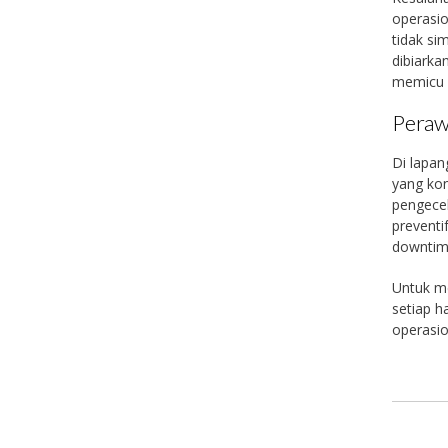
operasio
tidak sim
dibiarka
memicu 
Peraw
Di lapa
yang kon
pengecek
preventi
downtim
Untuk me
setiap h
operasio