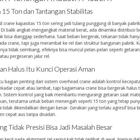
 15 Ton dan Tantangan Stabilitas
 crane kapasitas 15 ton sering jadi tulang punggung di banyak pabri
Di balik angkat-mengangkat material berat, ada dinamika distribusi 
ak bisa dianggap sederhana. Saat beban bergerak, tekanan tidak hany
pada crane, tapi juga merambat ke rel dan struktur bangunan pabrik. K
sinya tidak seimbang, efeknya bisa muncul pelan-pelan seperti getaran
atau pergeseran jalur rel.
an Halus Itu Kunci Operasi Aman
tu bagian penting dari sistem overhead crane adalah kontrol kecepata
kadar cepat atau lambat, tapi bagaimana crane bisa bergerak halus 
. Sistem kontrol yang baik membantu mengurangi getaran saat mate
kan, terutama untuk beban menengah seperti 15 ton yang tetap punya
ika tidak dikendalikan dengan benar. Gerakan yang terlalu agresif bisa b
 cepat aus tanpa disadari.
ng Tidak Presisi Bisa Jadi Masalah Besar
n kecil pada alignment rel sering kali tidak terlihat di awal. Namun da