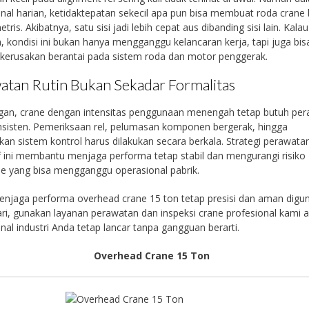
nal harian, ketidaktepatan sekecil apa pun bisa membuat roda crane 
etris. Akibatnya, satu sisi jadi lebih cepat aus dibanding sisi lain. Kalau
n, kondisi ini bukan hanya mengganggu kelancaran kerja, tapi juga bis
kerusakan berantai pada sistem roda dan motor penggerak.
atan Rutin Bukan Sekadar Formalitas
ngan, crane dengan intensitas penggunaan menengah tetap butuh pe
sisten. Pemeriksaan rel, pelumasan komponen bergerak, hingga
an sistem kontrol harus dilakukan secara berkala. Strategi perawata
f ini membantu menjaga performa tetap stabil dan mengurangi risiko
e yang bisa mengganggu operasional pabrik.
njaga performa overhead crane 15 ton tetap presisi dan aman digu
ari, gunakan layanan perawatan dan inspeksi crane profesional kami 
nal industri Anda tetap lancar tanpa gangguan berarti.
Overhead Crane 15 Ton