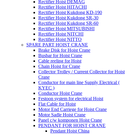
Rectifier Hoist DEMAG
Rectifier Hoist HITACHI
Rectifier Hoist Kukdong KD-190
Rectifier Hoist Kukdong SR-30
Rectifier Hoist Kukdong SR-60
Rectifier Hoist MITSUBISHI
Rectifier Hoist NITCHI
Rectifier Hoist NITTO
SPARE PART HOIST CRANE
Brake Disk for Hoist Crane
Busbar for Hoist Crane
Cable reeling for Hoist
Chain Hoist for Crane
Collector Trolley / Current Collector for Hoist
Crane
Conductor for main line Supply Electrical (
KYEC )
Conductor Hoist Crane
Festoon system for electrical Hoist
Flat Cable for Hoist
Motor End Carriege for Hoist Crane
Motor Sadle Hoist Crane
Panel c/w komponen Hoist Crane
PENDANT FOR HOIST CRANE
Pendant Hoist China