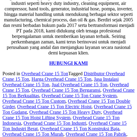
industri seperti heavy duty industry, cleaning equipment, air
compressor, hand tools, generator, industrial hose, pompa, inverter,
hingga material handling untuk mendukung berbagai sektor seperti
manufacturing, chemical process, dan oil & gas. Berdiri sejak 2005
dan resmi berbadan hukum pada 2017 serta bertransformasi menjadi
PT pada 2018, kami didukung oleh tenaga profesional
berpengalaman untuk memberikan layanan terbaik. Seiring
perkembangan zaman, kami terus berinovasi untuk menjadi
perusahaan yang andal dan menjangkau layanan secara nasional
demi kepuasan klien.
HUBUNGI KAMI
Posted in
Overhead Crane 15 Ton
Tagged
Distributor Overhead
Crane 15 Ton
,
Harga Overhead Crane 15 Ton
,
Jasa Instalasi
Overhead Crane 15 Ton
,
Jual Overhead Crane 15 Ton
,
Overhead
Crane 15 Ton
,
Overhead Crane 15 Ton Bergaransi
,
Overhead Crane
15 Ton Berkualitas
,
Overhead Crane 15 Ton Crane System
,
Overhead Crane 15 Ton Custom
,
Overhead Crane 15 Ton Double
Girder
,
Overhead Crane 15 Ton Electric Hoist
,
Overhead Crane 15
Ton Gudang
,
Overhead Crane 15 Ton Heavy Duty
,
Overhead
Crane 15 Ton Hoist Lifting System
,
Overhead Crane 15 Ton
Indonesia
,
Overhead Crane 15 Ton Industri
,
Overhead Crane 15
Ton Industri Berat
,
Overhead Crane 15 Ton Konstruksi Baja
,
Overhead Crane 15 Ton Murah
,
Overhead Crane 15 Ton Pabrik
,