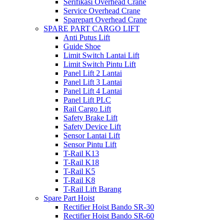
Serifikasi Overhead Crane
Service Overhead Crane
Sparepart Overhead Crane
SPARE PART CARGO LIFT
Anti Putus Lift
Guide Shoe
Limit Switch Lantai Lift
Limit Switch Pintu Lift
Panel Lift 2 Lantai
Panel Lift 3 Lantai
Panel Lift 4 Lantai
Panel Lift PLC
Rail Cargo Lift
Safety Brake Lift
Safety Device Lift
Sensor Lantai Lift
Sensor Pintu Lift
T-Rail K13
T-Rail K18
T-Rail K5
T-Rail K8
T-Rail Lift Barang
Spare Part Hoist
Rectifier Hoist Bando SR-30
Rectifier Hoist Bando SR-60