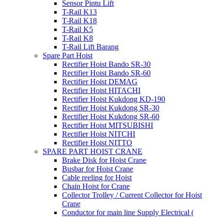
Sensor Pintu Lift
T-Rail K13
T-Rail K18
T-Rail K5
T-Rail K8
T-Rail Lift Barang
Spare Part Hoist
Rectifier Hoist Bando SR-30
Rectifier Hoist Bando SR-60
Rectifier Hoist DEMAG
Rectifier Hoist HITACHI
Rectifier Hoist Kukdong KD-190
Rectifier Hoist Kukdong SR-30
Rectifier Hoist Kukdong SR-60
Rectifier Hoist MITSUBISHI
Rectifier Hoist NITCHI
Rectifier Hoist NITTO
SPARE PART HOIST CRANE
Brake Disk for Hoist Crane
Busbar for Hoist Crane
Cable reeling for Hoist
Chain Hoist for Crane
Collector Trolley / Current Collector for Hoist
Crane
Conductor for main line Supply Electrical (