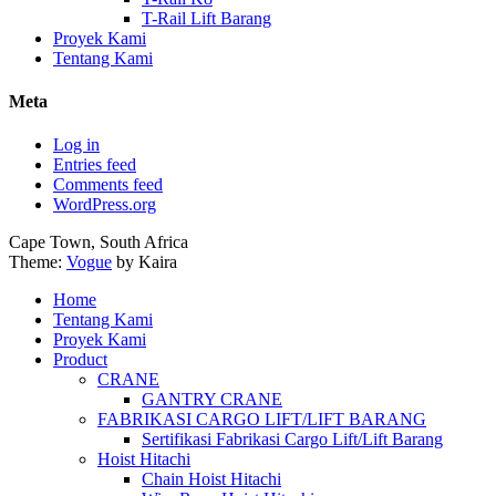
T-Rail Lift Barang
Proyek Kami
Tentang Kami
Meta
Log in
Entries feed
Comments feed
WordPress.org
Cape Town, South Africa
Theme:
Vogue
by Kaira
Home
Tentang Kami
Proyek Kami
Product
CRANE
GANTRY CRANE
FABRIKASI CARGO LIFT/LIFT BARANG
Sertifikasi Fabrikasi Cargo Lift/Lift Barang
Hoist Hitachi
Chain Hoist Hitachi