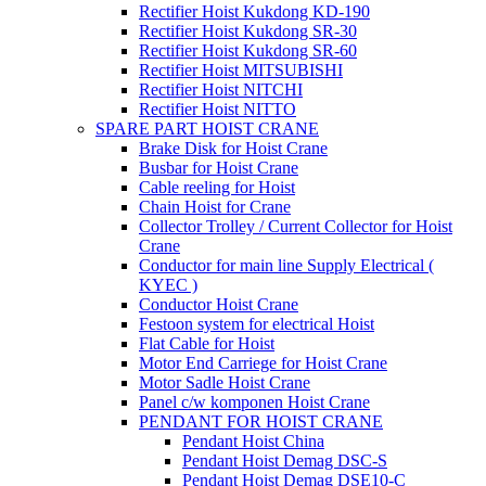
Rectifier Hoist Kukdong KD-190
Rectifier Hoist Kukdong SR-30
Rectifier Hoist Kukdong SR-60
Rectifier Hoist MITSUBISHI
Rectifier Hoist NITCHI
Rectifier Hoist NITTO
SPARE PART HOIST CRANE
Brake Disk for Hoist Crane
Busbar for Hoist Crane
Cable reeling for Hoist
Chain Hoist for Crane
Collector Trolley / Current Collector for Hoist
Crane
Conductor for main line Supply Electrical (
KYEC )
Conductor Hoist Crane
Festoon system for electrical Hoist
Flat Cable for Hoist
Motor End Carriege for Hoist Crane
Motor Sadle Hoist Crane
Panel c/w komponen Hoist Crane
PENDANT FOR HOIST CRANE
Pendant Hoist China
Pendant Hoist Demag DSC-S
Pendant Hoist Demag DSE10-C