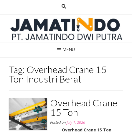
Skip
to
content
MENU
Tag:
Overhead Crane 15
Ton Industri Berat
Overhead Crane
15 Ton
Posted on
July 1, 2026
Overhead Crane 15 Ton