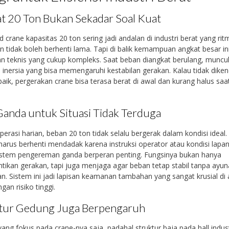
t 20 Ton Bukan Sekadar Soal Kuat
 crane kapasitas 20 ton sering jadi andalan di industri berat yang ri
n tidak boleh berhenti lama. Tapi di balik kemampuan angkat besar in
n teknis yang cukup kompleks. Saat beban diangkat berulang, muncul
n inersia yang bisa memengaruhi kestabilan gerakan. Kalau tidak diken
aik, pergerakan crane bisa terasa berat di awal dan kurang halus saa
.
anda untuk Situasi Tidak Terduga
erasi harian, beban 20 ton tidak selalu bergerak dalam kondisi ideal.
arus berhenti mendadak karena instruksi operator atau kondisi lapan
sistem pengereman ganda berperan penting. Fungsinya bukan hanya
ikan gerakan, tapi juga menjaga agar beban tetap stabil tanpa ayu
an. Sistem ini jadi lapisan keamanan tambahan yang sangat krusial di 
gan risiko tinggi.
tur Gedung Juga Berpengaruh
ang fokus pada crane-nya saja, padahal struktur baja pada hall indust