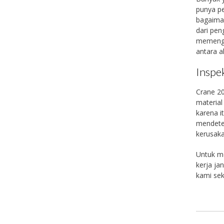
punya pe
bagaiman
dari pen
memengar
antara 
Inspe
Crane 20
material
karena i
mendetek
kerusak
Untuk me
kerja ja
kami sek