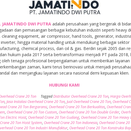
. JAMATINDO DWI PUTRA
adalah perusahaan yang bergerak di bida
gadaan dan pemasangan berbagai kebutuhan industri seperti heavy d
, cleaning equipment, air compressor, hand tools, generator, industria
inverter, hingga material handling untuk mendukung berbagai sektor 
facturing, chemical process, dan oil & gas. Berdiri sejak 2005 dan r
dan hukum pada 2017 serta bertransformasi menjadi PT pada 2018,
 oleh tenaga profesional berpengalaman untuk memberikan layanan t
 perkembangan zaman, kami terus berinovasi untuk menjadi perusaha
andal dan menjangkau layanan secara nasional demi kepuasan klien.
HUBUNGI KAMI
Overhead Crane 20 Ton
Tagged
Distributor Overhead Crane 20 Ton
,
Harga Over
Ton
,
Jasa Instalasi Overhead Crane 20 Ton
,
Jual Overhead Crane 20 Ton
,
Overhead C
ead Crane 20 Ton Bergaransi
,
Overhead Crane 20 Ton Berkualitas
,
Overhead Cran
tem
,
Overhead Crane 20 Ton Custom
,
Overhead Crane 20 Ton Double Girder
,
Overh
on Electric Hoist
,
Overhead Crane 20 Ton Gudang
,
Overhead Crane 20 Ton Heavy 
Crane 20 Ton Hoist System
,
Overhead Crane 20 Ton Indonesia
,
Overhead Crane 20
verhead Crane 20 Ton Industri Manufaktur
,
Overhead Crane 20 Ton Konstruksi Baj