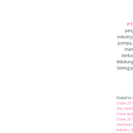
PT
pen
industry
pompa, 
manu
berba
didukung
Seiring
Posted in
Crane 20 
Ton
,
Overh
Crane Sys
Crane 20 T
Overhead 
Industri
,
O