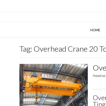
Skip
to
content
HOME
Tag:
Overhead Crane 20 To
Ove
Posted o
Over
Ting