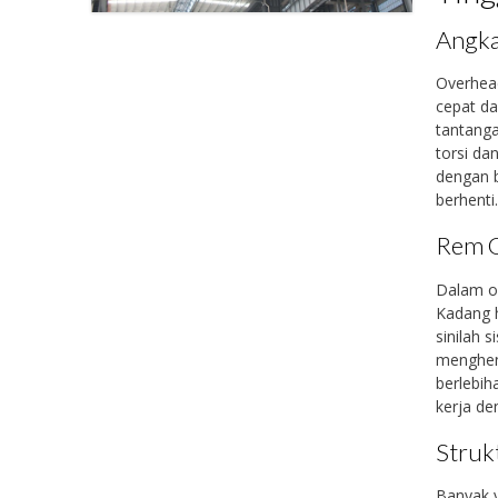
Angka
Overhead
cepat da
tantanga
torsi da
dengan b
berhenti
Rem G
Dalam op
Kadang h
sinilah 
menghent
berlebih
kerja den
Struk
Banyak y