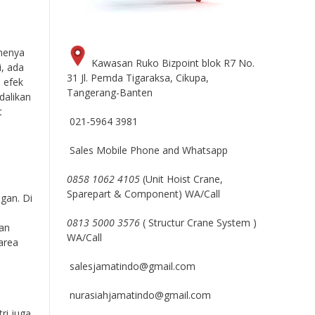
tmenya
Kawasan Ruko Bizpoint blok R7 No.
i, ada
31 Jl. Pemda Tigaraksa, Cikupa,
 efek
Tangerang-Banten
dalikan
t
021-5964 3981
Sales Mobile Phone and Whatsapp
0858 1062 4105
(Unit Hoist Crane,
Sparepart & Component) WA/Call
gan. Di
0813 5000 3576
( Structur Crane System )
nan
WA/Call
area
salesjamatindo@gmail.com
nurasiahjamatindo@gmail.com
ri juga