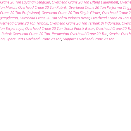
Crane 20 Ton Layanan Lengkap
,
Overhead Crane 20 Ton Lifting Equipment
,
Overh
 Ton Murah
,
Overhead Crane 20 Ton Pabrik
,
Overhead Crane 20 Ton Performa Tingg
Crane 20 Ton Profesional
,
Overhead Crane 20 Ton Single Girder
,
Overhead Crane 2
ngangkatan
,
Overhead Crane 20 Ton Solusi Industri Berat
,
Overhead Crane 20 Ton T
verhead Crane 20 Ton Terbaik
,
Overhead Crane 20 Ton Terbaik Di Indonesia
,
Over
Ton Terpercaya
,
Overhead Crane 20 Ton Untuk Pabrik Besar
,
Overhead Crane 20 T
,
Pabrik Overhead Crane 20 Ton
,
Perawatan Overhead Crane 20 Ton
,
Service Over
Ton
,
Spare Part Overhead Crane 20 Ton
,
Supplier Overhead Crane 20 Ton