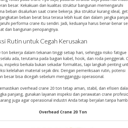
ran besar. Kekakuan dan kualitas struktur bangunan memengaruhi
a beban disalurkan saat crane bekerja. Jika struktur kurang ideal, ge
gangkatan beban berat bisa terasa lebih kuat dan dalam jangka panj
uhi performa crane itu sendiri. Jadi, keduanya harus benar-benar s
alat dan bangunan penopangnya.
ksi Rutin untuk Cegah Kerusakan
 ton bekerja dalam tekanan tinggi setiap hari, sehingga risiko fatigue
 selalu ada, terutama pada bagian kabel, hook, dan roda penggerak. 
tu, inspeksi berkala bukan sekadar formalitas, tapi langkah penting un
si kelelahan material sejak dini. Dengan pemeriksaan rutin, potensi
an besar bisa dicegah sebelum mengganggu operasional.
mastikan overhead crane 20 ton tetap aman, stabil, dan efisien dal
ngka panjang, gunakan layanan inspeksi dan perawatan crane profesi
arang juga agar operasional industri Anda tetap berjalan tanpa hamb
Overhead Crane 20 Ton