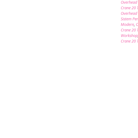
Overhead 
Crane 20
Overhead 
Sistem Pe
Modern
,
O
Crane 20 
Workshop
Crane 20 