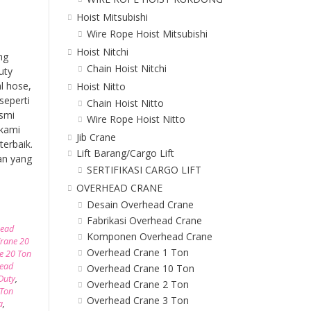
Hoist Mitsubishi
Wire Rope Hoist Mitsubishi
Hoist Nitchi
ng
Chain Hoist Nitchi
uty
l hose,
Hoist Nitto
seperti
Chain Hoist Nitto
esmi
Wire Rope Hoist Nitto
 kami
Jib Crane
erbaik.
Lift Barang/Cargo Lift
an yang
SERTIFIKASI CARGO LIFT
OVERHEAD CRANE
Desain Overhead Crane
Fabrikasi Overhead Crane
head
Komponen Overhead Crane
rane 20
Overhead Crane 1 Ton
e 20 Ton
ead
Overhead Crane 10 Ton
Duty
,
Overhead Crane 2 Ton
 Ton
Overhead Crane 3 Ton
a
,