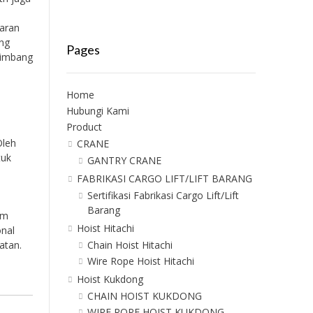
taran
ang
Pages
eimbang
Home
Hubungi Kami
Product
Oleh
CRANE
tuk
GANTRY CRANE
FABRIKASI CARGO LIFT/LIFT BARANG
Sertifikasi Fabrikasi Cargo Lift/Lift
Barang
am
Hoist Hitachi
onal
Chain Hoist Hitachi
atan.
Wire Rope Hoist Hitachi
Hoist Kukdong
CHAIN HOIST KUKDONG
WIRE ROPE HOIST KUKDONG