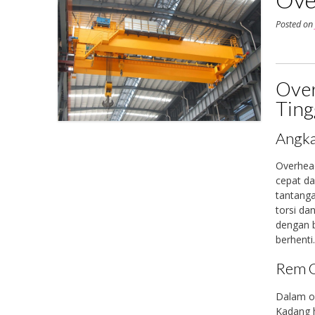
Posted o
Over
Ting
Angka
Overhead
cepat da
tantanga
torsi da
dengan b
berhenti
Rem G
Dalam op
Kadang h