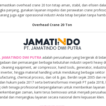
mastikan overhead crane 20 ton tetap aman, stabil, dan efisien dal
ngka panjang, gunakan layanan inspeksi dan perawatan crane profesi
arang juga agar operasional industri Anda tetap berjalan tanpa hamb
Overhead Crane 20 Ton
. JAMATINDO DWI PUTRA
adalah perusahaan yang bergerak di bida
gadaan dan pemasangan berbagai kebutuhan industri seperti heavy d
, cleaning equipment, air compressor, hand tools, generator, industria
inverter, hingga material handling untuk mendukung berbagai sektor 
facturing, chemical process, dan oil & gas. Berdiri sejak 2005 dan r
dan hukum pada 2017 serta bertransformasi menjadi PT pada 2018,
 oleh tenaga profesional berpengalaman untuk memberikan layanan t
 perkembangan zaman, kami terus berinovasi untuk menjadi perusaha
andal dan menjangkau layanan secara nasional demi kepuasan klien.