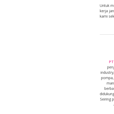
Untuk me
kerja ja
kami sek
PT
pen
industry
pompa, 
manu
berba
didukung
Seiring