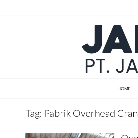
Skip
to
content
HOME
Tag:
Pabrik Overhead Cran
Ove