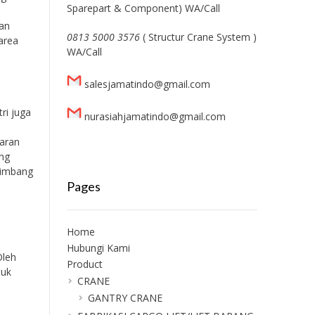
Sparepart & Component) WA/Call
nan
0813 5000 3576
( Structur Crane System )
area
WA/Call
salesjamatindo@gmail.com
ri juga
nurasiahjamatindo@gmail.com
taran
ang
eimbang
Pages
Home
Hubungi Kami
Oleh
Product
tuk
CRANE
GANTRY CRANE