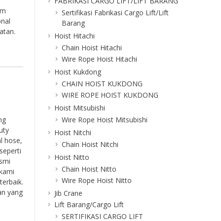
FABRIKASI CARGO LIFT/LIFT BARANG
am
Sertifikasi Fabrikasi Cargo Lift/Lift
onal
Barang
atan.
Hoist Hitachi
Chain Hoist Hitachi
Wire Rope Hoist Hitachi
Hoist Kukdong
CHAIN HOIST KUKDONG
WIRE ROPE HOIST KUKDONG
Hoist Mitsubishi
Wire Rope Hoist Mitsubishi
ng
uty
Hoist Nitchi
l hose,
Chain Hoist Nitchi
seperti
Hoist Nitto
esmi
Chain Hoist Nitto
 kami
Wire Rope Hoist Nitto
erbaik.
an yang
Jib Crane
Lift Barang/Cargo Lift
SERTIFIKASI CARGO LIFT