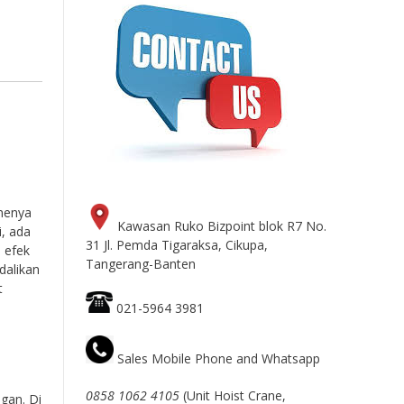
tmenya
Kawasan Ruko Bizpoint blok R7 No.
i, ada
31 Jl. Pemda Tigaraksa, Cikupa,
 efek
Tangerang-Banten
dalikan
t
021-5964 3981
Sales Mobile Phone and Whatsapp
0858 1062 4105
(Unit Hoist Crane,
gan. Di