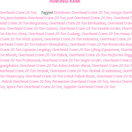
HUBUNGI KAMI
Overhead Crane 20 Ton
Tagged
Distributor Overhead Crane 20 Ton
,
Harga Over
Ton
,
Jasa Instalasi Overhead Crane 20 Ton
,
Jual Overhead Crane 20 Ton
,
Overhead C
ead Crane 20 Ton Bergaransi
,
Overhead Crane 20 Ton Berkualitas
,
Overhead Cran
tem
,
Overhead Crane 20 Ton Custom
,
Overhead Crane 20 Ton Double Girder
,
Overh
on Electric Hoist
,
Overhead Crane 20 Ton Gudang
,
Overhead Crane 20 Ton Heavy 
Crane 20 Ton Hoist System
,
Overhead Crane 20 Ton Indonesia
,
Overhead Crane 20
verhead Crane 20 Ton Industri Manufaktur
,
Overhead Crane 20 Ton Konstruksi Baj
Crane 20 Ton Layanan Lengkap
,
Overhead Crane 20 Ton Lifting Equipment
,
Overh
 Ton Murah
,
Overhead Crane 20 Ton Pabrik
,
Overhead Crane 20 Ton Performa Tingg
Crane 20 Ton Profesional
,
Overhead Crane 20 Ton Single Girder
,
Overhead Crane 2
ngangkatan
,
Overhead Crane 20 Ton Solusi Industri Berat
,
Overhead Crane 20 Ton T
verhead Crane 20 Ton Terbaik
,
Overhead Crane 20 Ton Terbaik Di Indonesia
,
Over
Ton Terpercaya
,
Overhead Crane 20 Ton Untuk Pabrik Besar
,
Overhead Crane 20 T
,
Pabrik Overhead Crane 20 Ton
,
Perawatan Overhead Crane 20 Ton
,
Service Over
Ton
,
Spare Part Overhead Crane 20 Ton
,
Supplier Overhead Crane 20 Ton