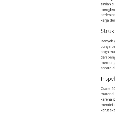
sinilah 
menghent
berlebih
kerja den
Struk
Banyak y
punya pe
bagaiman
dari pen
memengar
antara 
Inspe
Crane 20
material
karena i
mendetek
kerusak