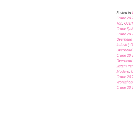
Posted in
Crane 20 
Ton
,
Overh
Crane Sys
Crane 20 T
Overhead 
Industri
,
O
Overhead 
Crane 20
Overhead 
Sistem Pe
Modern
,
O
Crane 20 
Workshop
Crane 20 