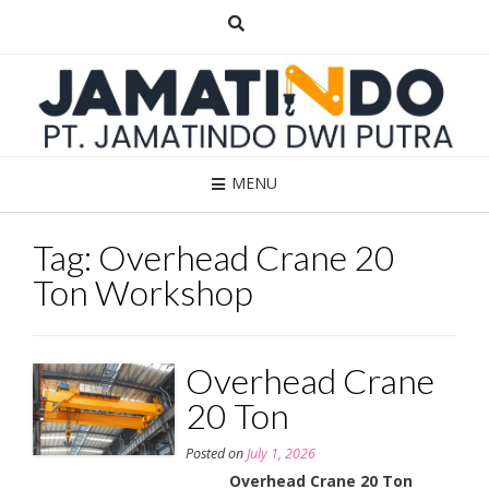
Skip
to
content
MENU
Tag:
Overhead Crane 20
Ton Workshop
Overhead Crane
20 Ton
Posted on
July 1, 2026
Overhead Crane 20 Ton