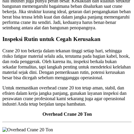
hall industri juga punya peran besar. Kekakuan dan kualitas struktur
bangunan memengaruhi bagaimana beban disalurkan saat crane
bekerja. Jika struktur kurang ideal, getaran dari pengangkatan beban
berat bisa terasa lebih kuat dan dalam jangka panjang memengaruhi
performa crane itu sendiri. Jadi, keduanya harus benar-benar
seimbang antara alat dan bangunan penopangnya.
Inspeksi Rutin untuk Cegah Kerusakan
Crane 20 ton bekerja dalam tekanan tinggi setiap hari, sehingga
risiko fatigue material selalu ada, terutama pada bagian kabel, hook,
dan roda penggerak. Oleh karena itu, inspeksi berkala bukan
sekadar formalitas, tapi langkah penting untuk mendeteksi kelelahan
material sejak dini. Dengan pemeriksaan rutin, potensi kerusakan
besar bisa dicegah sebelum mengganggu operasional.
Untuk memastikan overhead crane 20 ton tetap aman, stabil, dan
efisien dalam kerja jangka panjang, gunakan layanan inspeksi dan
perawatan crane profesional kami sekarang juga agar operasional
industri Anda tetap berjalan tanpa hambatan.
Overhead Crane 20 Ton