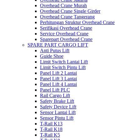
Overhead Crane Murah
Overhead Crane Single Girder
Overhead Crane Tangerang
Perhitungan Struktur Overhead Crane
Serifikasi Overhead Crane
Service Overhead Crane
Sparepart Overhead Crane
SPARE PART CARGO LIFT
Anti Putus Lift
Guide Shoe
Limit Switch Lantai Lift
Limit Switch Pintu Lift
Panel Lift 2 Lantai
Panel Lift 3 Lantai
Panel Lift 4 Lantai
Panel Lift PLC
Rail Cargo Lift
Safety Brake Lift
Safety Device Lift
Sensor Lantai Lift
Sensor Pintu Lift
T-Rail K13
T-Rail K18
T-Rail K5