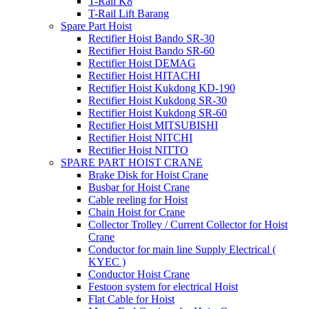
T-Rail K8
T-Rail Lift Barang
Spare Part Hoist
Rectifier Hoist Bando SR-30
Rectifier Hoist Bando SR-60
Rectifier Hoist DEMAG
Rectifier Hoist HITACHI
Rectifier Hoist Kukdong KD-190
Rectifier Hoist Kukdong SR-30
Rectifier Hoist Kukdong SR-60
Rectifier Hoist MITSUBISHI
Rectifier Hoist NITCHI
Rectifier Hoist NITTO
SPARE PART HOIST CRANE
Brake Disk for Hoist Crane
Busbar for Hoist Crane
Cable reeling for Hoist
Chain Hoist for Crane
Collector Trolley / Current Collector for Hoist
Crane
Conductor for main line Supply Electrical (
KYEC )
Conductor Hoist Crane
Festoon system for electrical Hoist
Flat Cable for Hoist