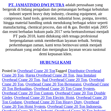
PT. JAMATINDO DWI PUTRA
adalah perusahaan yang
bergerak di bidang pengadaan dan pemasangan berbagai kebutuhan
industri seperti heavy duty industry, cleaning equipment, air
compressor, hand tools, generator, industrial hose, pompa, inverter,
hingga material handling untuk mendukung berbagai sektor seperti
manufacturing, chemical process, dan oil & gas. Berdiri sejak 2005
dan resmi berbadan hukum pada 2017 serta bertransformasi menjadi
PT pada 2018, kami didukung oleh tenaga profesional
berpengalaman untuk memberikan layanan terbaik. Seiring
perkembangan zaman, kami terus berinovasi untuk menjadi
perusahaan yang andal dan menjangkau layanan secara nasional
demi kepuasan klien.
HUBUNGI KAMI
Posted in
Overhead Crane 20 Ton
Tagged
Distributor Overhead
Crane 20 Ton
,
Harga Overhead Crane 20 Ton
,
Jasa Instalasi
Overhead Crane 20 Ton
,
Jual Overhead Crane 20 Ton
,
Overhead
Crane 20 Ton
,
Overhead Crane 20 Ton Bergaransi
,
Overhead Crane
20 Ton Berkualitas
,
Overhead Crane 20 Ton Crane System
,
Overhead Crane 20 Ton Custom
,
Overhead Crane 20 Ton Double
Girder
,
Overhead Crane 20 Ton Electric Hoist
,
Overhead Crane 20
Ton Gudang
,
Overhead Crane 20 Ton Heavy Duty
,
Overhead
Crane 20 Ton Hoist System
,
Overhead Crane 20 Ton Indonesia
,
Overhead Crane 20 Ton Industri
,
Overhead Crane 20 Ton Industri