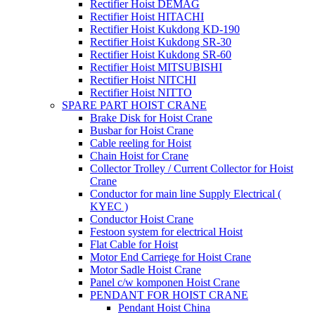
Rectifier Hoist DEMAG
Rectifier Hoist HITACHI
Rectifier Hoist Kukdong KD-190
Rectifier Hoist Kukdong SR-30
Rectifier Hoist Kukdong SR-60
Rectifier Hoist MITSUBISHI
Rectifier Hoist NITCHI
Rectifier Hoist NITTO
SPARE PART HOIST CRANE
Brake Disk for Hoist Crane
Busbar for Hoist Crane
Cable reeling for Hoist
Chain Hoist for Crane
Collector Trolley / Current Collector for Hoist
Crane
Conductor for main line Supply Electrical (
KYEC )
Conductor Hoist Crane
Festoon system for electrical Hoist
Flat Cable for Hoist
Motor End Carriege for Hoist Crane
Motor Sadle Hoist Crane
Panel c/w komponen Hoist Crane
PENDANT FOR HOIST CRANE
Pendant Hoist China