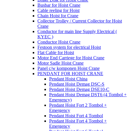
Busbar for Hoist Crane
Cable reeling for Hoist
Chain Hoist for Crane
Collector Trolley / Current Collector for Hoist
Crane
Conductor for main line Supply Electrical (
KYEC )
Conductor Hoist Crane
Festoon system for electrical Hoist
Flat Cable for Hoist
Motor End Carriege for Hoist Crane
Motor Sadle Hoist Crane
Panel c/w komponen Hoist Crane
PENDANT FOR HOIST CRANE
Pendant Hoist China
Pendant Hoist Demag DSC-S
Pendant Hoist Demag DSE10-C
Pendant Hoist Demag DST6 (4 Tombol +
Emergency)
Pendant Hoist Fort 2 Tombol +
Emergency
Pendant Hoist Fort 4 Tombol
Pendant Hoist Fort 4 Tombol +
Emergency