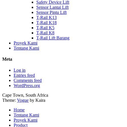
Safety Device Lift
Sensor Lantai Lift
Sensor Pintu Lift
T-Rail K13
T-Rail K18
T-Rail K5
T-Rail K8
T-Rail Lift Barang
Proyek Kami
Tentang Kami
Meta
Log in
Entries feed
Comments feed
WordPress.org
Cape Town, South Africa
Theme:
Vogue
by Kaira
Home
Tentang Kami
Proyek Kami
Product