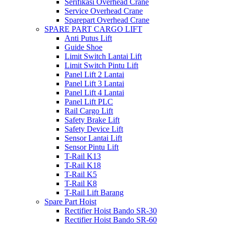
Serifikasi Overhead Crane
Service Overhead Crane
Sparepart Overhead Crane
SPARE PART CARGO LIFT
Anti Putus Lift
Guide Shoe
Limit Switch Lantai Lift
Limit Switch Pintu Lift
Panel Lift 2 Lantai
Panel Lift 3 Lantai
Panel Lift 4 Lantai
Panel Lift PLC
Rail Cargo Lift
Safety Brake Lift
Safety Device Lift
Sensor Lantai Lift
Sensor Pintu Lift
T-Rail K13
T-Rail K18
T-Rail K5
T-Rail K8
T-Rail Lift Barang
Spare Part Hoist
Rectifier Hoist Bando SR-30
Rectifier Hoist Bando SR-60