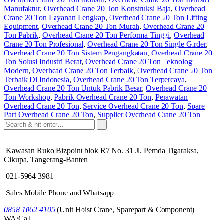
Manufaktur
,
Overhead Crane 20 Ton Konstruksi Baja
,
Overhead
Crane 20 Ton Layanan Lengkap
,
Overhead Crane 20 Ton Lifting
Equipment
,
Overhead Crane 20 Ton Murah
,
Overhead Crane 20
Ton Pabrik
,
Overhead Crane 20 Ton Performa Tinggi
,
Overhead
Crane 20 Ton Profesional
,
Overhead Crane 20 Ton Single Girder
,
Overhead Crane 20 Ton Sistem Pengangkatan
,
Overhead Crane 20
Ton Solusi Industri Berat
,
Overhead Crane 20 Ton Teknologi
Modern
,
Overhead Crane 20 Ton Terbaik
,
Overhead Crane 20 Ton
Terbaik Di Indonesia
,
Overhead Crane 20 Ton Terpercaya
,
Overhead Crane 20 Ton Untuk Pabrik Besar
,
Overhead Crane 20
Ton Workshop
,
Pabrik Overhead Crane 20 Ton
,
Perawatan
Overhead Crane 20 Ton
,
Service Overhead Crane 20 Ton
,
Spare
Part Overhead Crane 20 Ton
,
Supplier Overhead Crane 20 Ton
Kawasan Ruko Bizpoint blok R7 No. 31 Jl. Pemda Tigaraksa,
Cikupa, Tangerang-Banten
021-5964 3981
Sales Mobile Phone and Whatsapp
0858 1062 4105
(Unit Hoist Crane, Sparepart & Component)
WA/Call