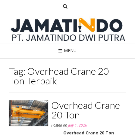
Skip
to
content
MENU
Tag:
Overhead Crane 20
Ton Terbaik
Overhead Crane
20 Ton
Posted on
July 1, 2026
Overhead Crane 20 Ton