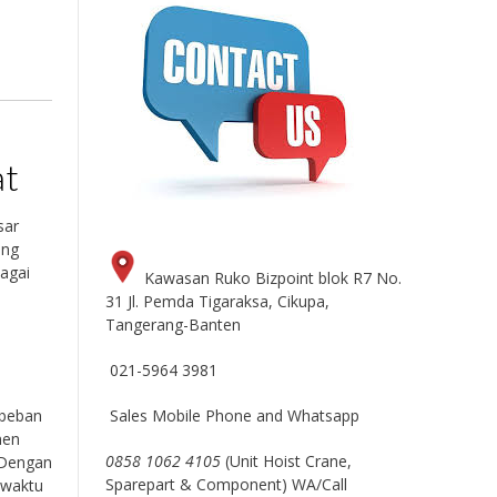
at
sar
ang
bagai
Kawasan Ruko Bizpoint blok R7 No.
31 Jl. Pemda Tigaraksa, Cikupa,
Tangerang-Banten
021-5964 3981
Sales Mobile Phone and Whatsapp
 beban
nen
0858 1062 4105
(Unit Hoist Crane,
 Dengan
Sparepart & Component) WA/Call
 waktu