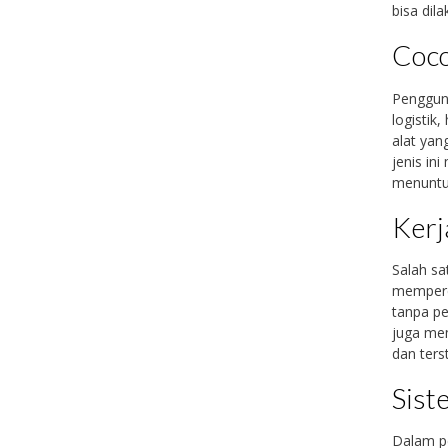
bisa dil
Coco
Penggun
logistik
alat yan
jenis in
menuntut
Kerj
Salah s
memperce
tanpa pe
juga mem
dan ters
Sist
Dalam pe