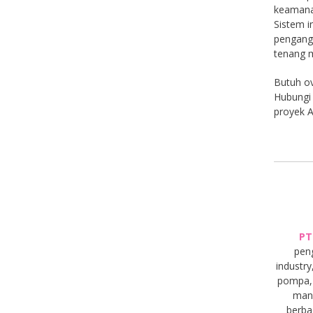
keamana
Sistem i
pengangk
tenang 
Butuh ov
Hubungi 
proyek 
PT
pen
industry
pompa, 
manu
berba