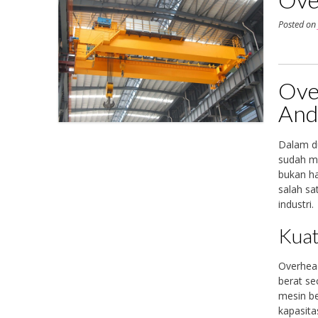
Posted o
Ove
And
Dalam du
sudah me
bukan ha
salah sa
industri.
Kuat
Overhea
berat se
mesin be
kapasit