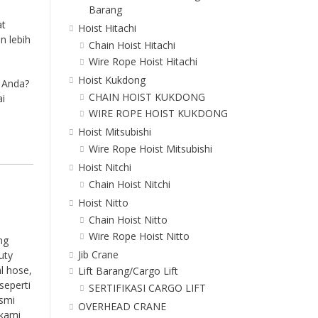
.
Barang
at
Hoist Hitachi
n lebih
Chain Hoist Hitachi
Wire Rope Hoist Hitachi
Hoist Kukdong
i Anda?
CHAIN HOIST KUKDONG
ai
WIRE ROPE HOIST KUKDONG
Hoist Mitsubishi
Wire Rope Hoist Mitsubishi
Hoist Nitchi
Chain Hoist Nitchi
Hoist Nitto
Chain Hoist Nitto
Wire Rope Hoist Nitto
ng
Jib Crane
uty
l hose,
Lift Barang/Cargo Lift
seperti
SERTIFIKASI CARGO LIFT
esmi
OVERHEAD CRANE
 kami