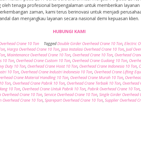
 oleh tenaga profesional berpengalaman untuk memberikan layanan t
 perkembangan zaman, kami terus berinovasi untuk menjadi perusaha
andal dan menjangkau layanan secara nasional demi kepuasan klien.
HUBUNGI KAMI
Overhead Crane 10 Ton
Tagged
Double Girder Overhead Crane 10 Ton
,
Electric 
Ton
,
Harga Overhead Crane 10 Ton
,
Jasa Instalasi Overhead Crane 10 Ton
,
Jual Ove
Ton
,
Maintenance Overhead Crane 10 Ton
,
Overhead Crane 10 Ton
,
Overhead Cran
as 10 Ton
,
Overhead Crane Custom 10 Ton
,
Overhead Crane Gudang 10 Ton
,
Overh
vy Duty 10 Ton
,
Overhead Crane Hoist 10 Ton
,
Overhead Crane Indonesia 10 Ton
,
O
stri 10 Ton
,
Overhead Crane Industri Indonesia 10 Ton
,
Overhead Crane Lifting Eq
erhead Crane Material Handling 10 Ton
,
Overhead Crane Murah 10 Ton
,
Overhead
10 Ton
,
Overhead Crane Pabrik 10 Ton
,
Overhead Crane Terbaik 10 Ton
,
Overhead 
dang 10 Ton
,
Overhead Crane Untuk Pabrik 10 Ton
,
Pabrik Overhead Crane 10 Ton
,
 Overhead Crane 10 Ton
,
Service Overhead Crane 10 Ton
,
Single Girder Overhead 
m Overhead Crane 10 Ton
,
Sparepart Overhead Crane 10 Ton
,
Supplier Overhead C