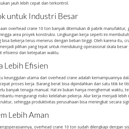
akukan jauh lebih cepat dan terkontrol.
k untuk Industri Besar
aan overhead crane 10 ton banyak ditemukan di pabrik manufaktur,
, hingga area proyek konstruksi. Lingkungan kerja seperti ini membutu
g bisa bekerja terus-menerus dengan beban tinggi. Oleh karena itu, c
i menjadi pilihan yang tepat untuk mendukung operasional skala besar
 efisiensi dan ketepatan waktu.
a Lebih Efisien
atu keunggulan utama dari overhead crane adalah kemampuannya da
pat proses kerja. Barang berat bisa dipindahkan dari satu titik ke titi
rlu banyak tenaga manual. Hal ini bukan hanya menghemat waktu, te
bantu mengurangi risiko kelelahan pekerja. Alur kerja menjadi lebih 
truktur, sehingga produktivitas perusahaan bisa meningkat secara sign
em Lebih Aman
ngoperasiannya, overhead crane 10 ton sudah dilengkapi dengan si