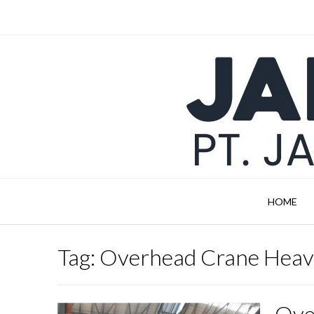
Skip
to
content
HOME
Tag:
Overhead Crane Heav
Ove