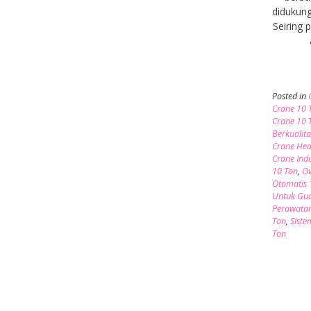
didukung
Seiring
Posted in
Crane 10 
Crane 10 
Berkualit
Crane Hea
Crane Indu
10 Ton
,
Ov
Otomatis 
Untuk Gu
Perawatan
Ton
,
Siste
Ton