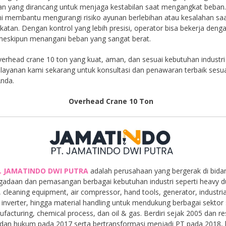
n yang dirancang untuk menjaga kestabilan saat mengangkat beban
ni membantu mengurangi risiko ayunan berlebihan atau kesalahan sa
atan. Dengan kontrol yang lebih presisi, operator bisa bekerja denga
meskipun menangani beban yang sangat berat.
erhead crane 10 ton yang kuat, aman, dan sesuai kebutuhan industr
layanan kami sekarang untuk konsultasi dan penawaran terbaik sesu
Anda.
Overhead Crane 10 Ton
. JAMATINDO DWI PUTRA
adalah perusahaan yang bergerak di bida
gadaan dan pemasangan berbagai kebutuhan industri seperti heavy d
, cleaning equipment, air compressor, hand tools, generator, industria
inverter, hingga material handling untuk mendukung berbagai sektor 
facturing, chemical process, dan oil & gas. Berdiri sejak 2005 dan r
dan hukum pada 2017 serta bertransformasi menjadi PT pada 2018,