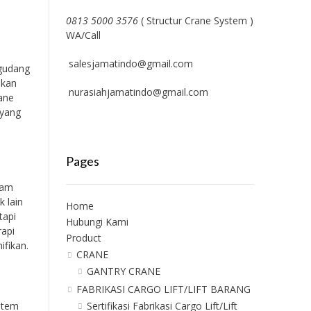
0813 5000 3576
( Structur Crane System )
WA/Call
salesjamatindo@gmail.com
 gudang
hkan
nurasiahjamatindo@gmail.com
rane
 yang
Pages
lam
k lain
Home
tapi
Hubungi Kami
rapi
Product
ifikan.
CRANE
GANTRY CRANE
FABRIKASI CARGO LIFT/LIFT BARANG
stem
Sertifikasi Fabrikasi Cargo Lift/Lift