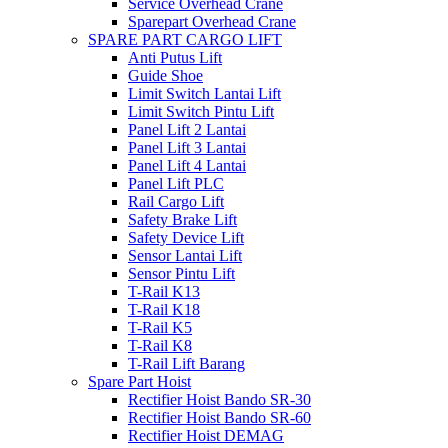
Service Overhead Crane
Sparepart Overhead Crane
SPARE PART CARGO LIFT
Anti Putus Lift
Guide Shoe
Limit Switch Lantai Lift
Limit Switch Pintu Lift
Panel Lift 2 Lantai
Panel Lift 3 Lantai
Panel Lift 4 Lantai
Panel Lift PLC
Rail Cargo Lift
Safety Brake Lift
Safety Device Lift
Sensor Lantai Lift
Sensor Pintu Lift
T-Rail K13
T-Rail K18
T-Rail K5
T-Rail K8
T-Rail Lift Barang
Spare Part Hoist
Rectifier Hoist Bando SR-30
Rectifier Hoist Bando SR-60
Rectifier Hoist DEMAG