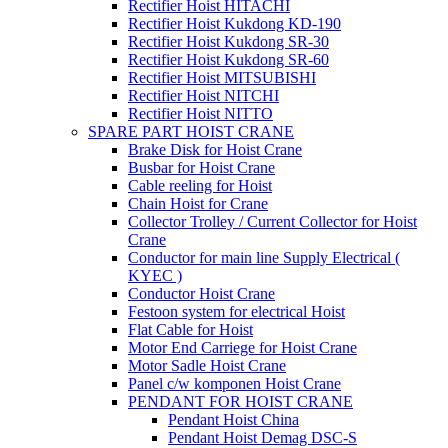
Rectifier Hoist HITACHI
Rectifier Hoist Kukdong KD-190
Rectifier Hoist Kukdong SR-30
Rectifier Hoist Kukdong SR-60
Rectifier Hoist MITSUBISHI
Rectifier Hoist NITCHI
Rectifier Hoist NITTO
SPARE PART HOIST CRANE
Brake Disk for Hoist Crane
Busbar for Hoist Crane
Cable reeling for Hoist
Chain Hoist for Crane
Collector Trolley / Current Collector for Hoist
Crane
Conductor for main line Supply Electrical (
KYEC )
Conductor Hoist Crane
Festoon system for electrical Hoist
Flat Cable for Hoist
Motor End Carriege for Hoist Crane
Motor Sadle Hoist Crane
Panel c/w komponen Hoist Crane
PENDANT FOR HOIST CRANE
Pendant Hoist China
Pendant Hoist Demag DSC-S