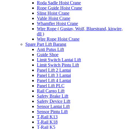
Roda Sadle Hoist Crane
Rope Guide Hoist Crane
Sling Hoist Crane
Vahle Hoist Crane
Whamfler Hoist Crane
Wire Rope ( Gustav, Wolf, Bluestrand, kiswire,
dll )
Wire Rope Hoist Crane
Spare Part Lift Barang
Anti Putus Lift
Guide Shoe
Limit Switch Lantai Lift
Limit Switch Pintu Lift
Panel Lift 2 Lantai
Panel Lift 3 Lantai
Panel Lift 4 Lantai
Panel Lift PLC
Rail Cargo Lift
Safety Brake Lift
Safety Device Lift
Sensor Lantai Lift
Sensor Pintu Lift
T-Rail K13
T-Rail K18
T-Rail K5