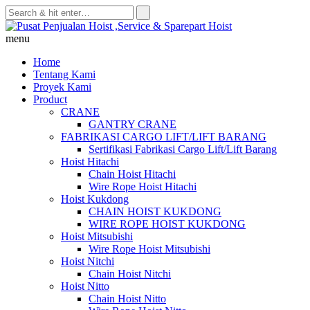
Skip
to
content
menu
Home
Tentang Kami
Proyek Kami
Product
CRANE
GANTRY CRANE
FABRIKASI CARGO LIFT/LIFT BARANG
Sertifikasi Fabrikasi Cargo Lift/Lift Barang
Hoist Hitachi
Chain Hoist Hitachi
Wire Rope Hoist Hitachi
Hoist Kukdong
CHAIN HOIST KUKDONG
WIRE ROPE HOIST KUKDONG
Hoist Mitsubishi
Wire Rope Hoist Mitsubishi
Hoist Nitchi
Chain Hoist Nitchi
Hoist Nitto
Chain Hoist Nitto