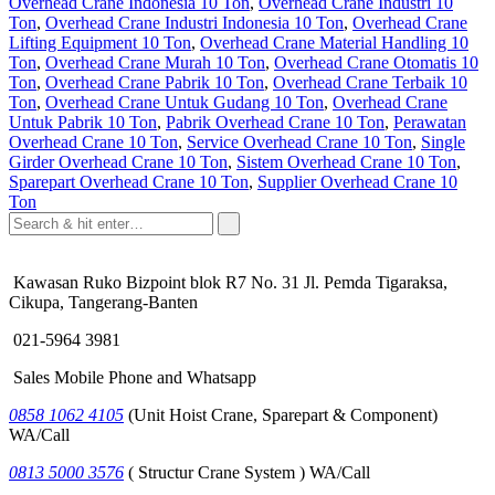
Overhead Crane Indonesia 10 Ton
,
Overhead Crane Industri 10
Ton
,
Overhead Crane Industri Indonesia 10 Ton
,
Overhead Crane
Lifting Equipment 10 Ton
,
Overhead Crane Material Handling 10
Ton
,
Overhead Crane Murah 10 Ton
,
Overhead Crane Otomatis 10
Ton
,
Overhead Crane Pabrik 10 Ton
,
Overhead Crane Terbaik 10
Ton
,
Overhead Crane Untuk Gudang 10 Ton
,
Overhead Crane
Untuk Pabrik 10 Ton
,
Pabrik Overhead Crane 10 Ton
,
Perawatan
Overhead Crane 10 Ton
,
Service Overhead Crane 10 Ton
,
Single
Girder Overhead Crane 10 Ton
,
Sistem Overhead Crane 10 Ton
,
Sparepart Overhead Crane 10 Ton
,
Supplier Overhead Crane 10
Ton
Kawasan Ruko Bizpoint blok R7 No. 31 Jl. Pemda Tigaraksa,
Cikupa, Tangerang-Banten
021-5964 3981
Sales Mobile Phone and Whatsapp
0858 1062 4105
(Unit Hoist Crane, Sparepart & Component)
WA/Call
0813 5000 3576
( Structur Crane System ) WA/Call