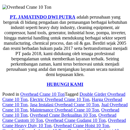
PT. JAMATINDO DWI PUTRA
adalah perusahaan yang
bergerak di bidang pengadaan dan pemasangan berbagai kebutuhan
industri seperti heavy duty industry, cleaning equipment, air
compressor, hand tools, generator, industrial hose, pompa, inverter,
hingga material handling untuk mendukung berbagai sektor seperti
manufacturing, chemical process, dan oil & gas. Berdiri sejak 2005
dan resmi berbadan hukum pada 2017 serta bertransformasi menjadi
PT pada 2018, kami didukung oleh tenaga profesional
berpengalaman untuk memberikan layanan terbaik. Seiring
perkembangan zaman, kami terus berinovasi untuk menjadi
perusahaan yang andal dan menjangkau layanan secara nasional
demi kepuasan klien.
HUBUNGI KAMI
Posted in
Overhead Crane 10 Ton
Tagged
Double Girder Overhead
Crane 10 Ton
,
Electric Overhead Crane 10 Ton
,
Harga Overhead
Crane 10 Ton
,
Jasa Instalasi Overhead Crane 10 Ton
,
Jual Overhead
Crane 10 Ton
,
Maintenance Overhead Crane 10 Ton
,
Overhead
Crane 10 Ton
,
Overhead Crane Berkualitas 10 Ton
,
Overhead
Crane Custom 10 Ton
,
Overhead Crane Gudang 10 Ton
,
Overhead
Crane Heavy Duty 10 Ton
,
Overhead Crane Hoist 10 Ton
,