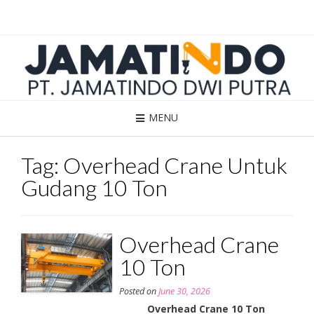
Skip
to
content
MENU
Tag:
Overhead Crane Untuk
Gudang 10 Ton
Overhead Crane
10 Ton
Posted on
June 30, 2026
Overhead Crane 10 Ton