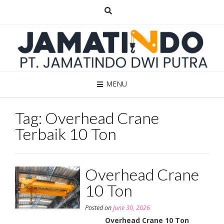
Skip
to
content
MENU
Tag:
Overhead Crane
Terbaik 10 Ton
Overhead Crane
10 Ton
Posted on
June 30, 2026
Overhead Crane 10 Ton