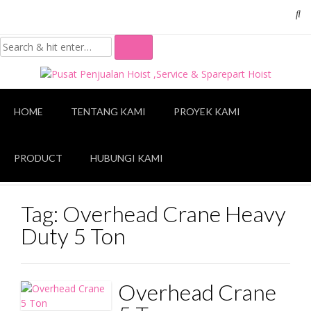
Skip
to
content
HOME
TENTANG KAMI
PROYEK KAMI
PRODUCT
HUBUNGI KAMI
Tag:
Overhead Crane Heavy
Duty 5 Ton
Overhead Crane