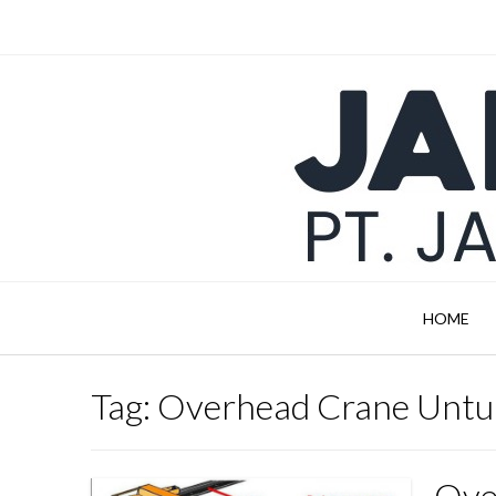
Skip
to
content
HOME
Tag:
Overhead Crane Untu
Ove