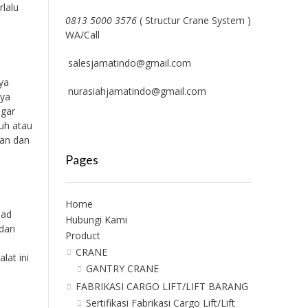
rlalu
0813 5000 3576
( Structur Crane System )
WA/Call
salesjamatindo@gmail.com
ya
nurasiahjamatindo@gmail.com
nya
agar
tuh atau
man dan
Pages
Home
ead
Hubungi Kami
dari
Product
CRANE
lat ini
GANTRY CRANE
FABRIKASI CARGO LIFT/LIFT BARANG
Sertifikasi Fabrikasi Cargo Lift/Lift