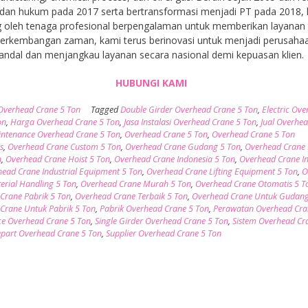
dan hukum pada 2017 serta bertransformasi menjadi PT pada 2018,
 oleh tenaga profesional berpengalaman untuk memberikan layanan t
 perkembangan zaman, kami terus berinovasi untuk menjadi perusaha
andal dan menjangkau layanan secara nasional demi kepuasan klien.
HUBUNGI KAMI
Overhead Crane 5 Ton
Tagged
Double Girder Overhead Crane 5 Ton
,
Electric Ov
on
,
Harga Overhead Crane 5 Ton
,
Jasa Instalasi Overhead Crane 5 Ton
,
Jual Overhe
ntenance Overhead Crane 5 Ton
,
Overhead Crane 5 Ton
,
Overhead Crane 5 Ton
s
,
Overhead Crane Custom 5 Ton
,
Overhead Crane Gudang 5 Ton
,
Overhead Crane
n
,
Overhead Crane Hoist 5 Ton
,
Overhead Crane Indonesia 5 Ton
,
Overhead Crane In
ead Crane Industrial Equipment 5 Ton
,
Overhead Crane Lifting Equipment 5 Ton
,
O
erial Handling 5 Ton
,
Overhead Crane Murah 5 Ton
,
Overhead Crane Otomatis 5 T
Crane Pabrik 5 Ton
,
Overhead Crane Terbaik 5 Ton
,
Overhead Crane Untuk Gudang
Crane Untuk Pabrik 5 Ton
,
Pabrik Overhead Crane 5 Ton
,
Perawatan Overhead Cra
ce Overhead Crane 5 Ton
,
Single Girder Overhead Crane 5 Ton
,
Sistem Overhead Cr
part Overhead Crane 5 Ton
,
Supplier Overhead Crane 5 Ton