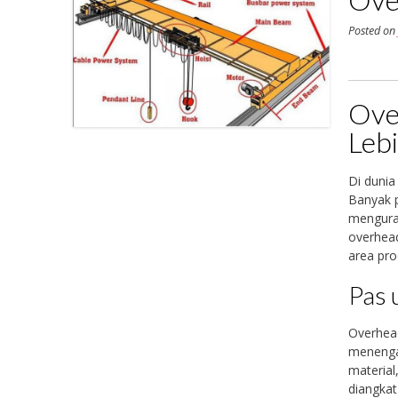
Posted o
Ove
Lebi
Di dunia
Banyak p
menguras
overhea
area pro
Pas 
Overhead
menengah
material
diangkat