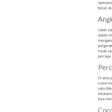
operasio
besar at
Angk
Salah s
dalam me
menganda
pergerak
rusak sa
percaya d
Perc
Di area 
crane m
satu titi
terutama
bisa mem
Coco