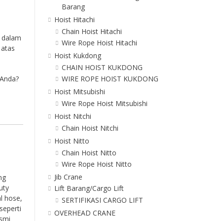
Barang
Hoist Hitachi
Chain Hoist Hitachi
i dalam
Wire Rope Hoist Hitachi
 atas
Hoist Kukdong
CHAIN HOIST KUKDONG
 Anda?
WIRE ROPE HOIST KUKDONG
Hoist Mitsubishi
Wire Rope Hoist Mitsubishi
Hoist Nitchi
Chain Hoist Nitchi
Hoist Nitto
Chain Hoist Nitto
Wire Rope Hoist Nitto
Jib Crane
ng
uty
Lift Barang/Cargo Lift
l hose,
SERTIFIKASI CARGO LIFT
seperti
OVERHEAD CRANE
esmi