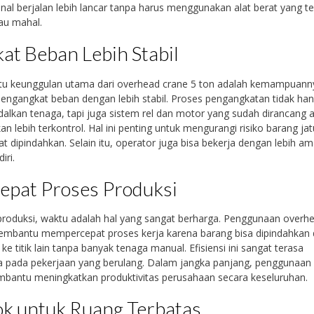
nal berjalan lebih lancar tanpa harus menggunakan alat berat yang te
au mahal.
at Beban Lebih Stabil
atu keunggulan utama dari overhead crane 5 ton adalah kemampuann
ngangkat beban dengan lebih stabil. Proses pengangkatan tidak ha
lkan tenaga, tapi juga sistem rel dan motor yang sudah dirancang 
an lebih terkontrol. Hal ini penting untuk mengurangi risiko barang ja
at dipindahkan. Selain itu, operator juga bisa bekerja dengan lebih a
iri.
epat Proses Produksi
produksi, waktu adalah hal yang sangat berharga. Penggunaan overh
embantu mempercepat proses kerja karena barang bisa dipindahkan 
k ke titik lain tanpa banyak tenaga manual. Efisiensi ini sangat terasa
 pada pekerjaan yang berulang. Dalam jangka panjang, penggunaan a
bantu meningkatkan produktivitas perusahaan secara keseluruhan.
k untuk Ruang Terbatas