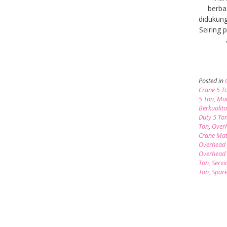
berba
didukung
Seiring
Posted in
Crane 5 T
5 Ton
,
Mai
Berkualita
Duty 5 To
Ton
,
Overh
Crane Mat
Overhead 
Overhead 
Ton
,
Servi
Ton
,
Spare