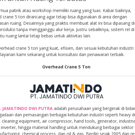
mua pabrik atau workshop memiliki ruang yang luas. Kabar baiknya,
 crane 5 ton dirancang agar tetap bisa digunakan di area dengan
asan ruang. Desainnya yang praktis membuat alat ini bisa dipasang d
roduksi tanpa mengganggu alur kerja. Justru sebaliknya, sistem rel di
 ruang lantai tetap bebas untuk aktivitas lain.
erhead crane 5 ton yang kuat, efisien, dan sesuai kebutuhan industri
layanan kami sekarang untuk konsultasi dan penawaran terbaik.
Overhead Crane 5 Ton
. JAMATINDO DWI PUTRA
adalah perusahaan yang bergerak di bida
gadaan dan pemasangan berbagai kebutuhan industri seperti heavy d
, cleaning equipment, air compressor, hand tools, generator, industria
inverter, hingga material handling untuk mendukung berbagai sektor 
facturing, chemical process, dan oil & gas. Berdiri sejak 2005 dan r