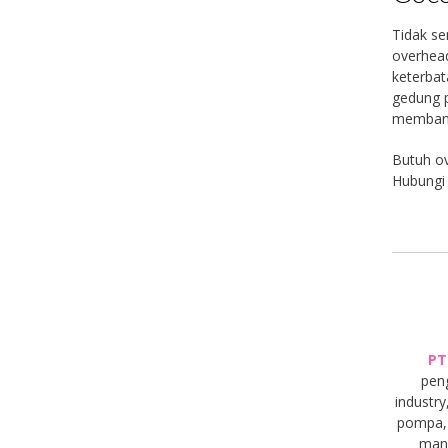
Tidak se
overhead
keterbat
gedung p
membantu
Butuh ov
Hubungi 
PT
pen
industry
pompa, 
manu