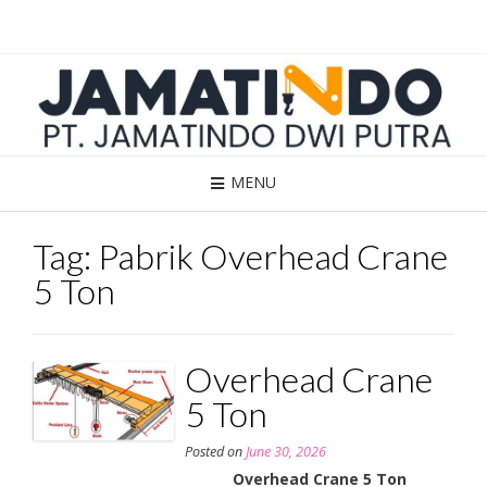
Skip
to
content
MENU
Tag:
Pabrik Overhead Crane
5 Ton
Overhead Crane
5 Ton
Posted on
June 30, 2026
Overhead Crane 5 Ton