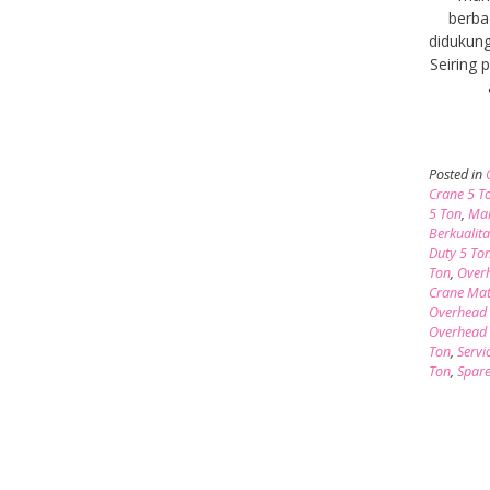
berba
didukung
Seiring
Posted in
Crane 5 T
5 Ton
,
Mai
Berkualita
Duty 5 To
Ton
,
Overh
Crane Mat
Overhead 
Overhead 
Ton
,
Servi
Ton
,
Spare