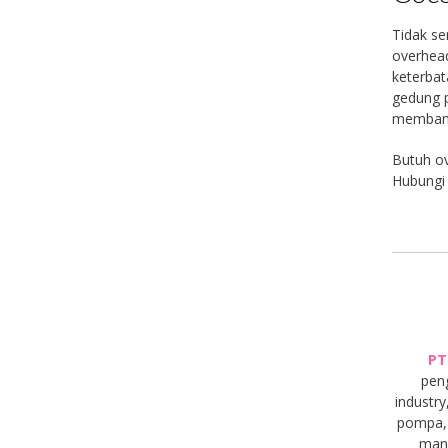
Tidak se
overhead
keterbat
gedung p
membantu
Butuh ov
Hubungi 
PT
pen
industry
pompa, 
manu