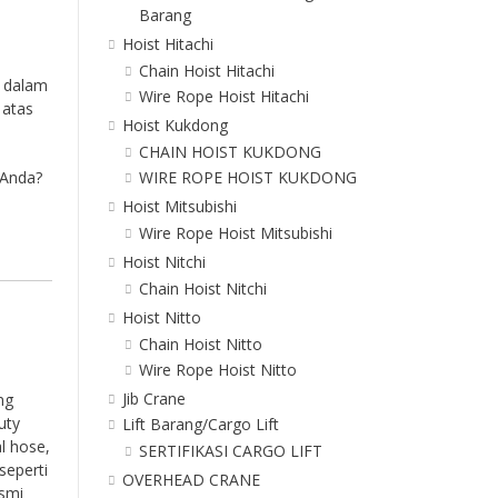
Barang
Hoist Hitachi
Chain Hoist Hitachi
i dalam
Wire Rope Hoist Hitachi
 atas
Hoist Kukdong
CHAIN HOIST KUKDONG
 Anda?
WIRE ROPE HOIST KUKDONG
Hoist Mitsubishi
Wire Rope Hoist Mitsubishi
Hoist Nitchi
Chain Hoist Nitchi
Hoist Nitto
Chain Hoist Nitto
Wire Rope Hoist Nitto
Jib Crane
ng
uty
Lift Barang/Cargo Lift
l hose,
SERTIFIKASI CARGO LIFT
seperti
OVERHEAD CRANE
esmi