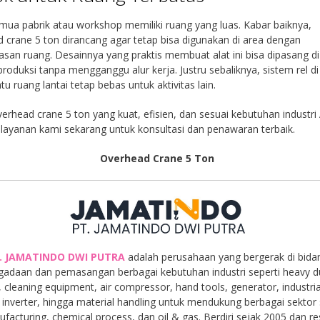
mua pabrik atau workshop memiliki ruang yang luas. Kabar baiknya,
 crane 5 ton dirancang agar tetap bisa digunakan di area dengan
asan ruang. Desainnya yang praktis membuat alat ini bisa dipasang d
roduksi tanpa mengganggu alur kerja. Justru sebaliknya, sistem rel di
 ruang lantai tetap bebas untuk aktivitas lain.
erhead crane 5 ton yang kuat, efisien, dan sesuai kebutuhan industri
layanan kami sekarang untuk konsultasi dan penawaran terbaik.
Overhead Crane 5 Ton
. JAMATINDO DWI PUTRA
adalah perusahaan yang bergerak di bida
gadaan dan pemasangan berbagai kebutuhan industri seperti heavy d
, cleaning equipment, air compressor, hand tools, generator, industria
inverter, hingga material handling untuk mendukung berbagai sektor 
facturing, chemical process, dan oil & gas. Berdiri sejak 2005 dan r