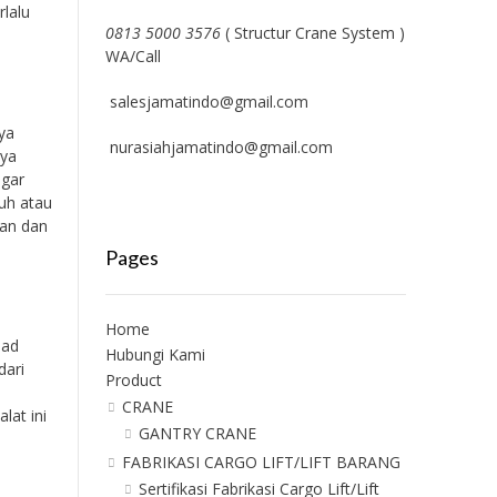
rlalu
0813 5000 3576
( Structur Crane System )
WA/Call
salesjamatindo@gmail.com
ya
nurasiahjamatindo@gmail.com
nya
agar
tuh atau
man dan
Pages
Home
ead
Hubungi Kami
dari
Product
CRANE
lat ini
GANTRY CRANE
FABRIKASI CARGO LIFT/LIFT BARANG
Sertifikasi Fabrikasi Cargo Lift/Lift