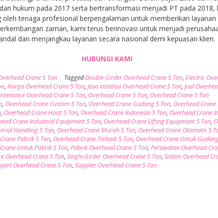
dan hukum pada 2017 serta bertransformasi menjadi PT pada 2018,
 oleh tenaga profesional berpengalaman untuk memberikan layanan t
 perkembangan zaman, kami terus berinovasi untuk menjadi perusaha
andal dan menjangkau layanan secara nasional demi kepuasan klien.
HUBUNGI KAMI
Overhead Crane 5 Ton
Tagged
Double Girder Overhead Crane 5 Ton
,
Electric Ov
on
,
Harga Overhead Crane 5 Ton
,
Jasa Instalasi Overhead Crane 5 Ton
,
Jual Overhe
ntenance Overhead Crane 5 Ton
,
Overhead Crane 5 Ton
,
Overhead Crane 5 Ton
s
,
Overhead Crane Custom 5 Ton
,
Overhead Crane Gudang 5 Ton
,
Overhead Crane
n
,
Overhead Crane Hoist 5 Ton
,
Overhead Crane Indonesia 5 Ton
,
Overhead Crane In
ead Crane Industrial Equipment 5 Ton
,
Overhead Crane Lifting Equipment 5 Ton
,
O
erial Handling 5 Ton
,
Overhead Crane Murah 5 Ton
,
Overhead Crane Otomatis 5 T
Crane Pabrik 5 Ton
,
Overhead Crane Terbaik 5 Ton
,
Overhead Crane Untuk Gudang
Crane Untuk Pabrik 5 Ton
,
Pabrik Overhead Crane 5 Ton
,
Perawatan Overhead Cra
ce Overhead Crane 5 Ton
,
Single Girder Overhead Crane 5 Ton
,
Sistem Overhead Cr
part Overhead Crane 5 Ton
,
Supplier Overhead Crane 5 Ton