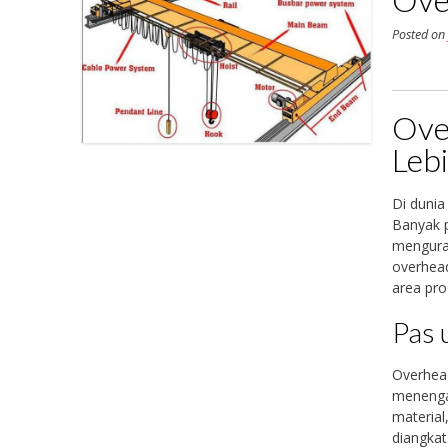
Posted o
Ove
Lebi
Di dunia
Banyak p
menguras
overhea
area pro
Pas 
Overhead
menengah
material
diangkat