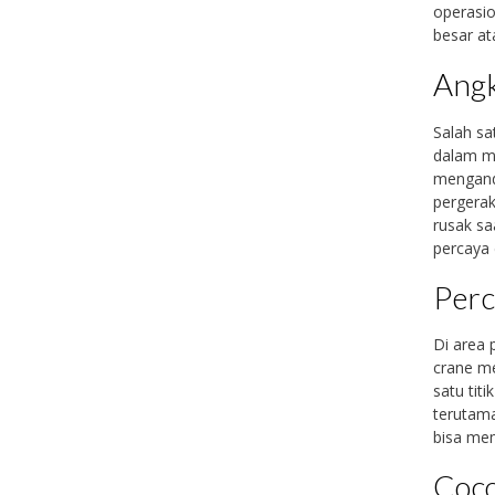
operasio
besar at
Angk
Salah s
dalam me
menganda
pergerak
rusak sa
percaya d
Perc
Di area 
crane m
satu titi
terutama
bisa mem
Coco