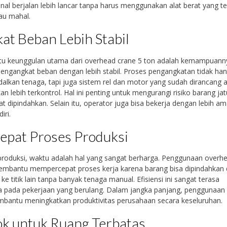
nal berjalan lebih lancar tanpa harus menggunakan alat berat yang te
au mahal.
at Beban Lebih Stabil
atu keunggulan utama dari overhead crane 5 ton adalah kemampuann
ngangkat beban dengan lebih stabil. Proses pengangkatan tidak ha
lkan tenaga, tapi juga sistem rel dan motor yang sudah dirancang 
an lebih terkontrol. Hal ini penting untuk mengurangi risiko barang ja
at dipindahkan. Selain itu, operator juga bisa bekerja dengan lebih a
iri.
epat Proses Produksi
produksi, waktu adalah hal yang sangat berharga. Penggunaan overh
embantu mempercepat proses kerja karena barang bisa dipindahkan 
k ke titik lain tanpa banyak tenaga manual. Efisiensi ini sangat terasa
 pada pekerjaan yang berulang. Dalam jangka panjang, penggunaan a
bantu meningkatkan produktivitas perusahaan secara keseluruhan.
k untuk Ruang Terbatas