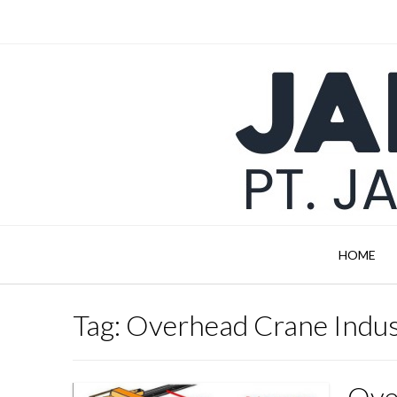
Skip
to
content
HOME
Tag:
Overhead Crane Indus
Ove