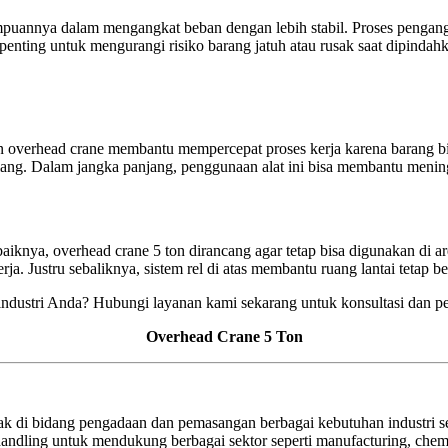
puannya dalam mengangkat beban dengan lebih stabil. Proses pengangk
penting untuk mengurangi risiko barang jatuh atau rusak saat dipindahk
 overhead crane membantu mempercepat proses kerja karena barang bisa 
rulang. Dalam jangka panjang, penggunaan alat ini bisa membantu menin
iknya, overhead crane 5 ton dirancang agar tetap bisa digunakan di a
. Justru sebaliknya, sistem rel di atas membantu ruang lantai tetap beb
 industri Anda? Hubungi layanan kami sekarang untuk konsultasi dan p
Overhead Crane 5 Ton
k di bidang pengadaan dan pemasangan berbagai kebutuhan industri sep
al handling untuk mendukung berbagai sektor seperti manufacturing, chem