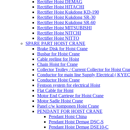
Rectifier Hoist DEMAG
Rectifier Hoist HITACHI
Rectifier Hoist Kukdong KD-190
Rectifier Hoist Kukdong SR-30
Rectifier Hoist Kukdong SR-60
Rectifier Hoist MITSUBISHI
Rectifier Hoist NITCHI
Rectifier Hoist NITTO
SPARE PART HOIST CRANE
Brake Disk for Hoist Crane
Busbar for Hoist Crane
Cable reeling for Hoist
Chain Hoist for Crane
Collector Trolley / Current Collector for Hoist Cra
Conductor for main line Supply Electrical ( KYEC
Conductor Hoist Crane
Festoon system for electrical Hoist
Flat Cable for Hoist
Motor End Carriege for Hoist Crane
Motor Sadle Hoist Crane
Panel c/w komponen Hoist Crane
PENDANT FOR HOIST CRANE
Pendant Hoist China
Pendant Hoist Demag DSC-S
Pendant Hoist Demag DSE10-C