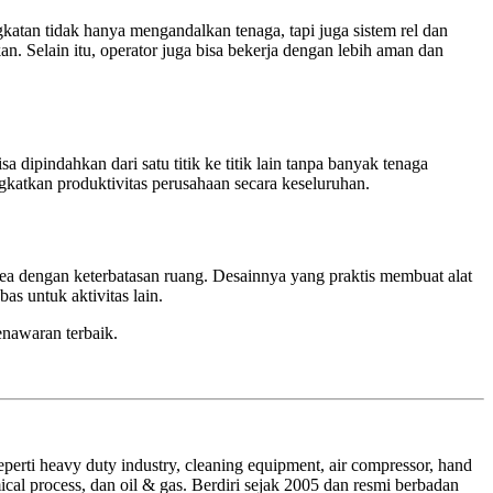
atan tidak hanya mengandalkan tenaga, tapi juga sistem rel dan
an. Selain itu, operator juga bisa bekerja dengan lebih aman dan
dipindahkan dari satu titik ke titik lain tanpa banyak tenaga
gkatkan produktivitas perusahaan secara keseluruhan.
rea dengan keterbatasan ruang. Desainnya yang praktis membuat alat
as untuk aktivitas lain.
enawaran terbaik.
erti heavy duty industry, cleaning equipment, air compressor, hand
ical process, dan oil & gas. Berdiri sejak 2005 dan resmi berbadan