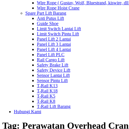
Wire Rope ( Gustav, Wolf, Bluestrand, kiswire, dll
Wire Rope Hoist Crane
Spare Part Lift Barang
Anti Putus Lift
Guide Shoe
Limit Switch Lantai Lift
Limit Switch Pintu Lift
Panel Lift 2 Lantai
Panel Lift 3 Lantai
Panel Lift 4 Lantai
Panel Lift PLC
Rail Cargo Lift
Safety Brake Lift
Safety Device Lift
Sensor Lantai Lift
Sensor Pintu Lift
T-Rail K13
T-Rail K18
T-Rail K5
T-Rail K8
T-Rail Lift Barang
Hubungi Kami
Tag:
Perawatan Overhead Cran