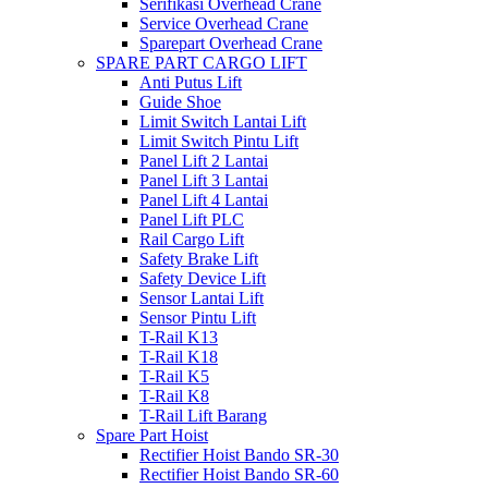
Serifikasi Overhead Crane
Service Overhead Crane
Sparepart Overhead Crane
SPARE PART CARGO LIFT
Anti Putus Lift
Guide Shoe
Limit Switch Lantai Lift
Limit Switch Pintu Lift
Panel Lift 2 Lantai
Panel Lift 3 Lantai
Panel Lift 4 Lantai
Panel Lift PLC
Rail Cargo Lift
Safety Brake Lift
Safety Device Lift
Sensor Lantai Lift
Sensor Pintu Lift
T-Rail K13
T-Rail K18
T-Rail K5
T-Rail K8
T-Rail Lift Barang
Spare Part Hoist
Rectifier Hoist Bando SR-30
Rectifier Hoist Bando SR-60