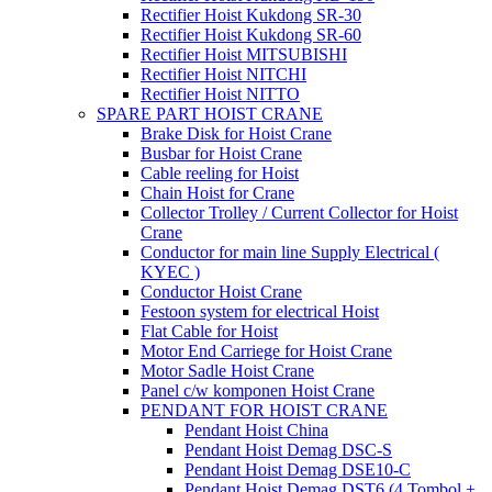
Rectifier Hoist Kukdong SR-30
Rectifier Hoist Kukdong SR-60
Rectifier Hoist MITSUBISHI
Rectifier Hoist NITCHI
Rectifier Hoist NITTO
SPARE PART HOIST CRANE
Brake Disk for Hoist Crane
Busbar for Hoist Crane
Cable reeling for Hoist
Chain Hoist for Crane
Collector Trolley / Current Collector for Hoist
Crane
Conductor for main line Supply Electrical (
KYEC )
Conductor Hoist Crane
Festoon system for electrical Hoist
Flat Cable for Hoist
Motor End Carriege for Hoist Crane
Motor Sadle Hoist Crane
Panel c/w komponen Hoist Crane
PENDANT FOR HOIST CRANE
Pendant Hoist China
Pendant Hoist Demag DSC-S
Pendant Hoist Demag DSE10-C
Pendant Hoist Demag DST6 (4 Tombol +