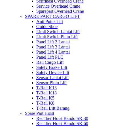
Serifikasi Overhead Crane
Service Overhead Crane
Sparepart Overhead Crane
SPARE PART CARGO LIFT
Anti Putus Lift
Guide Shoe
Limit Switch Lantai Lift
Limit Switch Pintu Lift
Panel Lift 2 Lantai
Panel Lift 3 Lantai
Panel Lift 4 Lantai
Panel Lift PLC
Rail Cargo Lift
Safety Brake Lift
Safety Device Lift
Sensor Lantai Lift
Sensor Pintu Lift
T-Rail K13
T-Rail K18
T-Rail K5
T-Rail K8
T-Rail Lift Barang
Spare Part Hoist
Rectifier Hoist Bando SR-30
Rectifier Hoist Bando SR-60