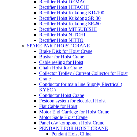
Rectifier Hoist DEMAG
Rectifier Hoist HITACHI
Rectifier Hoist Kukdong KD-190
Rectifier Hoist Kukdong SR-30
Rectifier Hoist Kukdong SR-60
Rectifier Hoist MITSUBISHI
Rectifier Hoist NITCHI
Rectifier Hoist NITTO
SPARE PART HOIST CRANE
Brake Disk for Hoist Crane
Busbar for Hoist Crane
Cable reeling for Hoist
Chain Hoist for Crane
Collector Trolley / Current Collector for Hoist
Crane
Conductor for main line Supply Electrical (
KYEC )
Conductor Hoist Crane
Festoon system for electrical Hoist
Flat Cable for Hoist
Motor End Carriege for Hoist Crane
Motor Sadle Hoist Crane
Panel c/w komponen Hoist Crane
PENDANT FOR HOIST CRANE
Pendant Hoist China