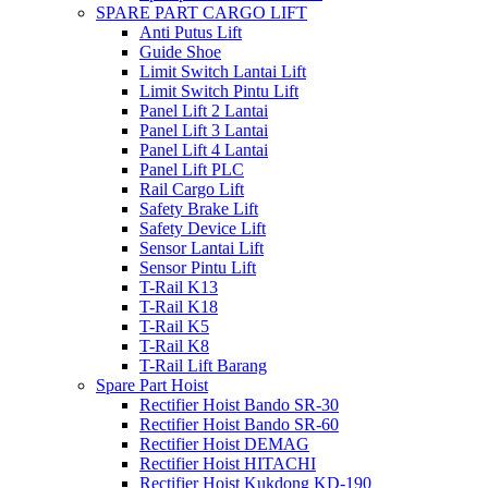
SPARE PART CARGO LIFT
Anti Putus Lift
Guide Shoe
Limit Switch Lantai Lift
Limit Switch Pintu Lift
Panel Lift 2 Lantai
Panel Lift 3 Lantai
Panel Lift 4 Lantai
Panel Lift PLC
Rail Cargo Lift
Safety Brake Lift
Safety Device Lift
Sensor Lantai Lift
Sensor Pintu Lift
T-Rail K13
T-Rail K18
T-Rail K5
T-Rail K8
T-Rail Lift Barang
Spare Part Hoist
Rectifier Hoist Bando SR-30
Rectifier Hoist Bando SR-60
Rectifier Hoist DEMAG
Rectifier Hoist HITACHI
Rectifier Hoist Kukdong KD-190