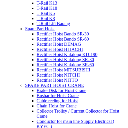
T-Rail K13
T-Rail K18
T-Rail K5
T-Rail K8
T-Rail Lift Barang
Spare Part Hoist
Rectifier Hoist Bando SR-30
Rectifier Hoist Bando SR-60
Rectifier Hoist DEMAG
Rectifier Hoist HITACHI
Rectifier Hoist Kukdong KD-190
Rectifier Hoist Kukdong SR-30
Rectifier Hoist Kukdong SR-60
Rectifier Hoist MITSUBISHI
Rectifier Hoist NITCHI
Rectifier Hoist NITTO
SPARE PART HOIST CRANE
Brake Disk for Hoist Crane
Busbar for Hoist Crane
Cable reeling for Hoist
Chain Hoist for Crane
Collector Trolley / Current Collector for Hoist
Crane
Conductor for main line Supply Electrical (
KYEC )