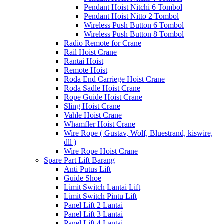
Pendant Hoist Nitchi 6 Tombol
Pendant Hoist Nitto 2 Tombol
Wireless Push Button 6 Tombol
Wireless Push Button 8 Tombol
Radio Remote for Crane
Rail Hoist Crane
Rantai Hoist
Remote Hoist
Roda End Carriege Hoist Crane
Roda Sadle Hoist Crane
Rope Guide Hoist Crane
Sling Hoist Crane
Vahle Hoist Crane
Whamfler Hoist Crane
Wire Rope ( Gustav, Wolf, Bluestrand, kiswire,
dll )
Wire Rope Hoist Crane
Spare Part Lift Barang
Anti Putus Lift
Guide Shoe
Limit Switch Lantai Lift
Limit Switch Pintu Lift
Panel Lift 2 Lantai
Panel Lift 3 Lantai
Panel Lift 4 Lantai