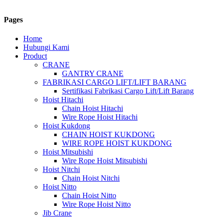
Pages
Home
Hubungi Kami
Product
CRANE
GANTRY CRANE
FABRIKASI CARGO LIFT/LIFT BARANG
Sertifikasi Fabrikasi Cargo Lift/Lift Barang
Hoist Hitachi
Chain Hoist Hitachi
Wire Rope Hoist Hitachi
Hoist Kukdong
CHAIN HOIST KUKDONG
WIRE ROPE HOIST KUKDONG
Hoist Mitsubishi
Wire Rope Hoist Mitsubishi
Hoist Nitchi
Chain Hoist Nitchi
Hoist Nitto
Chain Hoist Nitto
Wire Rope Hoist Nitto
Jib Crane