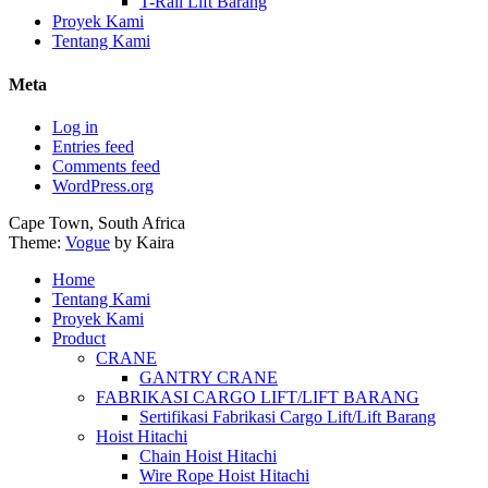
T-Rail Lift Barang
Proyek Kami
Tentang Kami
Meta
Log in
Entries feed
Comments feed
WordPress.org
Cape Town, South Africa
Theme:
Vogue
by Kaira
Home
Tentang Kami
Proyek Kami
Product
CRANE
GANTRY CRANE
FABRIKASI CARGO LIFT/LIFT BARANG
Sertifikasi Fabrikasi Cargo Lift/Lift Barang
Hoist Hitachi
Chain Hoist Hitachi
Wire Rope Hoist Hitachi