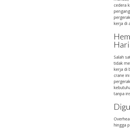
cedera 
pengangk
pergerak
kerja di
Hema
Har
Salah sa
tidak me
kerja di
crane in
pergerak
kebutuha
tanpa in
Digu
Overhead
hingga p