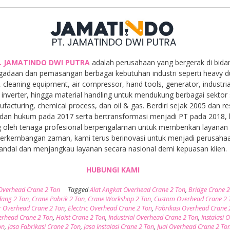
. JAMATINDO DWI PUTRA
adalah perusahaan yang bergerak di bida
gadaan dan pemasangan berbagai kebutuhan industri seperti heavy d
, cleaning equipment, air compressor, hand tools, generator, industria
inverter, hingga material handling untuk mendukung berbagai sektor 
facturing, chemical process, dan oil & gas. Berdiri sejak 2005 dan r
dan hukum pada 2017 serta bertransformasi menjadi PT pada 2018,
 oleh tenaga profesional berpengalaman untuk memberikan layanan t
 perkembangan zaman, kami terus berinovasi untuk menjadi perusaha
andal dan menjangkau layanan secara nasional demi kepuasan klien.
HUBUNGI KAMI
Overhead Crane 2 Ton
Tagged
Alat Angkat Overhead Crane 2 Ton
,
Bridge Crane 2
dang 2 Ton
,
Crane Pabrik 2 Ton
,
Crane Workshop 2 Ton
,
Custom Overhead Crane 2 
or Overhead Crane 2 Ton
,
Electric Overhead Crane 2 Ton
,
Fabrikasi Overhead Crane 
rhead Crane 2 Ton
,
Hoist Crane 2 Ton
,
Industrial Overhead Crane 2 Ton
,
Instalasi 
on
,
Jasa Fabrikasi Crane 2 Ton
,
Jasa Instalasi Crane 2 Ton
,
Jual Overhead Crane 2 To