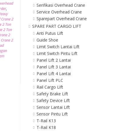
verhead
Serifikasi Overhead Crane
rder
,
Service Overhead Crane
Heavy
Sparepart Overhead Crane
 Crane 2
e 2 Ton
SPARE PART CARGO LIFT
e 2 Ton
Anti Putus Lift
rane 2
Guide Shoe
 Crane 2
ad
Limit Switch Lantai Lift
ngan
Limit Switch Pintu Lift
tem
Panel Lift 2 Lantai
Panel Lift 3 Lantai
Panel Lift 4 Lantai
Panel Lift PLC
Rail Cargo Lift
Safety Brake Lift
Safety Device Lift
Sensor Lantai Lift
Sensor Pintu Lift
T-Rail K13
T-Rail K18