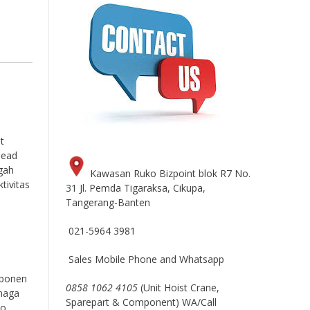
t
head
gah
Kawasan Ruko Bizpoint blok R7 No.
tivitas
31 Jl. Pemda Tigaraksa, Cikupa,
Tangerang-Banten
021-5964 3981
Sales Mobile Phone and Whatsapp
mponen
0858 1062 4105
(Unit Hoist Crane,
enaga
Sparepart & Component) WA/Call
ko