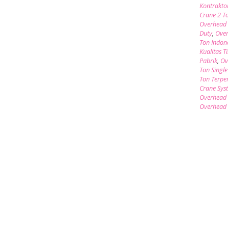
Kontrakto
Crane 2 T
Overhead 
Duty
,
Over
Ton Indon
Kualitas T
Pabrik
,
Ov
Ton Single
Ton Terpe
Crane Sys
Overhead 
Overhead 