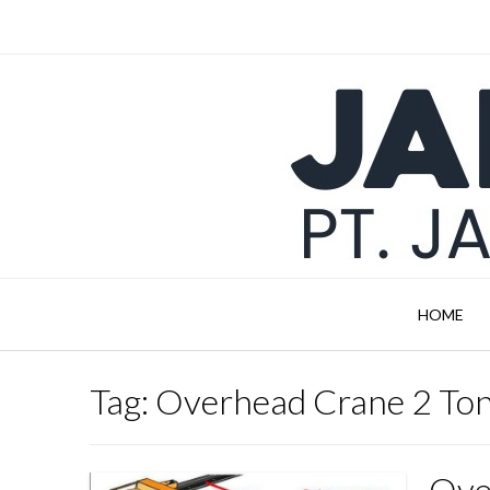
Skip
to
content
HOME
Tag:
Overhead Crane 2 Ton 
Ove