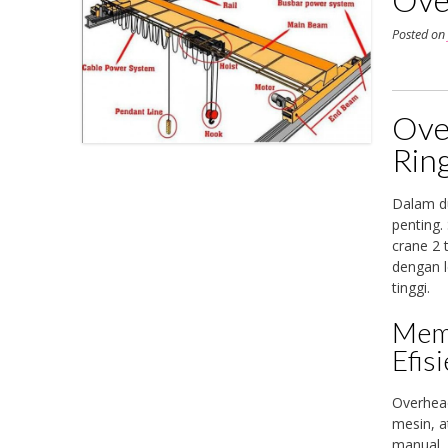
Posted o
Ove
Ring
Dalam du
penting.
crane 2 
dengan l
tinggi.
Memb
Efis
Overhea
mesin, a
manual, 