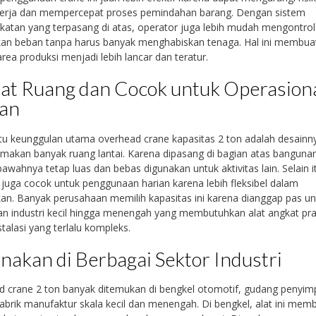
kerja dan mempercepat proses pemindahan barang. Dengan sistem
atan yang terpasang di atas, operator juga lebih mudah mengontrol
an beban tanpa harus banyak menghabiskan tenaga. Hal ini membuat
 area produksi menjadi lebih lancar dan teratur.
t Ruang dan Cocok untuk Operasion
ian
tu keunggulan utama overhead crane kapasitas 2 ton adalah desainn
makan banyak ruang lantai. Karena dipasang di bagian atas bangunan
 bawahnya tetap luas dan bebas digunakan untuk aktivitas lain. Selain i
i juga cocok untuk penggunaan harian karena lebih fleksibel dalam
an. Banyak perusahaan memilih kapasitas ini karena dianggap pas un
n industri kecil hingga menengah yang membutuhkan alat angkat pra
stalasi yang terlalu kompleks.
nakan di Berbagai Sektor Industri
 crane 2 ton banyak ditemukan di bengkel otomotif, gudang penyim
abrik manufaktur skala kecil dan menengah. Di bengkel, alat ini mem