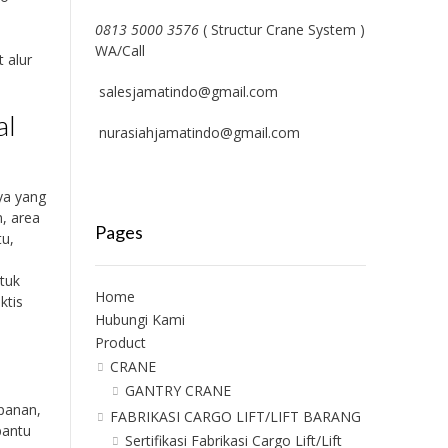
0813 5000 3576
( Structur Crane System )
WA/Call
 alur
salesjamatindo@gmail.com
al
nurasiahjamatindo@gmail.com
ya yang
, area
Pages
tu,
tuk
Home
ktis
Hubungi Kami
Product
CRANE
GANTRY CRANE
panan,
FABRIKASI CARGO LIFT/LIFT BARANG
bantu
Sertifikasi Fabrikasi Cargo Lift/Lift