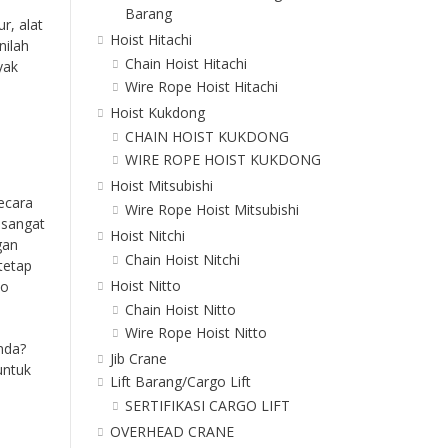
Barang
r, alat
Hoist Hitachi
nilah
Chain Hoist Hitachi
yak
Wire Rope Hoist Hitachi
Hoist Kukdong
CHAIN HOIST KUKDONG
WIRE ROPE HOIST KUKDONG
Hoist Mitsubishi
ecara
Wire Rope Hoist Mitsubishi
 sangat
Hoist Nitchi
gan
Chain Hoist Nitchi
tetap
Hoist Nitto
ko
Chain Hoist Nitto
Wire Rope Hoist Nitto
nda?
Jib Crane
untuk
Lift Barang/Cargo Lift
SERTIFIKASI CARGO LIFT
OVERHEAD CRANE