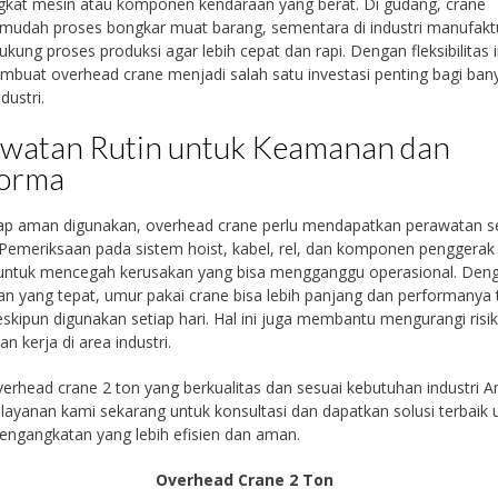
kat mesin atau komponen kendaraan yang berat. Di gudang, crane
udah proses bongkar muat barang, sementara di industri manufaktu
ukung proses produksi agar lebih cepat dan rapi. Dengan fleksibilitas i
buat overhead crane menjadi salah satu investasi penting bagi ban
dustri.
watan Rutin untuk Keamanan dan
forma
tap aman digunakan, overhead crane perlu mendapatkan perawatan s
 Pemeriksaan pada sistem hoist, kabel, rel, dan komponen penggerak
 untuk mencegah kerusakan yang bisa mengganggu operasional. Den
n yang tepat, umur pakai crane bisa lebih panjang dan performanya 
eskipun digunakan setiap hari. Hal ini juga membantu mengurangi risi
n kerja di area industri.
erhead crane 2 ton yang berkualitas dan sesuai kebutuhan industri A
layanan kami sekarang untuk konsultasi dan dapatkan solusi terbaik 
engangkatan yang lebih efisien dan aman.
Overhead Crane 2 Ton