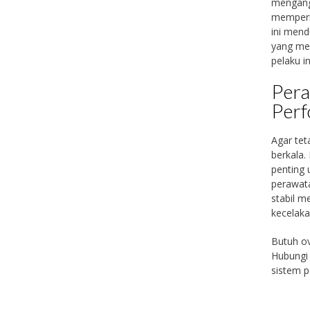
mengang
memperm
ini mend
yang mem
pelaku in
Pera
Per
Agar te
berkala.
penting
perawata
stabil m
kecelakaa
Butuh ov
Hubungi 
sistem p