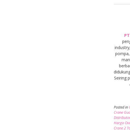
PT
pen
industry
pompa, 
manu
berba
didukung
Seiring
Posted in
Crane Gu
Distribut
Harga Ove
Crane 2 T