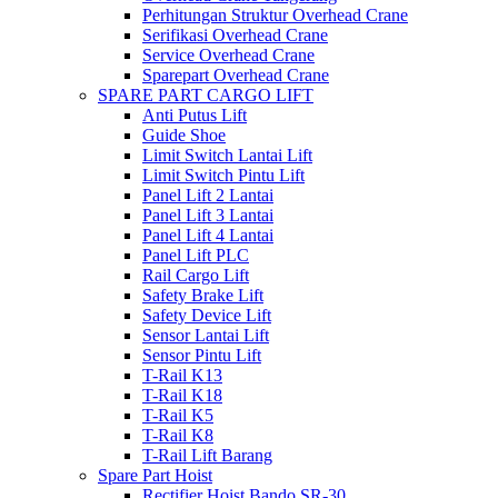
Perhitungan Struktur Overhead Crane
Serifikasi Overhead Crane
Service Overhead Crane
Sparepart Overhead Crane
SPARE PART CARGO LIFT
Anti Putus Lift
Guide Shoe
Limit Switch Lantai Lift
Limit Switch Pintu Lift
Panel Lift 2 Lantai
Panel Lift 3 Lantai
Panel Lift 4 Lantai
Panel Lift PLC
Rail Cargo Lift
Safety Brake Lift
Safety Device Lift
Sensor Lantai Lift
Sensor Pintu Lift
T-Rail K13
T-Rail K18
T-Rail K5
T-Rail K8
T-Rail Lift Barang
Spare Part Hoist
Rectifier Hoist Bando SR-30