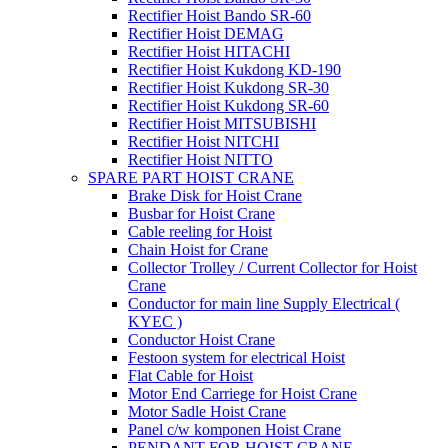
Rectifier Hoist Bando SR-60
Rectifier Hoist DEMAG
Rectifier Hoist HITACHI
Rectifier Hoist Kukdong KD-190
Rectifier Hoist Kukdong SR-30
Rectifier Hoist Kukdong SR-60
Rectifier Hoist MITSUBISHI
Rectifier Hoist NITCHI
Rectifier Hoist NITTO
SPARE PART HOIST CRANE
Brake Disk for Hoist Crane
Busbar for Hoist Crane
Cable reeling for Hoist
Chain Hoist for Crane
Collector Trolley / Current Collector for Hoist
Crane
Conductor for main line Supply Electrical (
KYEC )
Conductor Hoist Crane
Festoon system for electrical Hoist
Flat Cable for Hoist
Motor End Carriege for Hoist Crane
Motor Sadle Hoist Crane
Panel c/w komponen Hoist Crane
PENDANT FOR HOIST CRANE