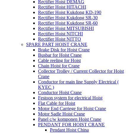
Rectifier Hoist DEMAG
Rectifier Hoist HITACHI
Rectifier Hoist Kukdong KD-190
Rectifier Hoist Kukdong SR-30
Rectifier Hoist Kukdong SR-60
Rectifier Hoist MITSUBISHI
Rectifier Hoist NITCHI
Rectifier Hoist NITTO
SPARE PART HOIST CRANE
Brake Disk for Hoist Crane
Busbar for Hoist Crane
Cable reeling for Hoist
Chain Hoist for Crane
Collector Trolley / Current Collector for Hoist
Crane
Conductor for main line Supply Electrical (
KYEC )
Conductor Hoist Crane
Festoon system for electrical Hoist
Flat Cable for Hoist
Motor End Carriege for Hoist Crane
Motor Sadle Hoist Crane
Panel c/w komponen Hoist Crane
PENDANT FOR HOIST CRANE
Pendant Hoist China