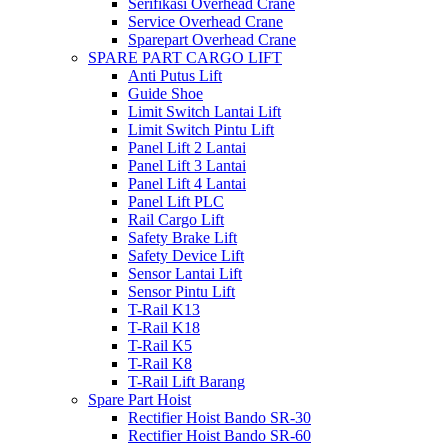
Serifikasi Overhead Crane
Service Overhead Crane
Sparepart Overhead Crane
SPARE PART CARGO LIFT
Anti Putus Lift
Guide Shoe
Limit Switch Lantai Lift
Limit Switch Pintu Lift
Panel Lift 2 Lantai
Panel Lift 3 Lantai
Panel Lift 4 Lantai
Panel Lift PLC
Rail Cargo Lift
Safety Brake Lift
Safety Device Lift
Sensor Lantai Lift
Sensor Pintu Lift
T-Rail K13
T-Rail K18
T-Rail K5
T-Rail K8
T-Rail Lift Barang
Spare Part Hoist
Rectifier Hoist Bando SR-30
Rectifier Hoist Bando SR-60