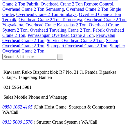
Crane 2 Ton Pabrik
,
Overhead Crane 2 Ton Remote Control
,
Overhead Crane 2 Ton Semarang
,
Overhead Crane 2 Ton Single
Girder
,
Overhead Crane 2 Ton Surabaya
,
Overhead Crane 2 Ton
Terbaik
,
Overhead Crane 2 Ton Terpercaya
,
Overhead Crane 2 Ton
Yogyakarta
,
Overhead Crane Kapasitas 2 Ton
,
Overhead Crane
System 2 Ton
,
Overhead Traveling Crane 2 Ton
,
Pabrik Overhead
Crane 2 Ton
,
Pemasangan Overhead Crane 2 Ton
,
Perawatan
Overhead Crane 2 Ton
,
Service Overhead Crane 2 Ton
,
Sistem
Overhead Crane 2 Ton
,
Sparepart Overhead Crane 2 Ton
,
Supplier
Overhead Crane 2 Ton
Kawasan Ruko Bizpoint blok R7 No. 31 Jl. Pemda Tigaraksa,
Cikupa, Tangerang-Banten
021-5964 3981
Sales Mobile Phone and Whatsapp
0858 1062 4105
(Unit Hoist Crane, Sparepart & Component)
WA/Call
0813 5000 3576
( Structur Crane System ) WA/Call