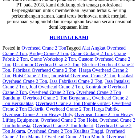
PT pada 2018, kami didukung oleh tenaga profesional
berpengalaman untuk memberikan layanan terbaik. Seiring
perkembangan zaman, kami terus berinovasi untuk menjadi
perusahaan yang andal dan menjangkau layanan secara nasional
demi kepuasan klien.
HUBUNGI KAMI
Posted in
Overhead Crane 2 Ton
Tagged
Alat Angkat Overhead
Crane 2 Ton
,
Bridge Crane 2 Ton
,
Crane Gudang 2 Ton
,
Crane
Pabrik 2 Ton
,
Crane Workshop 2 Ton
,
Custom Overhead Crane 2
Ton
,
Distributor Overhead Crane 2 Ton
,
Electric Overhead Crane 2
Ton
,
Fabrikasi Overhead Crane 2 Ton
,
Harga Overhead Crane 2
Ton
,
Hoist Crane 2 Ton
,
Industrial Overhead Crane 2 Ton
,
Instalasi
Overhead Crane 2 Ton
,
Jasa Fabrikasi Crane 2 Ton
,
Jasa Instalasi
Crane 2 Ton
,
Jual Overhead Crane 2 Ton
,
Kontraktor Overhead
Crane 2 Ton
,
Overhead Crane 2 Ton
,
Overhead Crane 2 Ton
Bandung
,
Overhead Crane 2 Ton Bergaransi
,
Overhead Crane 2
Ton Berkualitas
,
Overhead Crane 2 Ton Double Girder
,
Overhead
Crane 2 Ton Elektrik
,
Overhead Crane 2 Ton Harga Pabrik
,
Overhead Crane 2 Ton Heavy Duty
,
Overhead Crane 2 Ton Heavy
Lifting Equipment
,
Overhead Crane 2 Ton Hoist
,
Overhead Crane 2
Ton Indonesia
,
Overhead Crane 2 Ton Industri
,
Overhead Crane 2
Ton Jakarta
,
Overhead Crane 2 Ton Kualitas Tinggi
,
Overhead
Crane 2 Ton Manual
,
Overhead Crane 2 Ton Murah
,
Overhead