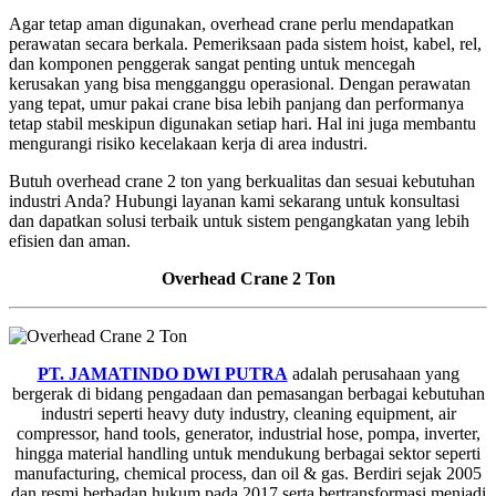
Agar tetap aman digunakan, overhead crane perlu mendapatkan
perawatan secara berkala. Pemeriksaan pada sistem hoist, kabel, rel,
dan komponen penggerak sangat penting untuk mencegah
kerusakan yang bisa mengganggu operasional. Dengan perawatan
yang tepat, umur pakai crane bisa lebih panjang dan performanya
tetap stabil meskipun digunakan setiap hari. Hal ini juga membantu
mengurangi risiko kecelakaan kerja di area industri.
Butuh overhead crane 2 ton yang berkualitas dan sesuai kebutuhan
industri Anda? Hubungi layanan kami sekarang untuk konsultasi
dan dapatkan solusi terbaik untuk sistem pengangkatan yang lebih
efisien dan aman.
Overhead Crane 2 Ton
PT. JAMATINDO DWI PUTRA
adalah perusahaan yang
bergerak di bidang pengadaan dan pemasangan berbagai kebutuhan
industri seperti heavy duty industry, cleaning equipment, air
compressor, hand tools, generator, industrial hose, pompa, inverter,
hingga material handling untuk mendukung berbagai sektor seperti
manufacturing, chemical process, dan oil & gas. Berdiri sejak 2005
dan resmi berbadan hukum pada 2017 serta bertransformasi menjadi