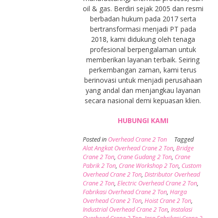
oil & gas. Berdiri sejak 2005 dan resmi
berbadan hukum pada 2017 serta
bertransformasi menjadi PT pada
2018, kami didukung oleh tenaga
profesional berpengalaman untuk
memberikan layanan terbaik. Seiring
perkembangan zaman, kami terus
berinovasi untuk menjadi perusahaan
yang andal dan menjangkau layanan
secara nasional demi kepuasan klien.
HUBUNGI KAMI
Posted in
Overhead Crane 2 Ton
Tagged
Alat Angkat Overhead Crane 2 Ton
,
Bridge
Crane 2 Ton
,
Crane Gudang 2 Ton
,
Crane
Pabrik 2 Ton
,
Crane Workshop 2 Ton
,
Custom
Overhead Crane 2 Ton
,
Distributor Overhead
Crane 2 Ton
,
Electric Overhead Crane 2 Ton
,
Fabrikasi Overhead Crane 2 Ton
,
Harga
Overhead Crane 2 Ton
,
Hoist Crane 2 Ton
,
Industrial Overhead Crane 2 Ton
,
Instalasi