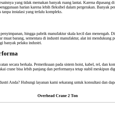
esainnya yang tidak memakan banyak ruang lantai. Karena dipasang di 
uk penggunaan harian karena lebih fleksibel dalam pergerakan. Banyak 
tanpa instalasi yang terlalu kompleks.
 penyimpanan, hingga pabrik manufaktur skala kecil dan menengah. D
at barang, sementara di industri manufaktur, alat ini mendukung prose
gi banyak pelaku industri.
rforma
atan secara berkala. Pemeriksaan pada sistem hoist, kabel, rel, dan 
i crane bisa lebih panjang dan performanya tetap stabil meskipun dig
dustri Anda? Hubungi layanan kami sekarang untuk konsultasi dan dapat
Overhead Crane 2 Ton