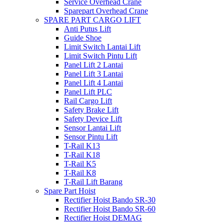
Service Overhead Crane
Sparepart Overhead Crane
SPARE PART CARGO LIFT
Anti Putus Lift
Guide Shoe
Limit Switch Lantai Lift
Limit Switch Pintu Lift
Panel Lift 2 Lantai
Panel Lift 3 Lantai
Panel Lift 4 Lantai
Panel Lift PLC
Rail Cargo Lift
Safety Brake Lift
Safety Device Lift
Sensor Lantai Lift
Sensor Pintu Lift
T-Rail K13
T-Rail K18
T-Rail K5
T-Rail K8
T-Rail Lift Barang
Spare Part Hoist
Rectifier Hoist Bando SR-30
Rectifier Hoist Bando SR-60
Rectifier Hoist DEMAG