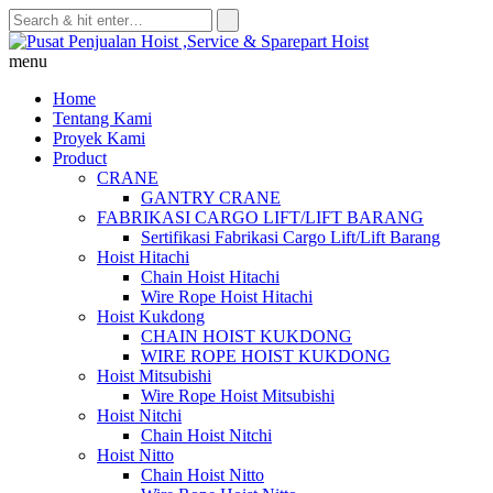
Skip
to
content
menu
Home
Tentang Kami
Proyek Kami
Product
CRANE
GANTRY CRANE
FABRIKASI CARGO LIFT/LIFT BARANG
Sertifikasi Fabrikasi Cargo Lift/Lift Barang
Hoist Hitachi
Chain Hoist Hitachi
Wire Rope Hoist Hitachi
Hoist Kukdong
CHAIN HOIST KUKDONG
WIRE ROPE HOIST KUKDONG
Hoist Mitsubishi
Wire Rope Hoist Mitsubishi
Hoist Nitchi
Chain Hoist Nitchi
Hoist Nitto
Chain Hoist Nitto