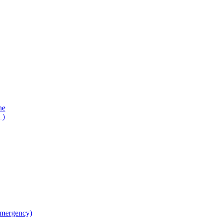
ne
 )
mergency)