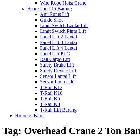
Wire Rope Hoist Crane
Spare Part Lift Barang
Anti Putus Lift
Guide Shoe
Limit Switch Lantai Lift
Limit Switch Pintu Lift
Panel Lift 2 Lantai
Panel Lift 3 Lantai
Panel Lift 4 Lantai
Panel Lift PLC
Rail Cargo Lift
Safety Brake Lift
Safety Device Lift
Sensor Lantai Lift
Sensor Pintu Lift
T-Rail K13
T-Rail K18
T-Rail K5
T-Rail K8
T-Rail Lift Barang
Hubungi Kami
Tag:
Overhead Crane 2 Ton Ba