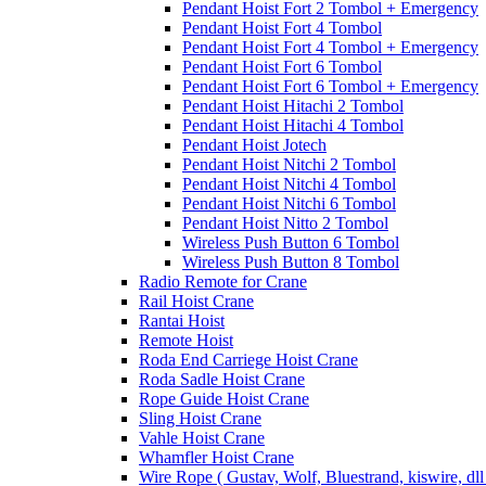
Pendant Hoist Fort 2 Tombol + Emergency
Pendant Hoist Fort 4 Tombol
Pendant Hoist Fort 4 Tombol + Emergency
Pendant Hoist Fort 6 Tombol
Pendant Hoist Fort 6 Tombol + Emergency
Pendant Hoist Hitachi 2 Tombol
Pendant Hoist Hitachi 4 Tombol
Pendant Hoist Jotech
Pendant Hoist Nitchi 2 Tombol
Pendant Hoist Nitchi 4 Tombol
Pendant Hoist Nitchi 6 Tombol
Pendant Hoist Nitto 2 Tombol
Wireless Push Button 6 Tombol
Wireless Push Button 8 Tombol
Radio Remote for Crane
Rail Hoist Crane
Rantai Hoist
Remote Hoist
Roda End Carriege Hoist Crane
Roda Sadle Hoist Crane
Rope Guide Hoist Crane
Sling Hoist Crane
Vahle Hoist Crane
Whamfler Hoist Crane
Wire Rope ( Gustav, Wolf, Bluestrand, kiswire, dll