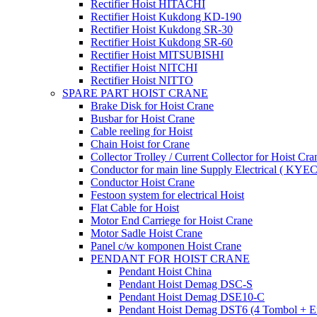
Rectifier Hoist HITACHI
Rectifier Hoist Kukdong KD-190
Rectifier Hoist Kukdong SR-30
Rectifier Hoist Kukdong SR-60
Rectifier Hoist MITSUBISHI
Rectifier Hoist NITCHI
Rectifier Hoist NITTO
SPARE PART HOIST CRANE
Brake Disk for Hoist Crane
Busbar for Hoist Crane
Cable reeling for Hoist
Chain Hoist for Crane
Collector Trolley / Current Collector for Hoist Cra
Conductor for main line Supply Electrical ( KYEC
Conductor Hoist Crane
Festoon system for electrical Hoist
Flat Cable for Hoist
Motor End Carriege for Hoist Crane
Motor Sadle Hoist Crane
Panel c/w komponen Hoist Crane
PENDANT FOR HOIST CRANE
Pendant Hoist China
Pendant Hoist Demag DSC-S
Pendant Hoist Demag DSE10-C
Pendant Hoist Demag DST6 (4 Tombol + E