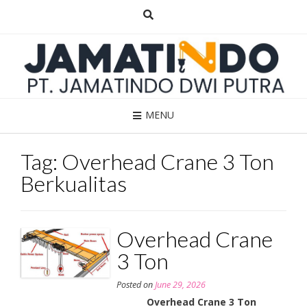
Skip
to
content
MENU
Tag:
Overhead Crane 3 Ton
Berkualitas
Overhead Crane
3 Ton
Posted on
June 29, 2026
Overhead Crane 3 Ton