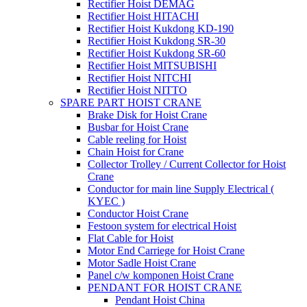
Rectifier Hoist DEMAG
Rectifier Hoist HITACHI
Rectifier Hoist Kukdong KD-190
Rectifier Hoist Kukdong SR-30
Rectifier Hoist Kukdong SR-60
Rectifier Hoist MITSUBISHI
Rectifier Hoist NITCHI
Rectifier Hoist NITTO
SPARE PART HOIST CRANE
Brake Disk for Hoist Crane
Busbar for Hoist Crane
Cable reeling for Hoist
Chain Hoist for Crane
Collector Trolley / Current Collector for Hoist
Crane
Conductor for main line Supply Electrical (
KYEC )
Conductor Hoist Crane
Festoon system for electrical Hoist
Flat Cable for Hoist
Motor End Carriege for Hoist Crane
Motor Sadle Hoist Crane
Panel c/w komponen Hoist Crane
PENDANT FOR HOIST CRANE
Pendant Hoist China