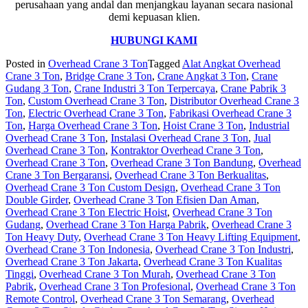
perusahaan yang andal dan menjangkau layanan secara nasional
demi kepuasan klien.
HUBUNGI KAMI
Posted in
Overhead Crane 3 Ton
Tagged
Alat Angkat Overhead
Crane 3 Ton
,
Bridge Crane 3 Ton
,
Crane Angkat 3 Ton
,
Crane
Gudang 3 Ton
,
Crane Industri 3 Ton Terpercaya
,
Crane Pabrik 3
Ton
,
Custom Overhead Crane 3 Ton
,
Distributor Overhead Crane 3
Ton
,
Electric Overhead Crane 3 Ton
,
Fabrikasi Overhead Crane 3
Ton
,
Harga Overhead Crane 3 Ton
,
Hoist Crane 3 Ton
,
Industrial
Overhead Crane 3 Ton
,
Instalasi Overhead Crane 3 Ton
,
Jual
Overhead Crane 3 Ton
,
Kontraktor Overhead Crane 3 Ton
,
Overhead Crane 3 Ton
,
Overhead Crane 3 Ton Bandung
,
Overhead
Crane 3 Ton Bergaransi
,
Overhead Crane 3 Ton Berkualitas
,
Overhead Crane 3 Ton Custom Design
,
Overhead Crane 3 Ton
Double Girder
,
Overhead Crane 3 Ton Efisien Dan Aman
,
Overhead Crane 3 Ton Electric Hoist
,
Overhead Crane 3 Ton
Gudang
,
Overhead Crane 3 Ton Harga Pabrik
,
Overhead Crane 3
Ton Heavy Duty
,
Overhead Crane 3 Ton Heavy Lifting Equipment
,
Overhead Crane 3 Ton Indonesia
,
Overhead Crane 3 Ton Industri
,
Overhead Crane 3 Ton Jakarta
,
Overhead Crane 3 Ton Kualitas
Tinggi
,
Overhead Crane 3 Ton Murah
,
Overhead Crane 3 Ton
Pabrik
,
Overhead Crane 3 Ton Profesional
,
Overhead Crane 3 Ton
Remote Control
,
Overhead Crane 3 Ton Semarang
,
Overhead