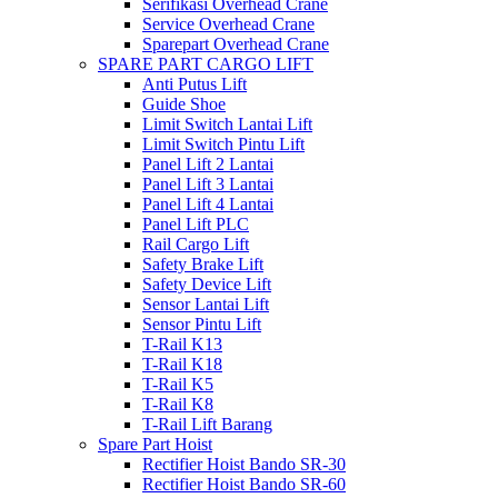
Serifikasi Overhead Crane
Service Overhead Crane
Sparepart Overhead Crane
SPARE PART CARGO LIFT
Anti Putus Lift
Guide Shoe
Limit Switch Lantai Lift
Limit Switch Pintu Lift
Panel Lift 2 Lantai
Panel Lift 3 Lantai
Panel Lift 4 Lantai
Panel Lift PLC
Rail Cargo Lift
Safety Brake Lift
Safety Device Lift
Sensor Lantai Lift
Sensor Pintu Lift
T-Rail K13
T-Rail K18
T-Rail K5
T-Rail K8
T-Rail Lift Barang
Spare Part Hoist
Rectifier Hoist Bando SR-30
Rectifier Hoist Bando SR-60