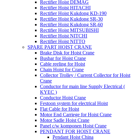
Rectifier Hoist DEMAG
Rectifier Hoist HITACHI
Rectifier Hoist Kukdong KD-190
Rectifier Hoist Kukdong SR-30
Rectifier Hoist Kukdong SR-60
Rectifier Hoist MITSUBISHI
Rectifier Hoist NITCHI
Rectifier Hoist NITTO
SPARE PART HOIST CRANE
Brake Disk for Hoist Crane
Busbar for Hoist Crane
Cable reeling for Hoist
Chain Hoist for Crane
Collector Trolley / Current Collector for Hoist
Crane
Conductor for main line Supply Electrical (
KYEC )
Conductor Hoist Crane
Festoon system for electrical Hoist
Flat Cable for Hoist
Motor End Carriege for Hoist Crane
Motor Sadle Hoist Crane
Panel c/w komponen Hoist Crane
PENDANT FOR HOIST CRANE
Pendant Hoist China