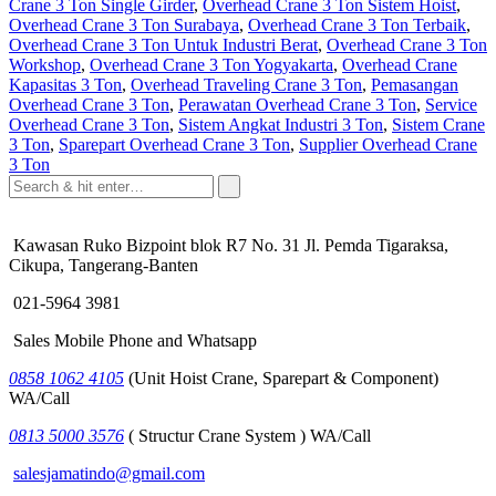
Crane 3 Ton Single Girder
,
Overhead Crane 3 Ton Sistem Hoist
,
Overhead Crane 3 Ton Surabaya
,
Overhead Crane 3 Ton Terbaik
,
Overhead Crane 3 Ton Untuk Industri Berat
,
Overhead Crane 3 Ton
Workshop
,
Overhead Crane 3 Ton Yogyakarta
,
Overhead Crane
Kapasitas 3 Ton
,
Overhead Traveling Crane 3 Ton
,
Pemasangan
Overhead Crane 3 Ton
,
Perawatan Overhead Crane 3 Ton
,
Service
Overhead Crane 3 Ton
,
Sistem Angkat Industri 3 Ton
,
Sistem Crane
3 Ton
,
Sparepart Overhead Crane 3 Ton
,
Supplier Overhead Crane
3 Ton
Kawasan Ruko Bizpoint blok R7 No. 31 Jl. Pemda Tigaraksa,
Cikupa, Tangerang-Banten
021-5964 3981
Sales Mobile Phone and Whatsapp
0858 1062 4105
(Unit Hoist Crane, Sparepart & Component)
WA/Call
0813 5000 3576
( Structur Crane System ) WA/Call
salesjamatindo@gmail.com