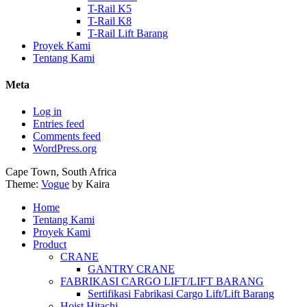
T-Rail K5
T-Rail K8
T-Rail Lift Barang
Proyek Kami
Tentang Kami
Meta
Log in
Entries feed
Comments feed
WordPress.org
Cape Town, South Africa
Theme:
Vogue
by Kaira
Home
Tentang Kami
Proyek Kami
Product
CRANE
GANTRY CRANE
FABRIKASI CARGO LIFT/LIFT BARANG
Sertifikasi Fabrikasi Cargo Lift/Lift Barang
Hoist Hitachi