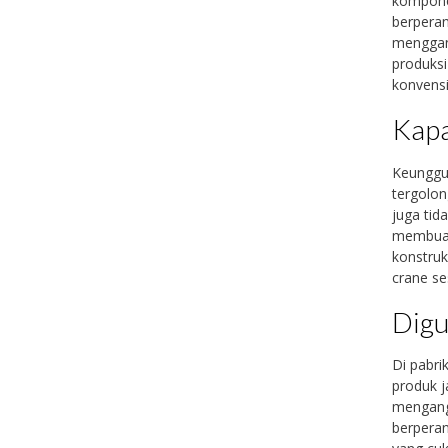
komponen
berpera
menggan
produksi
konvens
Kapa
Keunggul
tergolon
juga tida
membuatn
konstruk
crane se
Digu
Di pabr
produk j
mengangk
berpera