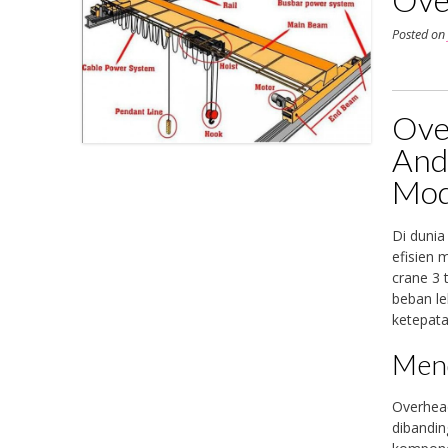
Posted o
Ove
And
Mod
Di dunia
efisien 
crane 3 
beban le
ketepata
Mend
Overhead
dibandin