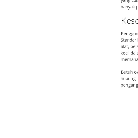
yang cuk
banyak p
Kese
Pengguna
Standar 
alat, pe
kecil da
memahami
Butuh ov
hubungi 
pengangk