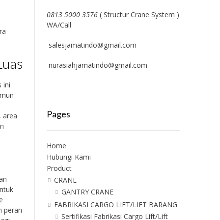
0813 5000 3576
( Structur Crane System )
WA/Call
ra
salesjamatindo@gmail.com
 Luas
nurasiahjamatindo@gmail.com
 ini
namun
Pages
, area
an
Home
Hubungi Kami
Product
an
CRANE
untuk
GANTRY CRANE
e
FABRIKASI CARGO LIFT/LIFT BARANG
n peran
Sertifikasi Fabrikasi Cargo Lift/Lift