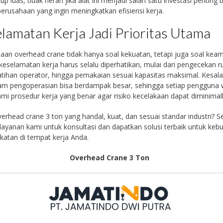
up luas, tidak heran jika alat ini menjadi salah satu investasi penting 
erusahaan yang ingin meningkatkan efisiensi kerja.
lamatan Kerja Jadi Prioritas Utama
an overhead crane tidak hanya soal kekuatan, tetapi juga soal kea
keselamatan kerja harus selalu diperhatikan, mulai dari pengecekan ru
latihan operator, hingga pemakaian sesuai kapasitas maksimal. Kesal
lam pengoperasian bisa berdampak besar, sehingga setiap pengguna 
 prosedur kerja yang benar agar risiko kecelakaan dapat diminimal
erhead crane 3 ton yang handal, kuat, dan sesuai standar industri? S
layanan kami untuk konsultasi dan dapatkan solusi terbaik untuk keb
atan di tempat kerja Anda.
Overhead Crane 3 Ton