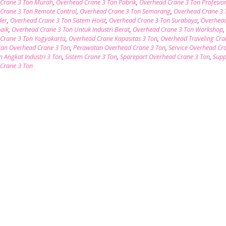
Crane 3 Ton Murah
,
Overhead Crane 3 Ton Pabrik
,
Overhead Crane 3 Ton Profesio
Crane 3 Ton Remote Control
,
Overhead Crane 3 Ton Semarang
,
Overhead Crane 3 
der
,
Overhead Crane 3 Ton Sistem Hoist
,
Overhead Crane 3 Ton Surabaya
,
Overhea
baik
,
Overhead Crane 3 Ton Untuk Industri Berat
,
Overhead Crane 3 Ton Workshop
,
Crane 3 Ton Yogyakarta
,
Overhead Crane Kapasitas 3 Ton
,
Overhead Traveling Cra
an Overhead Crane 3 Ton
,
Perawatan Overhead Crane 3 Ton
,
Service Overhead Cr
m Angkat Industri 3 Ton
,
Sistem Crane 3 Ton
,
Sparepart Overhead Crane 3 Ton
,
Supp
Crane 3 Ton