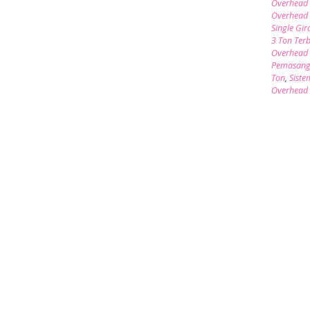
Overhead 
Overhead 
Single Gir
3 Ton Ter
Overhead 
Pemasang
Ton
,
Siste
Overhead 