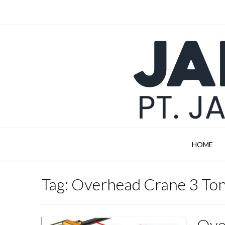
Skip
to
content
HOME
Tag:
Overhead Crane 3 Ton
Ove