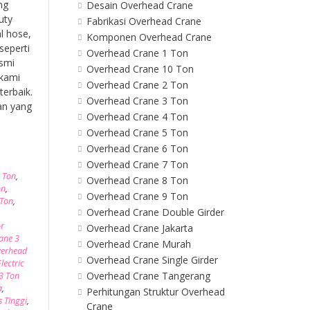
ng
Desain Overhead Crane
uty
Fabrikasi Overhead Crane
l hose,
Komponen Overhead Crane
seperti
Overhead Crane 1 Ton
esmi
Overhead Crane 10 Ton
 kami
Overhead Crane 2 Ton
erbaik.
Overhead Crane 3 Ton
an yang
Overhead Crane 4 Ton
Overhead Crane 5 Ton
Overhead Crane 6 Ton
Overhead Crane 7 Ton
 Ton
,
Overhead Crane 8 Ton
on
,
Overhead Crane 9 Ton
 Ton
,
Overhead Crane Double Girder
or
Overhead Crane Jakarta
ane 3
Overhead Crane Murah
erhead
Overhead Crane Single Girder
lectric
Overhead Crane Tangerang
3 Ton
a
,
Perhitungan Struktur Overhead
 Tinggi
,
Crane