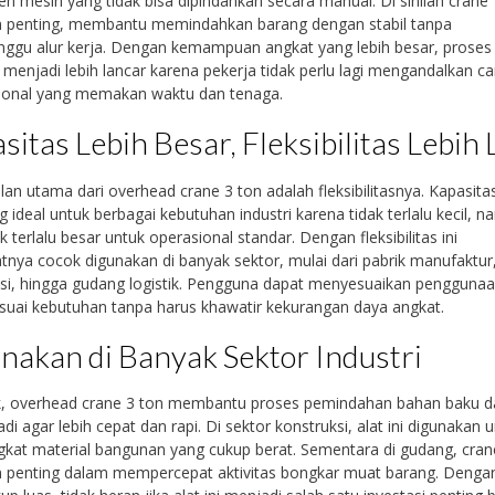
 mesin yang tidak bisa dipindahkan secara manual. Di sinilah crane
n penting, membantu memindahkan barang dengan stabil tanpa
ggu alur kerja. Dengan kemampuan angkat yang lebih besar, proses
 menjadi lebih lancar karena pekerja tidak perlu lagi mengandalkan ca
ional yang memakan waktu dan tenaga.
sitas Lebih Besar, Fleksibilitas Lebih
an utama dari overhead crane 3 ton adalah fleksibilitasnya. Kapasitas
g ideal untuk berbagai kebutuhan industri karena tidak terlalu kecil, 
k terlalu besar untuk operasional standar. Dengan fleksibilitas ini
ya cocok digunakan di banyak sektor, mulai dari pabrik manufaktur
si, hingga gudang logistik. Pengguna dapat menyesuaikan pengguna
suai kebutuhan tanpa harus khawatir kekurangan daya angkat.
nakan di Banyak Sektor Industri
ik, overhead crane 3 ton membantu proses pemindahan bahan baku d
adi agar lebih cepat dan rapi. Di sektor konstruksi, alat ini digunakan 
at material bangunan yang cukup berat. Sementara di gudang, cran
n penting dalam mempercepat aktivitas bongkar muat barang. Denga