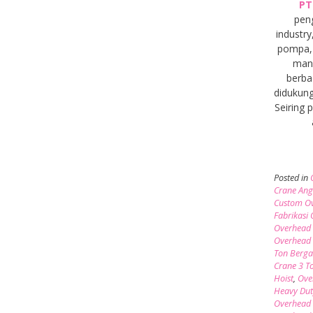
PT
pen
industry
pompa, 
manu
berba
didukung
Seiring
Posted in
Crane Ang
Custom Ov
Fabrikasi
Overhead 
Overhead 
Ton Berga
Crane 3 T
Hoist
,
Ove
Heavy Dut
Overhead 