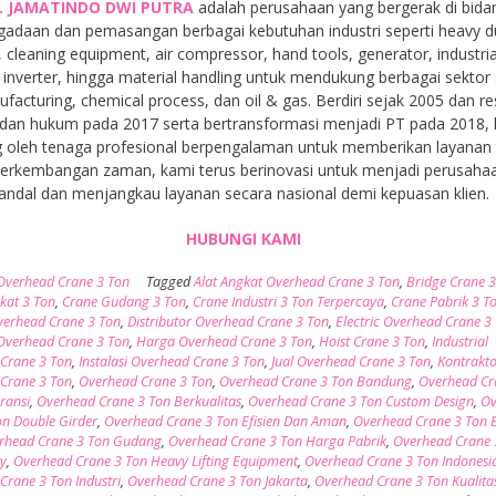
. JAMATINDO DWI PUTRA
adalah perusahaan yang bergerak di bida
gadaan dan pemasangan berbagai kebutuhan industri seperti heavy d
, cleaning equipment, air compressor, hand tools, generator, industria
inverter, hingga material handling untuk mendukung berbagai sektor 
facturing, chemical process, dan oil & gas. Berdiri sejak 2005 dan r
dan hukum pada 2017 serta bertransformasi menjadi PT pada 2018,
 oleh tenaga profesional berpengalaman untuk memberikan layanan t
 perkembangan zaman, kami terus berinovasi untuk menjadi perusaha
andal dan menjangkau layanan secara nasional demi kepuasan klien.
HUBUNGI KAMI
Overhead Crane 3 Ton
Tagged
Alat Angkat Overhead Crane 3 Ton
,
Bridge Crane 3
kat 3 Ton
,
Crane Gudang 3 Ton
,
Crane Industri 3 Ton Terpercaya
,
Crane Pabrik 3 T
erhead Crane 3 Ton
,
Distributor Overhead Crane 3 Ton
,
Electric Overhead Crane 3
 Overhead Crane 3 Ton
,
Harga Overhead Crane 3 Ton
,
Hoist Crane 3 Ton
,
Industrial
Crane 3 Ton
,
Instalasi Overhead Crane 3 Ton
,
Jual Overhead Crane 3 Ton
,
Kontrakt
Crane 3 Ton
,
Overhead Crane 3 Ton
,
Overhead Crane 3 Ton Bandung
,
Overhead Cr
ransi
,
Overhead Crane 3 Ton Berkualitas
,
Overhead Crane 3 Ton Custom Design
,
Ov
on Double Girder
,
Overhead Crane 3 Ton Efisien Dan Aman
,
Overhead Crane 3 Ton E
rhead Crane 3 Ton Gudang
,
Overhead Crane 3 Ton Harga Pabrik
,
Overhead Crane 
y
,
Overhead Crane 3 Ton Heavy Lifting Equipment
,
Overhead Crane 3 Ton Indonesi
Crane 3 Ton Industri
,
Overhead Crane 3 Ton Jakarta
,
Overhead Crane 3 Ton Kualitas