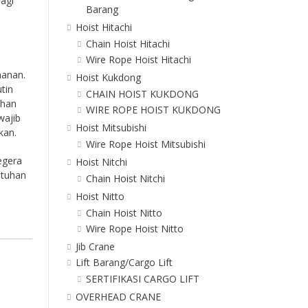
bagi
Barang
Hoist Hitachi
Chain Hoist Hitachi
Wire Rope Hoist Hitachi
manan.
Hoist Kukdong
tin
CHAIN HOIST KUKDONG
ahan
WIRE ROPE HOIST KUKDONG
wajib
Hoist Mitsubishi
kan.
Wire Rope Hoist Mitsubishi
egera
Hoist Nitchi
utuhan
Chain Hoist Nitchi
Hoist Nitto
Chain Hoist Nitto
Wire Rope Hoist Nitto
Jib Crane
Lift Barang/Cargo Lift
SERTIFIKASI CARGO LIFT
OVERHEAD CRANE