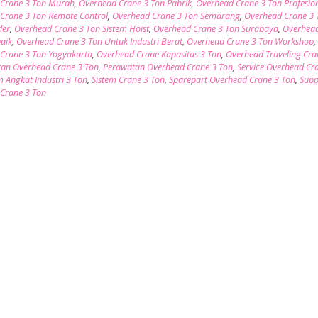
Crane 3 Ton Murah
,
Overhead Crane 3 Ton Pabrik
,
Overhead Crane 3 Ton Profesio
Crane 3 Ton Remote Control
,
Overhead Crane 3 Ton Semarang
,
Overhead Crane 3 
der
,
Overhead Crane 3 Ton Sistem Hoist
,
Overhead Crane 3 Ton Surabaya
,
Overhea
baik
,
Overhead Crane 3 Ton Untuk Industri Berat
,
Overhead Crane 3 Ton Workshop
,
Crane 3 Ton Yogyakarta
,
Overhead Crane Kapasitas 3 Ton
,
Overhead Traveling Cra
an Overhead Crane 3 Ton
,
Perawatan Overhead Crane 3 Ton
,
Service Overhead Cr
m Angkat Industri 3 Ton
,
Sistem Crane 3 Ton
,
Sparepart Overhead Crane 3 Ton
,
Supp
Crane 3 Ton