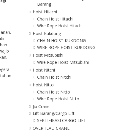
bagi
Barang
Hoist Hitachi
Chain Hoist Hitachi
Wire Rope Hoist Hitachi
manan.
Hoist Kukdong
tin
CHAIN HOIST KUKDONG
ahan
WIRE ROPE HOIST KUKDONG
wajib
Hoist Mitsubishi
kan.
Wire Rope Hoist Mitsubishi
egera
Hoist Nitchi
utuhan
Chain Hoist Nitchi
Hoist Nitto
Chain Hoist Nitto
Wire Rope Hoist Nitto
Jib Crane
Lift Barang/Cargo Lift
SERTIFIKASI CARGO LIFT
OVERHEAD CRANE