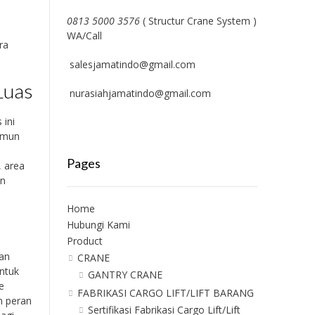
0813 5000 3576
( Structur Crane System )
WA/Call
ra
salesjamatindo@gmail.com
 Luas
nurasiahjamatindo@gmail.com
 ini
namun
Pages
, area
an
Home
Hubungi Kami
Product
an
CRANE
untuk
GANTRY CRANE
e
FABRIKASI CARGO LIFT/LIFT BARANG
n peran
Sertifikasi Fabrikasi Cargo Lift/Lift