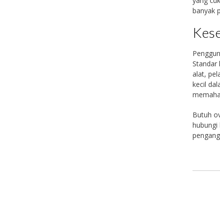
yang cuk
banyak p
Kese
Pengguna
Standar 
alat, pe
kecil da
memahami
Butuh ov
hubungi 
pengangk