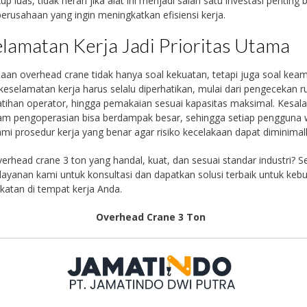
up luas, tidak heran jika alat ini menjadi salah satu investasi penting 
erusahaan yang ingin meningkatkan efisiensi kerja.
lamatan Kerja Jadi Prioritas Utama
an overhead crane tidak hanya soal kekuatan, tetapi juga soal kea
keselamatan kerja harus selalu diperhatikan, mulai dari pengecekan ru
latihan operator, hingga pemakaian sesuai kapasitas maksimal. Kesal
lam pengoperasian bisa berdampak besar, sehingga setiap pengguna 
 prosedur kerja yang benar agar risiko kecelakaan dapat diminimal
erhead crane 3 ton yang handal, kuat, dan sesuai standar industri? S
layanan kami untuk konsultasi dan dapatkan solusi terbaik untuk keb
atan di tempat kerja Anda.
Overhead Crane 3 Ton