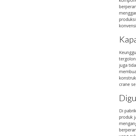
komponen
berpera
menggan
produksi
konvens
Kapa
Keunggul
tergolon
juga tida
membuatn
konstruk
crane se
Digu
Di pabr
produk j
mengangk
berpera