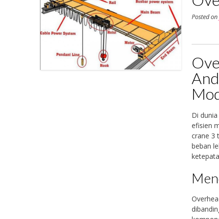
Posted o
Ove
And
Mod
Di dunia
efisien 
crane 3 
beban le
ketepata
Mend
Overhead
dibandin