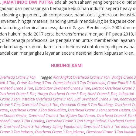
. JAMATINDO DWI PUTRA
adalah perusahaan yang bergerak di bida
gadaan dan pemasangan berbagai kebutuhan industri seperti heavy d
, cleaning equipment, air compressor, hand tools, generator, industria
inverter, hingga material handling untuk mendukung berbagai sektor 
facturing, chemical process, dan oil & gas. Berdiri sejak 2005 dan r
dan hukum pada 2017 serta bertransformasi menjadi PT pada 2018,
 oleh tenaga profesional berpengalaman untuk memberikan layanan t
 perkembangan zaman, kami terus berinovasi untuk menjadi perusaha
andal dan menjangkau layanan secara nasional demi kepuasan klien.
HUBUNGI KAMI
Overhead Crane 3 Ton
Tagged
Alat Angkat Overhead Crane 3 Ton
,
Bridge Crane 3
kat 3 Ton
,
Crane Gudang 3 Ton
,
Crane Industri 3 Ton Terpercaya
,
Crane Pabrik 3 T
erhead Crane 3 Ton
,
Distributor Overhead Crane 3 Ton
,
Electric Overhead Crane 3
 Overhead Crane 3 Ton
,
Harga Overhead Crane 3 Ton
,
Hoist Crane 3 Ton
,
Industrial
Crane 3 Ton
,
Instalasi Overhead Crane 3 Ton
,
Jual Overhead Crane 3 Ton
,
Kontrakt
Crane 3 Ton
,
Overhead Crane 3 Ton
,
Overhead Crane 3 Ton Bandung
,
Overhead Cr
ransi
,
Overhead Crane 3 Ton Berkualitas
,
Overhead Crane 3 Ton Custom Design
,
Ov
on Double Girder
,
Overhead Crane 3 Ton Efisien Dan Aman
,
Overhead Crane 3 Ton E
rhead Crane 3 Ton Gudang
,
Overhead Crane 3 Ton Harga Pabrik
,
Overhead Crane 
y
,
Overhead Crane 3 Ton Heavy Lifting Equipment
,
Overhead Crane 3 Ton Indonesi
Crane 3 Ton Industri
,
Overhead Crane 3 Ton Jakarta
,
Overhead Crane 3 Ton Kualitas