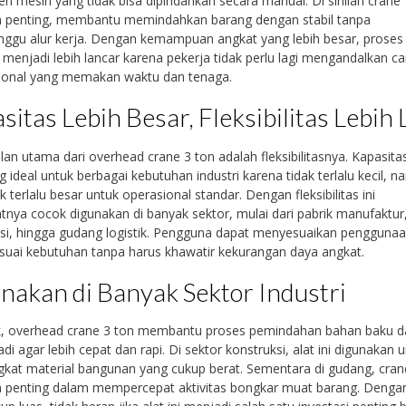
 mesin yang tidak bisa dipindahkan secara manual. Di sinilah crane
n penting, membantu memindahkan barang dengan stabil tanpa
ggu alur kerja. Dengan kemampuan angkat yang lebih besar, proses
 menjadi lebih lancar karena pekerja tidak perlu lagi mengandalkan ca
ional yang memakan waktu dan tenaga.
sitas Lebih Besar, Fleksibilitas Lebih
an utama dari overhead crane 3 ton adalah fleksibilitasnya. Kapasitas
g ideal untuk berbagai kebutuhan industri karena tidak terlalu kecil, 
k terlalu besar untuk operasional standar. Dengan fleksibilitas ini
ya cocok digunakan di banyak sektor, mulai dari pabrik manufaktur
si, hingga gudang logistik. Pengguna dapat menyesuaikan pengguna
suai kebutuhan tanpa harus khawatir kekurangan daya angkat.
nakan di Banyak Sektor Industri
ik, overhead crane 3 ton membantu proses pemindahan bahan baku d
adi agar lebih cepat dan rapi. Di sektor konstruksi, alat ini digunakan 
at material bangunan yang cukup berat. Sementara di gudang, cran
n penting dalam mempercepat aktivitas bongkar muat barang. Denga