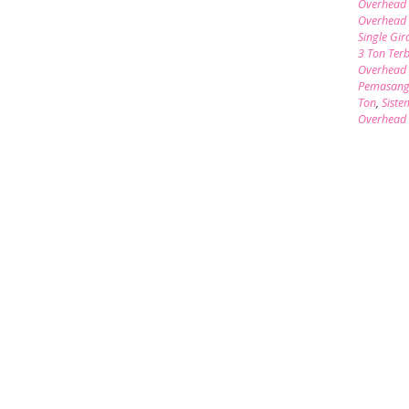
Overhead 
Overhead 
Single Gir
3 Ton Ter
Overhead 
Pemasang
Ton
,
Siste
Overhead 