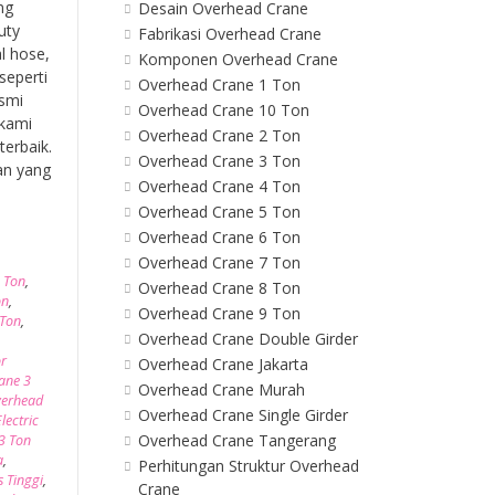
ng
Desain Overhead Crane
uty
Fabrikasi Overhead Crane
l hose,
Komponen Overhead Crane
seperti
Overhead Crane 1 Ton
esmi
Overhead Crane 10 Ton
 kami
Overhead Crane 2 Ton
erbaik.
Overhead Crane 3 Ton
an yang
Overhead Crane 4 Ton
Overhead Crane 5 Ton
Overhead Crane 6 Ton
Overhead Crane 7 Ton
 Ton
,
Overhead Crane 8 Ton
on
,
Overhead Crane 9 Ton
 Ton
,
Overhead Crane Double Girder
or
Overhead Crane Jakarta
ane 3
Overhead Crane Murah
erhead
Overhead Crane Single Girder
lectric
Overhead Crane Tangerang
3 Ton
a
,
Perhitungan Struktur Overhead
 Tinggi
,
Crane