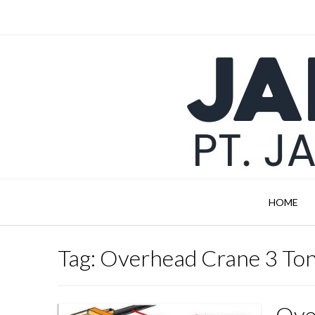
Skip
to
content
HOME
Tag:
Overhead Crane 3 Ton
Ove