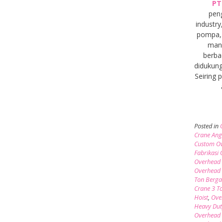
PT
pen
industry
pompa, 
manu
berba
didukung
Seiring
Posted in
Crane Ang
Custom Ov
Fabrikasi
Overhead 
Overhead 
Ton Berga
Crane 3 T
Hoist
,
Ove
Heavy Dut
Overhead 