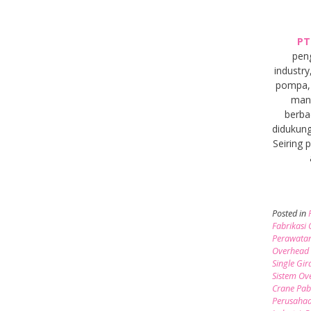
PT
pen
industry
pompa, 
manu
berba
didukung
Seiring
Posted in
Fabrikasi
Perawata
Overhead 
Single Gir
Sistem Ov
Crane Pab
Perusaha