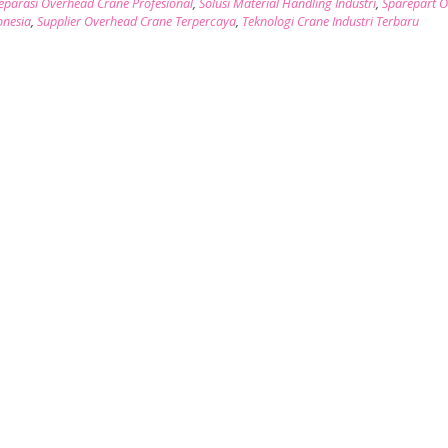
eparasi Overhead Crane Profesional
,
Solusi Material Handling Industri
,
Sparepart 
onesia
,
Supplier Overhead Crane Terpercaya
,
Teknologi Crane Industri Terbaru