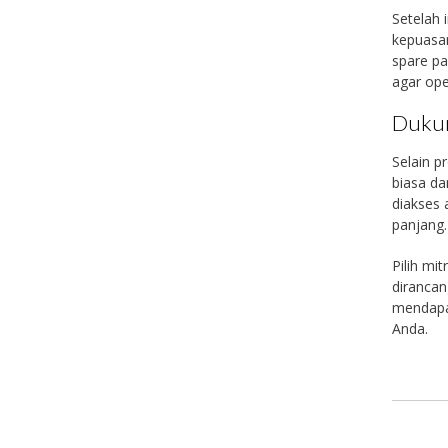
Setelah 
kepuasan
spare pa
agar ope
Dukun
Selain p
biasa da
diakses
panjang.
Pilih mi
dirancan
mendapat
Anda.