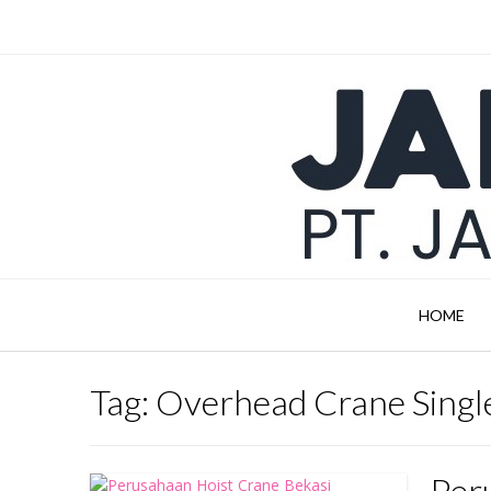
Skip
to
content
HOME
Tag:
Overhead Crane Single
Per