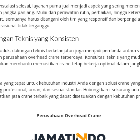
instalasi selesai, layanan purna jual menjadi aspek yang sering mene
 jangka panjang. Mulai dari perawatan rutin, perbaikan, hingga keter
rt, semuanya harus ditangani oleh tim yang responsif dan berpenga
rasional tidak terganggu.
gan Teknis yang Konsisten
roduk, dukungan teknis berkelanjutan juga menjadi pembeda antara 
n perusahaan overhead crane terpercaya. Konsultasi teknis yang mu
 akan membantu memastikan crane tetap bekerja optimal dalam jang
tra yang tepat untuk kebutuhan industri Anda dengan solusi crane yan
g profesional, aman, dan sesuai standar. Hubungi kami sekarang unt
kan jasa crane terbaik yang dapat disesuaikan dengan kebutuhan p
Perusahaan Overhead Crane