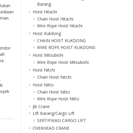
Barang
ntukan
sediaan
Hoist Hitachi
laman
Chain Hoist Hitachi
Wire Rope Hoist Hitachi
Hoist Kukdong
CHAIN HOIST KUKDONG
WIRE ROPE HOIST KUKDONG
vendor
dah
Hoist Mitsubishi
ka
Wire Rope Hoist Mitsubishi
Hoist Nitchi
Chain Hoist Nitchi
g
Hoist Nitto
uk
royek
Chain Hoist Nitto
Wire Rope Hoist Nitto
Jib Crane
Lift Barang/Cargo Lift
SERTIFIKASI CARGO LIFT
OVERHEAD CRANE