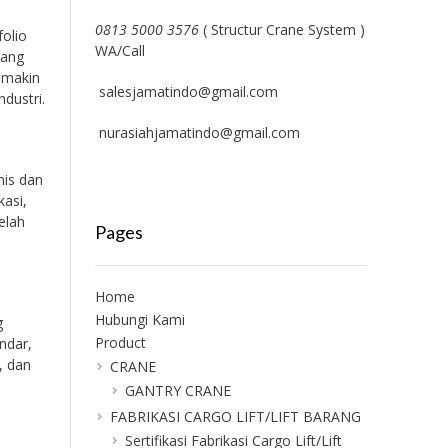
0813 5000 3576
( Structur Crane System )
folio
WA/Call
yang
emakin
salesjamatindo@gmail.com
dustri.
nurasiahjamatindo@gmail.com
nis dan
kasi,
telah
Pages
Home
Hubungi Kami
g
Product
ndar,
, dan
CRANE
GANTRY CRANE
FABRIKASI CARGO LIFT/LIFT BARANG
Sertifikasi Fabrikasi Cargo Lift/Lift