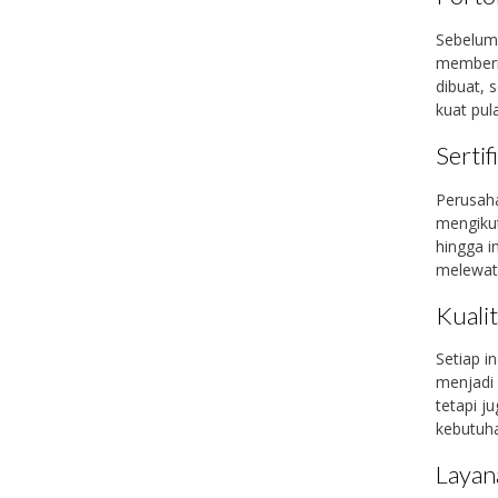
Sebelum 
memberik
dibuat, 
kuat pu
Sertif
Perusaha
mengikut
hingga i
melewati
Kuali
Setiap i
menjadi 
tetapi j
kebutuha
Layan