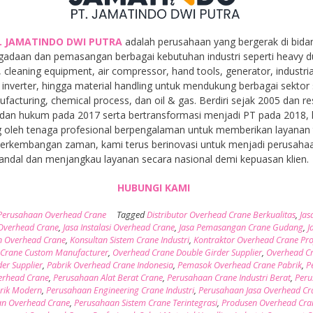
. JAMATINDO DWI PUTRA
adalah perusahaan yang bergerak di bida
gadaan dan pemasangan berbagai kebutuhan industri seperti heavy d
, cleaning equipment, air compressor, hand tools, generator, industria
inverter, hingga material handling untuk mendukung berbagai sektor 
facturing, chemical process, dan oil & gas. Berdiri sejak 2005 dan r
dan hukum pada 2017 serta bertransformasi menjadi PT pada 2018,
 oleh tenaga profesional berpengalaman untuk memberikan layanan t
 perkembangan zaman, kami terus berinovasi untuk menjadi perusaha
andal dan menjangkau layanan secara nasional demi kepuasan klien.
HUBUNGI KAMI
Perusahaan Overhead Crane
Tagged
Distributor Overhead Crane Berkualitas
,
Jas
 Overhead Crane
,
Jasa Instalasi Overhead Crane
,
Jasa Pemasangan Crane Gudang
,
J
n Overhead Crane
,
Konsultan Sistem Crane Industri
,
Kontraktor Overhead Crane Pro
Crane Custom Manufacturer
,
Overhead Crane Double Girder Supplier
,
Overhead C
der Supplier
,
Pabrik Overhead Crane Indonesia
,
Pemasok Overhead Crane Pabrik
,
P
erhead Crane
,
Perusahaan Alat Berat Crane
,
Perusahaan Crane Industri Berat
,
Per
rik Modern
,
Perusahaan Engineering Crane Industri
,
Perusahaan Jasa Overhead Cr
an Overhead Crane
,
Perusahaan Sistem Crane Terintegrasi
,
Produsen Overhead Cra