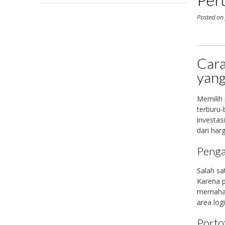
Posted o
Cara
yang
Memilih 
terburu-
investas
dari harg
Penga
Salah sa
Karena p
memahami
area log
Porto