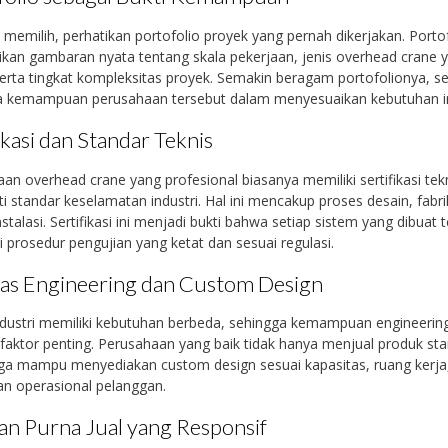
memilih, perhatikan portofolio proyek yang pernah dikerjakan. Porto
an gambaran nyata tentang skala pekerjaan, jenis overhead crane 
serta tingkat kompleksitas proyek. Semakin beragam portofolionya, s
la kemampuan perusahaan tersebut dalam menyesuaikan kebutuhan in
ikasi dan Standar Teknis
an overhead crane yang profesional biasanya memiliki sertifikasi tek
i standar keselamatan industri. Hal ini mencakup proses desain, fabri
nstalasi. Sertifikasi ini menjadi bukti bahwa setiap sistem yang dibuat 
 prosedur pengujian yang ketat dan sesuai regulasi.
tas Engineering dan Custom Design
ndustri memiliki kebutuhan berbeda, sehingga kemampuan engineerin
faktor penting. Perusahaan yang baik tidak hanya menjual produk sta
uga mampu menyediakan custom design sesuai kapasitas, ruang kerja
n operasional pelanggan.
an Purna Jual yang Responsif