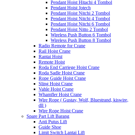
Pendant Hoist Hitachi 4 Tombol
Pendant Hoist Jotech
Pendant Hoist Nitchi 2 Tombol
Pendant Hoist Nitchi 4 Tombol
Pendant Hoist Nitchi 6 Tombol
Pendant Hoist Nitto 2 Tombol
Wireless Push Button 6 Tombol
Wireless Push Button 8 Tombol
Radio Remote for Crane
Rail Hoist Crane
Rantai Hoist
Remote Hoist
Roda End Carriege Hoist Crane
Roda Sadle Hoist Crane
Rope Guide Hoist Crane
Sling Hoist Crane
Vahle Hoist Crane
Whamfler Hoist Crane
Wire Rope ( Gustav, Wolf, Bluestrand, kiswire,
dll )
Wire Rope Hoist Crane
Spare Part Lift Barang
Anti Putus Lift
Guide Shoe
Limit Switch Lantai Lift