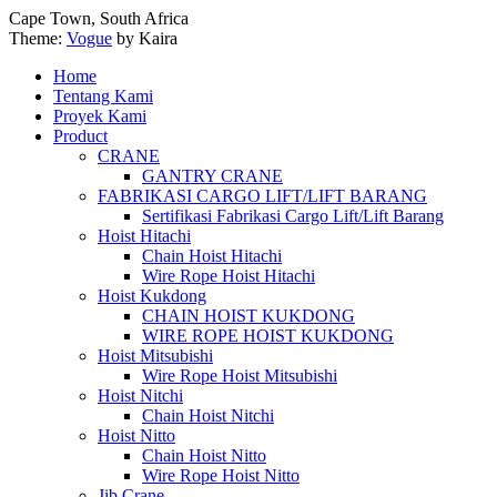
Cape Town, South Africa
Theme:
Vogue
by Kaira
Home
Tentang Kami
Proyek Kami
Product
CRANE
GANTRY CRANE
FABRIKASI CARGO LIFT/LIFT BARANG
Sertifikasi Fabrikasi Cargo Lift/Lift Barang
Hoist Hitachi
Chain Hoist Hitachi
Wire Rope Hoist Hitachi
Hoist Kukdong
CHAIN HOIST KUKDONG
WIRE ROPE HOIST KUKDONG
Hoist Mitsubishi
Wire Rope Hoist Mitsubishi
Hoist Nitchi
Chain Hoist Nitchi
Hoist Nitto
Chain Hoist Nitto
Wire Rope Hoist Nitto
Jib Crane