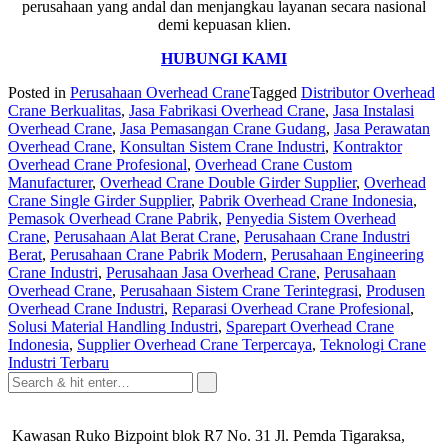
perusahaan yang andal dan menjangkau layanan secara nasional
demi kepuasan klien.
HUBUNGI KAMI
Posted in
Perusahaan Overhead Crane
Tagged
Distributor Overhead
Crane Berkualitas
,
Jasa Fabrikasi Overhead Crane
,
Jasa Instalasi
Overhead Crane
,
Jasa Pemasangan Crane Gudang
,
Jasa Perawatan
Overhead Crane
,
Konsultan Sistem Crane Industri
,
Kontraktor
Overhead Crane Profesional
,
Overhead Crane Custom
Manufacturer
,
Overhead Crane Double Girder Supplier
,
Overhead
Crane Single Girder Supplier
,
Pabrik Overhead Crane Indonesia
,
Pemasok Overhead Crane Pabrik
,
Penyedia Sistem Overhead
Crane
,
Perusahaan Alat Berat Crane
,
Perusahaan Crane Industri
Berat
,
Perusahaan Crane Pabrik Modern
,
Perusahaan Engineering
Crane Industri
,
Perusahaan Jasa Overhead Crane
,
Perusahaan
Overhead Crane
,
Perusahaan Sistem Crane Terintegrasi
,
Produsen
Overhead Crane Industri
,
Reparasi Overhead Crane Profesional
,
Solusi Material Handling Industri
,
Sparepart Overhead Crane
Indonesia
,
Supplier Overhead Crane Terpercaya
,
Teknologi Crane
Industri Terbaru
Kawasan Ruko Bizpoint blok R7 No. 31 Jl. Pemda Tigaraksa,