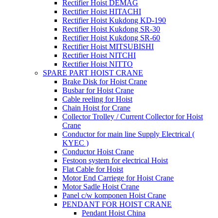
Rectifier Hoist DEMAG
Rectifier Hoist HITACHI
Rectifier Hoist Kukdong KD-190
Rectifier Hoist Kukdong SR-30
Rectifier Hoist Kukdong SR-60
Rectifier Hoist MITSUBISHI
Rectifier Hoist NITCHI
Rectifier Hoist NITTO
SPARE PART HOIST CRANE
Brake Disk for Hoist Crane
Busbar for Hoist Crane
Cable reeling for Hoist
Chain Hoist for Crane
Collector Trolley / Current Collector for Hoist
Crane
Conductor for main line Supply Electrical (
KYEC )
Conductor Hoist Crane
Festoon system for electrical Hoist
Flat Cable for Hoist
Motor End Carriege for Hoist Crane
Motor Sadle Hoist Crane
Panel c/w komponen Hoist Crane
PENDANT FOR HOIST CRANE
Pendant Hoist China