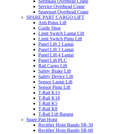
Serifikasi Overhead Crane
Service Overhead Crane
Sparepart Overhead Crane
SPARE PART CARGO LIFT
Anti Putus Lift
Guide Shoe
Limit Switch Lantai Lift
Limit Switch Pintu Lift
Panel Lift 2 Lantai
Panel Lift 3 Lantai
Panel Lift 4 Lantai
Panel Lift PLC
Rail Cargo Lift
Safety Brake Lift
Safety Device Lift
Sensor Lantai Lift
Sensor Pintu Lift
T-Rail K13
T-Rail K18
T-Rail K5
T-Rail K8
T-Rail Lift Barang
Spare Part Hoist
Rectifier Hoist Bando SR-30
Rectifier Hoist Bando SR-60