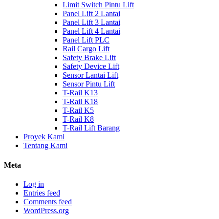
Limit Switch Pintu Lift
Panel Lift 2 Lantai
Panel Lift 3 Lantai
Panel Lift 4 Lantai
Panel Lift PLC
Rail Cargo Lift
Safety Brake Lift
Safety Device Lift
Sensor Lantai Lift
Sensor Pintu Lift
T-Rail K13
T-Rail K18
T-Rail K5
T-Rail K8
T-Rail Lift Barang
Proyek Kami
Tentang Kami
Meta
Log in
Entries feed
Comments feed
WordPress.org