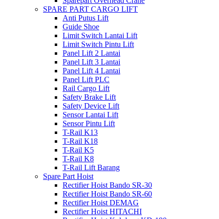
Sparepart Overhead Crane
SPARE PART CARGO LIFT
Anti Putus Lift
Guide Shoe
Limit Switch Lantai Lift
Limit Switch Pintu Lift
Panel Lift 2 Lantai
Panel Lift 3 Lantai
Panel Lift 4 Lantai
Panel Lift PLC
Rail Cargo Lift
Safety Brake Lift
Safety Device Lift
Sensor Lantai Lift
Sensor Pintu Lift
T-Rail K13
T-Rail K18
T-Rail K5
T-Rail K8
T-Rail Lift Barang
Spare Part Hoist
Rectifier Hoist Bando SR-30
Rectifier Hoist Bando SR-60
Rectifier Hoist DEMAG
Rectifier Hoist HITACHI