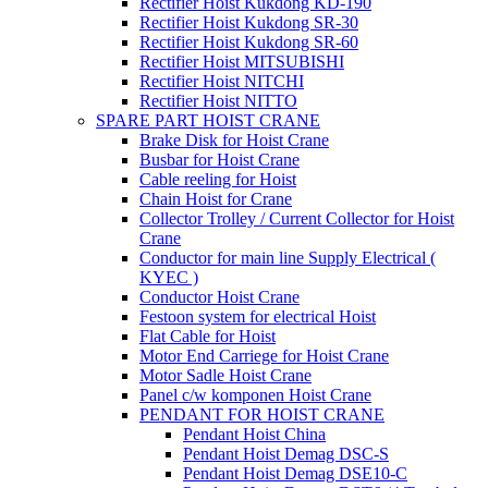
Rectifier Hoist Kukdong KD-190
Rectifier Hoist Kukdong SR-30
Rectifier Hoist Kukdong SR-60
Rectifier Hoist MITSUBISHI
Rectifier Hoist NITCHI
Rectifier Hoist NITTO
SPARE PART HOIST CRANE
Brake Disk for Hoist Crane
Busbar for Hoist Crane
Cable reeling for Hoist
Chain Hoist for Crane
Collector Trolley / Current Collector for Hoist
Crane
Conductor for main line Supply Electrical (
KYEC )
Conductor Hoist Crane
Festoon system for electrical Hoist
Flat Cable for Hoist
Motor End Carriege for Hoist Crane
Motor Sadle Hoist Crane
Panel c/w komponen Hoist Crane
PENDANT FOR HOIST CRANE
Pendant Hoist China
Pendant Hoist Demag DSC-S
Pendant Hoist Demag DSE10-C