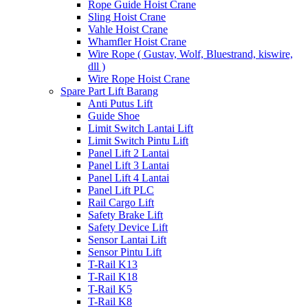
Rope Guide Hoist Crane
Sling Hoist Crane
Vahle Hoist Crane
Whamfler Hoist Crane
Wire Rope ( Gustav, Wolf, Bluestrand, kiswire,
dll )
Wire Rope Hoist Crane
Spare Part Lift Barang
Anti Putus Lift
Guide Shoe
Limit Switch Lantai Lift
Limit Switch Pintu Lift
Panel Lift 2 Lantai
Panel Lift 3 Lantai
Panel Lift 4 Lantai
Panel Lift PLC
Rail Cargo Lift
Safety Brake Lift
Safety Device Lift
Sensor Lantai Lift
Sensor Pintu Lift
T-Rail K13
T-Rail K18
T-Rail K5
T-Rail K8