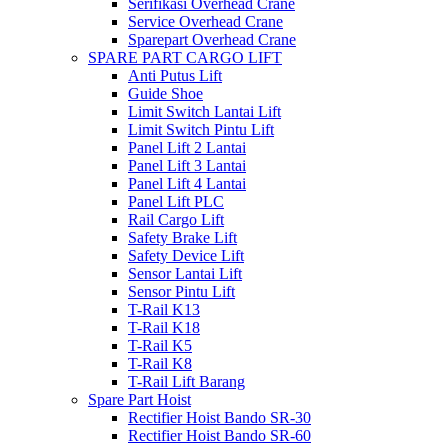
Serifikasi Overhead Crane
Service Overhead Crane
Sparepart Overhead Crane
SPARE PART CARGO LIFT
Anti Putus Lift
Guide Shoe
Limit Switch Lantai Lift
Limit Switch Pintu Lift
Panel Lift 2 Lantai
Panel Lift 3 Lantai
Panel Lift 4 Lantai
Panel Lift PLC
Rail Cargo Lift
Safety Brake Lift
Safety Device Lift
Sensor Lantai Lift
Sensor Pintu Lift
T-Rail K13
T-Rail K18
T-Rail K5
T-Rail K8
T-Rail Lift Barang
Spare Part Hoist
Rectifier Hoist Bando SR-30
Rectifier Hoist Bando SR-60