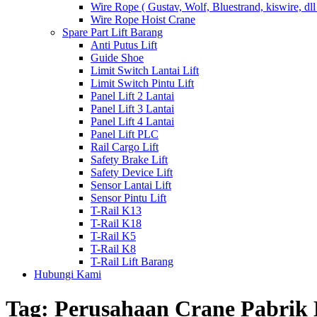
Wire Rope ( Gustav, Wolf, Bluestrand, kiswire, dll
Wire Rope Hoist Crane
Spare Part Lift Barang
Anti Putus Lift
Guide Shoe
Limit Switch Lantai Lift
Limit Switch Pintu Lift
Panel Lift 2 Lantai
Panel Lift 3 Lantai
Panel Lift 4 Lantai
Panel Lift PLC
Rail Cargo Lift
Safety Brake Lift
Safety Device Lift
Sensor Lantai Lift
Sensor Pintu Lift
T-Rail K13
T-Rail K18
T-Rail K5
T-Rail K8
T-Rail Lift Barang
Hubungi Kami
Tag:
Perusahaan Crane Pabrik