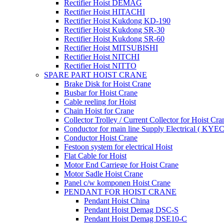
Rectifier Hoist DEMAG
Rectifier Hoist HITACHI
Rectifier Hoist Kukdong KD-190
Rectifier Hoist Kukdong SR-30
Rectifier Hoist Kukdong SR-60
Rectifier Hoist MITSUBISHI
Rectifier Hoist NITCHI
Rectifier Hoist NITTO
SPARE PART HOIST CRANE
Brake Disk for Hoist Crane
Busbar for Hoist Crane
Cable reeling for Hoist
Chain Hoist for Crane
Collector Trolley / Current Collector for Hoist Cra
Conductor for main line Supply Electrical ( KYEC
Conductor Hoist Crane
Festoon system for electrical Hoist
Flat Cable for Hoist
Motor End Carriege for Hoist Crane
Motor Sadle Hoist Crane
Panel c/w komponen Hoist Crane
PENDANT FOR HOIST CRANE
Pendant Hoist China
Pendant Hoist Demag DSC-S
Pendant Hoist Demag DSE10-C