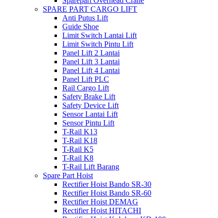
Sparepart Overhead Crane
SPARE PART CARGO LIFT
Anti Putus Lift
Guide Shoe
Limit Switch Lantai Lift
Limit Switch Pintu Lift
Panel Lift 2 Lantai
Panel Lift 3 Lantai
Panel Lift 4 Lantai
Panel Lift PLC
Rail Cargo Lift
Safety Brake Lift
Safety Device Lift
Sensor Lantai Lift
Sensor Pintu Lift
T-Rail K13
T-Rail K18
T-Rail K5
T-Rail K8
T-Rail Lift Barang
Spare Part Hoist
Rectifier Hoist Bando SR-30
Rectifier Hoist Bando SR-60
Rectifier Hoist DEMAG
Rectifier Hoist HITACHI