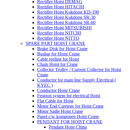
Rectifier Hoist DEMAG
Rectifier Hoist HITACHI
Rectifier Hoist Kukdong KD-190
Rectifier Hoist Kukdong SR-30
Rectifier Hoist Kukdong SR-60
Rectifier Hoist MITSUBISHI
Rectifier Hoist NITCHI
Rectifier Hoist NITTO
SPARE PART HOIST CRANE
Brake Disk for Hoist Crane
Busbar for Hoist Crane
Cable reeling for Hoist
Chain Hoist for Crane
Collector Trolley / Current Collector for Hoist
Crane
Conductor for main line Supply Electrical (
KYEC )
Conductor Hoist Crane
Festoon system for electrical Hoist
Flat Cable for Hoist
Motor End Carriege for Hoist Crane
Motor Sadle Hoist Crane
Panel c/w komponen Hoist Crane
PENDANT FOR HOIST CRANE
Pendant Hoist China