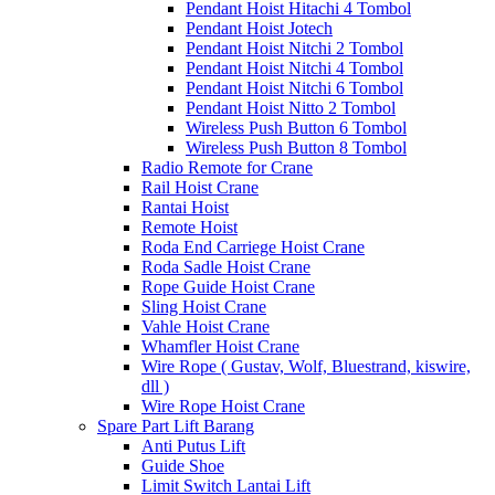
Pendant Hoist Hitachi 4 Tombol
Pendant Hoist Jotech
Pendant Hoist Nitchi 2 Tombol
Pendant Hoist Nitchi 4 Tombol
Pendant Hoist Nitchi 6 Tombol
Pendant Hoist Nitto 2 Tombol
Wireless Push Button 6 Tombol
Wireless Push Button 8 Tombol
Radio Remote for Crane
Rail Hoist Crane
Rantai Hoist
Remote Hoist
Roda End Carriege Hoist Crane
Roda Sadle Hoist Crane
Rope Guide Hoist Crane
Sling Hoist Crane
Vahle Hoist Crane
Whamfler Hoist Crane
Wire Rope ( Gustav, Wolf, Bluestrand, kiswire,
dll )
Wire Rope Hoist Crane
Spare Part Lift Barang
Anti Putus Lift
Guide Shoe
Limit Switch Lantai Lift