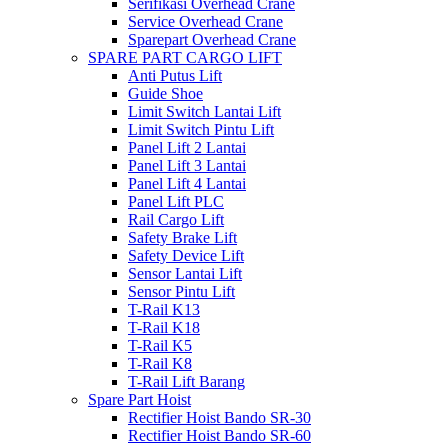
Serifikasi Overhead Crane
Service Overhead Crane
Sparepart Overhead Crane
SPARE PART CARGO LIFT
Anti Putus Lift
Guide Shoe
Limit Switch Lantai Lift
Limit Switch Pintu Lift
Panel Lift 2 Lantai
Panel Lift 3 Lantai
Panel Lift 4 Lantai
Panel Lift PLC
Rail Cargo Lift
Safety Brake Lift
Safety Device Lift
Sensor Lantai Lift
Sensor Pintu Lift
T-Rail K13
T-Rail K18
T-Rail K5
T-Rail K8
T-Rail Lift Barang
Spare Part Hoist
Rectifier Hoist Bando SR-30
Rectifier Hoist Bando SR-60