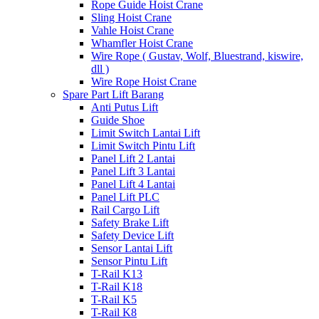
Rope Guide Hoist Crane
Sling Hoist Crane
Vahle Hoist Crane
Whamfler Hoist Crane
Wire Rope ( Gustav, Wolf, Bluestrand, kiswire,
dll )
Wire Rope Hoist Crane
Spare Part Lift Barang
Anti Putus Lift
Guide Shoe
Limit Switch Lantai Lift
Limit Switch Pintu Lift
Panel Lift 2 Lantai
Panel Lift 3 Lantai
Panel Lift 4 Lantai
Panel Lift PLC
Rail Cargo Lift
Safety Brake Lift
Safety Device Lift
Sensor Lantai Lift
Sensor Pintu Lift
T-Rail K13
T-Rail K18
T-Rail K5
T-Rail K8