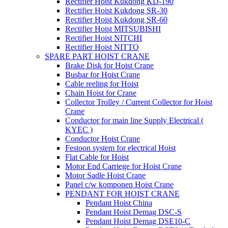
Rectifier Hoist Kukdong KD-190
Rectifier Hoist Kukdong SR-30
Rectifier Hoist Kukdong SR-60
Rectifier Hoist MITSUBISHI
Rectifier Hoist NITCHI
Rectifier Hoist NITTO
SPARE PART HOIST CRANE
Brake Disk for Hoist Crane
Busbar for Hoist Crane
Cable reeling for Hoist
Chain Hoist for Crane
Collector Trolley / Current Collector for Hoist
Crane
Conductor for main line Supply Electrical (
KYEC )
Conductor Hoist Crane
Festoon system for electrical Hoist
Flat Cable for Hoist
Motor End Carriege for Hoist Crane
Motor Sadle Hoist Crane
Panel c/w komponen Hoist Crane
PENDANT FOR HOIST CRANE
Pendant Hoist China
Pendant Hoist Demag DSC-S
Pendant Hoist Demag DSE10-C