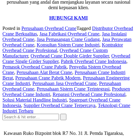
perusahaan yang andal dan menjangkau layanan secara nasional
demi kepuasan klien.
HUBUNGI KAMI
Posted in
Perusahaan Overhead Crane
Tagged
Distributor Overhead
Crane Berkualitas
,
Jasa Fabrikasi Overhead Crane
,
Jasa Instalasi
Overhead Crane
,
Jasa Pemasangan Crane Gudang
,
Jasa Perawatan
Overhead Crane
,
Konsultan Sistem Crane Industri
,
Kontraktor
Overhead Crane Profesional
,
Overhead Crane Custom
Manufacturer
,
Overhead Crane Double Girder Supplier
,
Overhead
Crane Single Girder Supplier
,
Pabrik Overhead Crane Indonesia
,
Pemasok Overhead Crane Pabrik
,
Penyedia Sistem Overhead
Crane
,
Perusahaan Alat Berat Crane
,
Perusahaan Crane Industri
Berat
,
Perusahaan Crane Pabrik Modern
,
Perusahaan Engineering
Crane Industri
,
Perusahaan Jasa Overhead Crane
,
Perusahaan
Overhead Crane
,
Perusahaan Sistem Crane Terintegrasi
,
Produsen
Overhead Crane Industri
,
Reparasi Overhead Crane Profesional
,
Solusi Material Handling Industri
,
Sparepart Overhead Crane
Indonesia
,
Supplier Overhead Crane Terpercaya
,
Teknologi Crane
Industri Terbaru
Kawasan Ruko Bizpoint blok R7 No. 31 Jl. Pemda Tigaraksa,