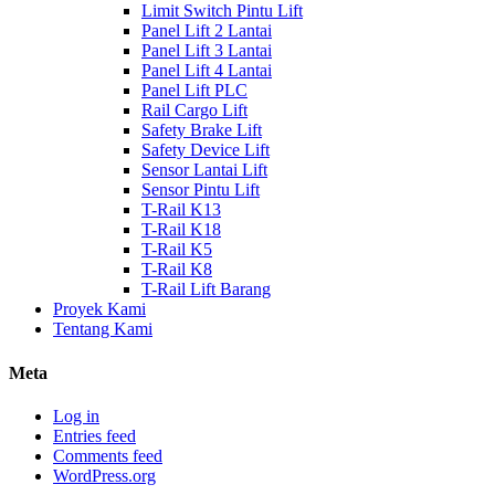
Limit Switch Pintu Lift
Panel Lift 2 Lantai
Panel Lift 3 Lantai
Panel Lift 4 Lantai
Panel Lift PLC
Rail Cargo Lift
Safety Brake Lift
Safety Device Lift
Sensor Lantai Lift
Sensor Pintu Lift
T-Rail K13
T-Rail K18
T-Rail K5
T-Rail K8
T-Rail Lift Barang
Proyek Kami
Tentang Kami
Meta
Log in
Entries feed
Comments feed
WordPress.org