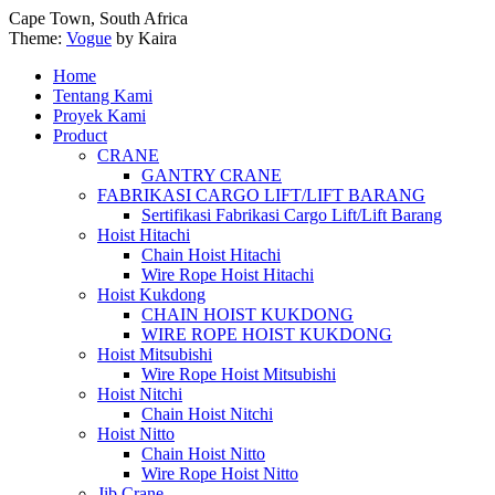
Cape Town, South Africa
Theme:
Vogue
by Kaira
Home
Tentang Kami
Proyek Kami
Product
CRANE
GANTRY CRANE
FABRIKASI CARGO LIFT/LIFT BARANG
Sertifikasi Fabrikasi Cargo Lift/Lift Barang
Hoist Hitachi
Chain Hoist Hitachi
Wire Rope Hoist Hitachi
Hoist Kukdong
CHAIN HOIST KUKDONG
WIRE ROPE HOIST KUKDONG
Hoist Mitsubishi
Wire Rope Hoist Mitsubishi
Hoist Nitchi
Chain Hoist Nitchi
Hoist Nitto
Chain Hoist Nitto
Wire Rope Hoist Nitto
Jib Crane