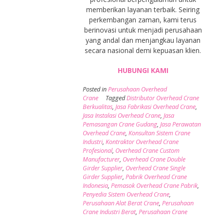
memberikan layanan terbaik. Seiring
perkembangan zaman, kami terus
berinovasi untuk menjadi perusahaan
yang andal dan menjangkau layanan
secara nasional demi kepuasan klien.
HUBUNGI KAMI
Posted in
Perusahaan Overhead
Crane
Tagged
Distributor Overhead Crane
Berkualitas
,
Jasa Fabrikasi Overhead Crane
,
Jasa Instalasi Overhead Crane
,
Jasa
Pemasangan Crane Gudang
,
Jasa Perawatan
Overhead Crane
,
Konsultan Sistem Crane
Industri
,
Kontraktor Overhead Crane
Profesional
,
Overhead Crane Custom
Manufacturer
,
Overhead Crane Double
Girder Supplier
,
Overhead Crane Single
Girder Supplier
,
Pabrik Overhead Crane
Indonesia
,
Pemasok Overhead Crane Pabrik
,
Penyedia Sistem Overhead Crane
,
Perusahaan Alat Berat Crane
,
Perusahaan
Crane Industri Berat
,
Perusahaan Crane