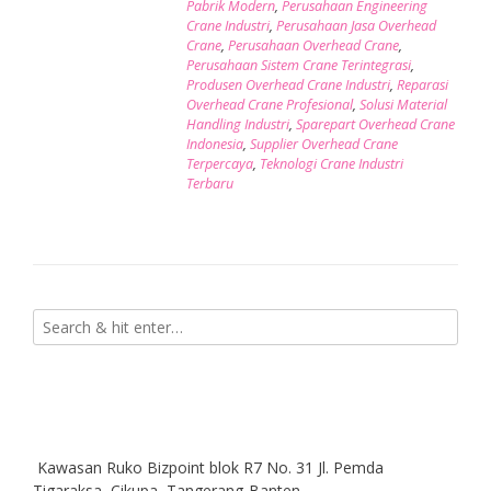
Pabrik Modern
,
Perusahaan Engineering
Crane Industri
,
Perusahaan Jasa Overhead
Crane
,
Perusahaan Overhead Crane
,
Perusahaan Sistem Crane Terintegrasi
,
Produsen Overhead Crane Industri
,
Reparasi
Overhead Crane Profesional
,
Solusi Material
Handling Industri
,
Sparepart Overhead Crane
Indonesia
,
Supplier Overhead Crane
Terpercaya
,
Teknologi Crane Industri
Terbaru
Kawasan Ruko Bizpoint blok R7 No. 31 Jl. Pemda
Tigaraksa, Cikupa, Tangerang-Banten