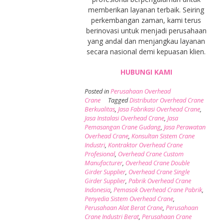
memberikan layanan terbaik. Seiring
perkembangan zaman, kami terus
berinovasi untuk menjadi perusahaan
yang andal dan menjangkau layanan
secara nasional demi kepuasan klien.
HUBUNGI KAMI
Posted in
Perusahaan Overhead
Crane
Tagged
Distributor Overhead Crane
Berkualitas
,
Jasa Fabrikasi Overhead Crane
,
Jasa Instalasi Overhead Crane
,
Jasa
Pemasangan Crane Gudang
,
Jasa Perawatan
Overhead Crane
,
Konsultan Sistem Crane
Industri
,
Kontraktor Overhead Crane
Profesional
,
Overhead Crane Custom
Manufacturer
,
Overhead Crane Double
Girder Supplier
,
Overhead Crane Single
Girder Supplier
,
Pabrik Overhead Crane
Indonesia
,
Pemasok Overhead Crane Pabrik
,
Penyedia Sistem Overhead Crane
,
Perusahaan Alat Berat Crane
,
Perusahaan
Crane Industri Berat
,
Perusahaan Crane