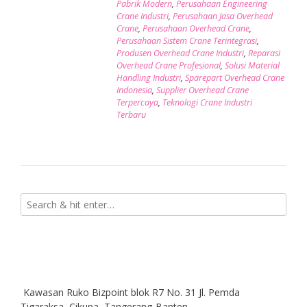
Pabrik Modern
,
Perusahaan Engineering
Crane Industri
,
Perusahaan Jasa Overhead
Crane
,
Perusahaan Overhead Crane
,
Perusahaan Sistem Crane Terintegrasi
,
Produsen Overhead Crane Industri
,
Reparasi
Overhead Crane Profesional
,
Solusi Material
Handling Industri
,
Sparepart Overhead Crane
Indonesia
,
Supplier Overhead Crane
Terpercaya
,
Teknologi Crane Industri
Terbaru
Kawasan Ruko Bizpoint blok R7 No. 31 Jl. Pemda
Tigaraksa, Cikupa, Tangerang-Banten